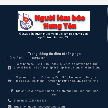
© 2022 Bản quyền thuộc về Người làm báo Hưng Yên.
Người làm báo Hưng Yên
Trang thông tin điện tử tổng hợp
HỘI NHÀ BÁO TỈNH HƯNG YÊN
Giấy phép số: 40/GP-TTĐT ngày 26/9/2025 do Sở Văn hóa, Thể
thao và Du lịch cấp Giấy phép thiết lập Trang thông tin điện tử tổng
hợp
Chịu trách nhiệm:
Đ/c Hoàng Minh Sơn, Tỉnh ủy viên, Tổng Biên
tập Báo và Phát thanh, Truyền hình Hưng Yên, Chủ tịch Hội Nhà
báo
Địa chỉ:
Số 36 Nguyễn Phong Sắc, phường Phố Hiến, tỉnh Hưng
Yên
Điện thoại:
02213.862.272
Email:
hoinhabaohungyen@gmail.com