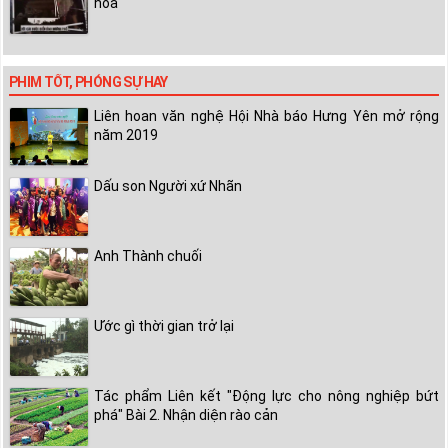
hóa"
PHIM TỐT, PHÓNG SỰ HAY
Liên hoan văn nghệ Hội Nhà báo Hưng Yên mở rộng
năm 2019
Dấu son Người xứ Nhãn
Anh Thành chuối
Ước gì thời gian trở lại
Tác phẩm Liên kết "Động lực cho nông nghiệp bứt
phá" Bài 2. Nhận diện rào cản