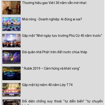
Thương hiệu gạo Việt 30 năm vẫn mờ nhạt
Nhà nông - Doanh nghiệp: Ai đúng ai sai?
Gặp mặt "Nhớ ngày tựu trường Phù Cừ 45 năm trước"
Đội quân nhà Phật trên đất nước chùa tháp
" Rubik 2019 – Cảm hứng và khát vọng"
Gặp mặt kỷ niệm 40 năm Lớp T74
Đối diện chống suy thoái "tự diễn biến" "tự chuyển