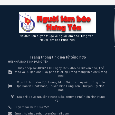
© 2022 Bản quyền thuộc về Người làm báo Hưng Yên.
Người làm báo Hưng Yên
Trang thông tin điện tử tổng hợp
HỘI NHÀ BÁO TỈNH HƯNG YÊN
Giấy phép số: 40/GP-TTĐT ngày 26/9/2025 do Sở Văn hóa, Thể
thao và Du lịch cấp Giấy phép thiết lập Trang thông tin điện tử tổng
hợp
Chịu trách nhiệm:
Đ/c Hoàng Minh Sơn, Tỉnh ủy viên, Tổng Biên
tập Báo và Phát thanh, Truyền hình Hưng Yên, Chủ tịch Hội Nhà
báo
Địa chỉ:
Số 36 Nguyễn Phong Sắc, phường Phố Hiến, tỉnh Hưng
Yên
Điện thoại:
02213.862.272
Email:
hoinhabaohungyen@gmail.com