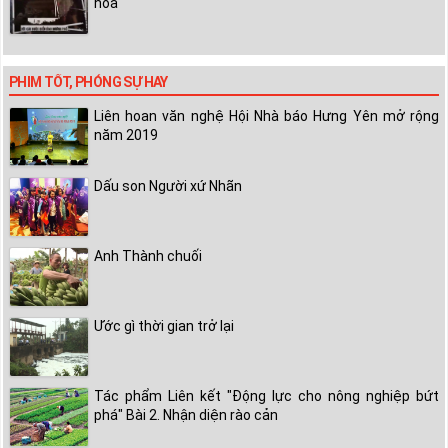
hóa"
PHIM TỐT, PHÓNG SỰ HAY
Liên hoan văn nghệ Hội Nhà báo Hưng Yên mở rộng
năm 2019
Dấu son Người xứ Nhãn
Anh Thành chuối
Ước gì thời gian trở lại
Tác phẩm Liên kết "Động lực cho nông nghiệp bứt
phá" Bài 2. Nhận diện rào cản