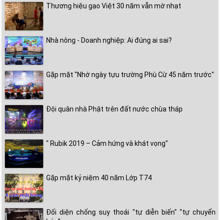
Thương hiệu gạo Việt 30 năm vẫn mờ nhạt
Nhà nông - Doanh nghiệp: Ai đúng ai sai?
Gặp mặt "Nhớ ngày tựu trường Phù Cừ 45 năm trước"
Đội quân nhà Phật trên đất nước chùa tháp
" Rubik 2019 – Cảm hứng và khát vọng"
Gặp mặt kỷ niệm 40 năm Lớp T74
Đối diện chống suy thoái "tự diễn biến" "tự chuyển