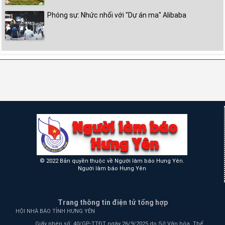
Phóng sự: Nhức nhối với "Dự án ma" Alibaba
© 2022 Bản quyền thuộc về Người làm báo Hưng Yên.
Người làm báo Hưng Yên
Trang thông tin điện tử tổng hợp
HỘI NHÀ BÁO TỈNH HƯNG YÊN
Giấy phép số: 40/GP-TTĐT ngày 26/9/2025 do Sở Văn hóa, Thể