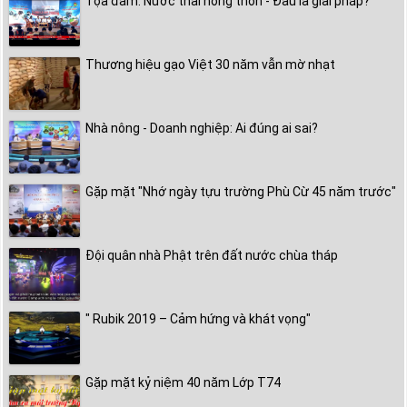
Tọa đàm: Nước thải nông thôn - Đâu là giải pháp?
Thương hiệu gạo Việt 30 năm vẫn mờ nhạt
Nhà nông - Doanh nghiệp: Ai đúng ai sai?
Gặp mặt "Nhớ ngày tựu trường Phù Cừ 45 năm trước"
Đội quân nhà Phật trên đất nước chùa tháp
" Rubik 2019 – Cảm hứng và khát vọng"
Gặp mặt kỷ niệm 40 năm Lớp T74