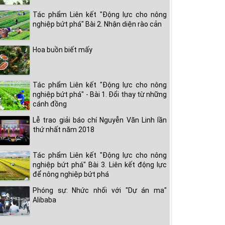
Tác phẩm Liên kết "Động lực cho nông
nghiệp bứt phá" Bài 2. Nhận diện rào cản
Hoa buồn biết mấy
Tác phẩm Liên kết "Động lực cho nông
nghiệp bứt phá" - Bài 1. Đổi thay từ những
cánh đồng
Lễ trao giải báo chí Nguyễn Văn Linh lần
thứ nhất năm 2018
Tác phẩm Liên kết "Động lực cho nông
nghiệp bứt phá" Bài 3. Liên kết động lực
để nông nghiệp bứt phá
Phóng sự: Nhức nhối với "Dự án ma"
Alibaba