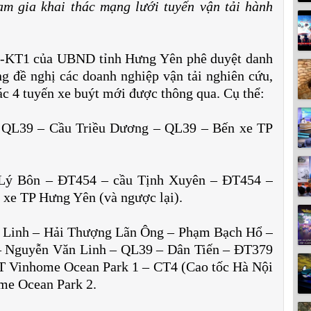
am gia khai thác mạng lưới tuyến vận tải hành
D-KT1 của UBND tỉnh Hưng Yên phê duyệt danh
 đề nghị các doanh nghiệp vận tải nghiên cứu,
c 4 tuyến xe buýt mới được thông qua. Cụ thể:
 QL39 – Cầu Triều Dương – QL39 – Bến xe TP
 Lý Bôn – ĐT454 – cầu Tịnh Xuyên – ĐT454 –
xe TP Hưng Yên (và ngược lại).
 Linh – Hải Thượng Lãn Ông – Phạm Bạch Hổ –
– Nguyễn Văn Linh – QL39 – Dân Tiến – ĐT379
 Vinhome Ocean Park 1 – CT4 (Cao tốc Hà Nội
me Ocean Park 2.