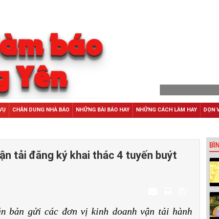
VỤ
CHÂN DUNG NHÀ BÁO
NHỮNG BÀI BÁO HAY
NHỮNG CÁCH LÀM HAY
DỌN 
BÌ
n tải đăng ký khai thác 4 tuyến buýt
n bản gửi các đơn vị kinh doanh vận tải hành