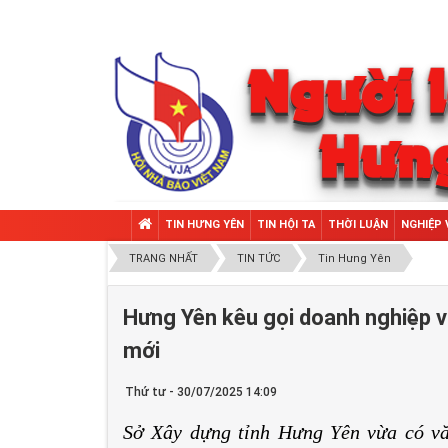
TIN HƯNG YÊN
TIN HỘI TA
THỜI LUẬN
NGHIỆP 
TRANG NHẤT
TIN TỨC
Tin Hưng Yên
Hưng Yên kêu gọi doanh nghiệp vậ
mới
Thứ tư - 30/07/2025 14:09
Sở Xây dựng tỉnh Hưng Yên vừa có vă