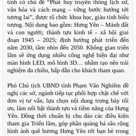
tỉnh có chủ đề “Phát huy truyền thống lịch sử,
văn hóa và cách mạng – vững bước hướng tới
tương lai”, được tổ chức khoa học, giàu tính biểu
tượng. Nội dung bao gồm: Hưng Yên – Mảnh đất
và con người; thành tựu kinh tế - xã hội giai
đoạn 1945 – 2025; định hướng phát triển đến
năm 2030, tầm nhìn đến 2050. Không gian triển
lãm sẽ ứng dụng nhiều công nghệ hiện đại như
màn hình LED, mô hình 3D… nhằm tạo nên trải
nghiệm đa chiều, hấp dẫn cho khách tham quan.
Phó Chủ tịch UBND tỉnh Phạm Văn Nghiêm đề
nghị các sở, ngành tiếp tục phối hợp chặt chẽ với
đơn vị tư vấn, lựa chọn nội dung trưng bày tối
ưu, làm nổi bật thành tựu và tiềm năng của Hưng
Yên. Đồng thời chuẩn bị chu đáo các điều kiện
tham gia Triển lãm, góp phần quảng bá sâu rộng
hình ảnh quê hương Hưng Yên tới bạn bè trong