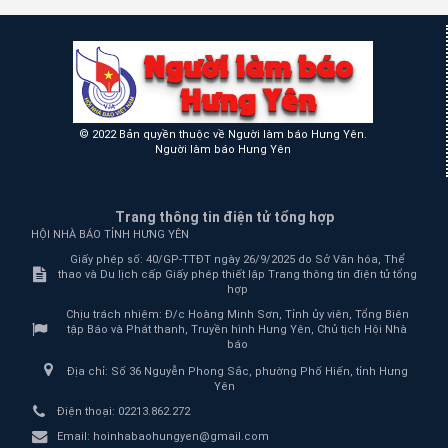
© 2022 Bản quyền thuộc về Người làm báo Hưng Yên.
Người làm báo Hưng Yên
Trang thông tin điện tử tổng hợp
HỘI NHÀ BÁO TỈNH HƯNG YÊN
Giấy phép số: 40/GP-TTĐT ngày 26/9/2025 do Sở Văn hóa, Thể
thao và Du lịch cấp Giấy phép thiết lập Trang thông tin điện tử tổng
hợp
Chịu trách nhiệm:
Đ/c Hoàng Minh Sơn, Tỉnh ủy viên, Tổng Biên
tập Báo và Phát thanh, Truyền hình Hưng Yên, Chủ tịch Hội Nhà
báo
Địa chỉ:
Số 36 Nguyễn Phong Sắc, phường Phố Hiến, tỉnh Hưng
Yên
Điện thoại:
02213.862.272
Email:
hoinhabaohungyen@gmail.com