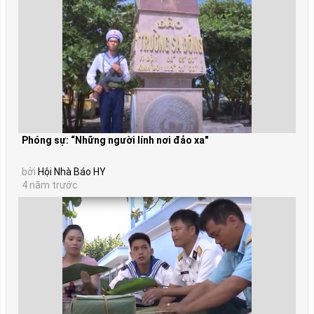
Phóng sự: “Những người lính nơi đảo xa"
bởi
Hội Nhà Báo HY
4 năm trước