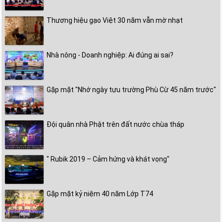
Thương hiệu gạo Việt 30 năm vẫn mờ nhạt
Nhà nông - Doanh nghiệp: Ai đúng ai sai?
Gặp mặt "Nhớ ngày tựu trường Phù Cừ 45 năm trước"
Đội quân nhà Phật trên đất nước chùa tháp
" Rubik 2019 – Cảm hứng và khát vọng"
Gặp mặt kỷ niệm 40 năm Lớp T74