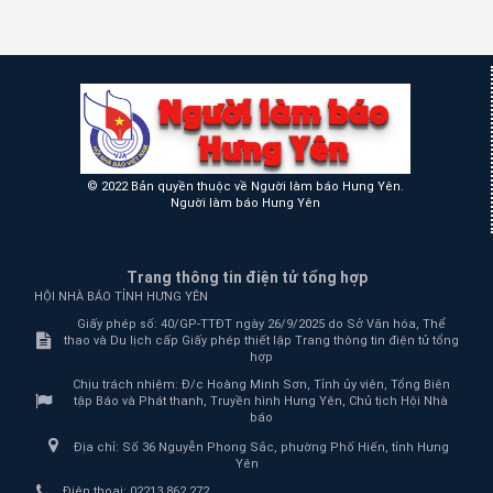
© 2022 Bản quyền thuộc về Người làm báo Hưng Yên.
Người làm báo Hưng Yên
Trang thông tin điện tử tổng hợp
HỘI NHÀ BÁO TỈNH HƯNG YÊN
Giấy phép số: 40/GP-TTĐT ngày 26/9/2025 do Sở Văn hóa, Thể
thao và Du lịch cấp Giấy phép thiết lập Trang thông tin điện tử tổng
hợp
Chịu trách nhiệm:
Đ/c Hoàng Minh Sơn, Tỉnh ủy viên, Tổng Biên
tập Báo và Phát thanh, Truyền hình Hưng Yên, Chủ tịch Hội Nhà
báo
Địa chỉ:
Số 36 Nguyễn Phong Sắc, phường Phố Hiến, tỉnh Hưng
Yên
Điện thoại:
02213.862.272