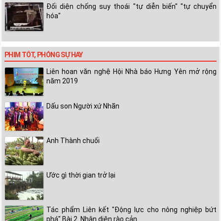
Đối diện chống suy thoái "tự diễn biến" "tự chuyển
hóa"
PHIM TỐT, PHÓNG SỰ HAY
Liên hoan văn nghệ Hội Nhà báo Hưng Yên mở rộng
năm 2019
Dấu son Người xứ Nhãn
Anh Thành chuối
Ước gì thời gian trở lại
Tác phẩm Liên kết "Động lực cho nông nghiệp bứt
phá" Bài 2. Nhận diện rào cản