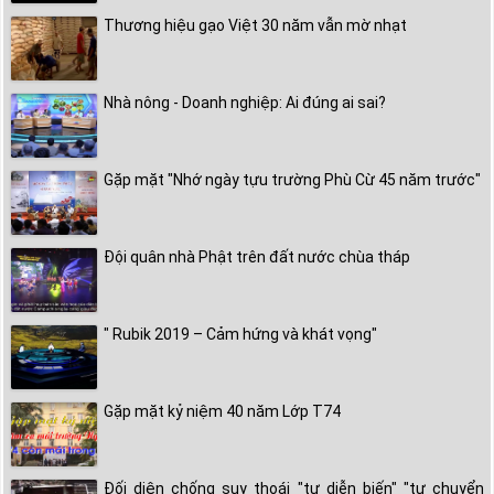
Thương hiệu gạo Việt 30 năm vẫn mờ nhạt
Nhà nông - Doanh nghiệp: Ai đúng ai sai?
Gặp mặt "Nhớ ngày tựu trường Phù Cừ 45 năm trước"
Đội quân nhà Phật trên đất nước chùa tháp
" Rubik 2019 – Cảm hứng và khát vọng"
Gặp mặt kỷ niệm 40 năm Lớp T74
Đối diện chống suy thoái "tự diễn biến" "tự chuyển