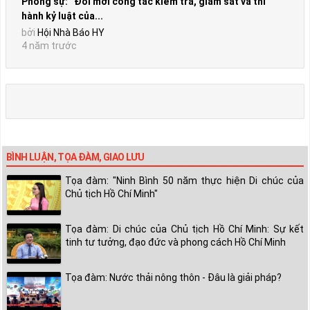
Phóng sự: “Đổi mới công tác kiểm tra, giám sát và thi
hành kỷ luật của...
bởi
Hội Nhà Báo HY
4 năm trước
BÌNH LUẬN, TỌA ĐÀM, GIAO LƯU
Tọa đàm: "Ninh Bình 50 năm thực hiện Di chúc của
Chủ tịch Hồ Chí Minh"
Tọa đàm: Di chúc của Chủ tịch Hồ Chí Minh: Sự kết
tinh tư tưởng, đạo đức và phong cách Hồ Chí Minh
Tọa đàm: Nước thải nông thôn - Đâu là giải pháp?