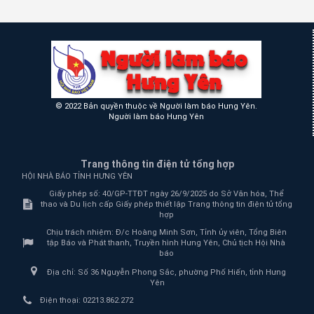
© 2022 Bản quyền thuộc về Người làm báo Hưng Yên.
Người làm báo Hưng Yên
Trang thông tin điện tử tổng hợp
HỘI NHÀ BÁO TỈNH HƯNG YÊN
Giấy phép số: 40/GP-TTĐT ngày 26/9/2025 do Sở Văn hóa, Thể
thao và Du lịch cấp Giấy phép thiết lập Trang thông tin điện tử tổng
hợp
Chịu trách nhiệm:
Đ/c Hoàng Minh Sơn, Tỉnh ủy viên, Tổng Biên
tập Báo và Phát thanh, Truyền hình Hưng Yên, Chủ tịch Hội Nhà
báo
Địa chỉ:
Số 36 Nguyễn Phong Sắc, phường Phố Hiến, tỉnh Hưng
Yên
Điện thoại:
02213.862.272