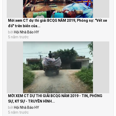
Mời xem CT dự thi giải BCQG NĂM 2019, Phóng sự: "Vết xe
đổ" trên biển của...
bởi
Hội Nhà Báo HY
5 năm trước
MỜI XEM CT DỰ THI GIẢI BCQG NĂM 2019 - TIN, PHÓNG
SỰ, KÝ SỰ - TRUYỀN HÌNH...
bởi
Hội Nhà Báo HY
5 năm trước