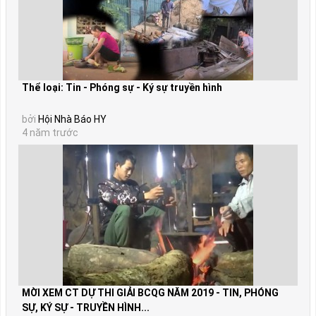
Thể loại: Tin - Phóng sự - Ký sự truyền hình
bởi
Hội Nhà Báo HY
4 năm trước
MỜI XEM CT DỰ THI GIẢI BCQG NĂM 2019 - TIN, PHÓNG
SỰ, KÝ SỰ - TRUYỀN HÌNH...