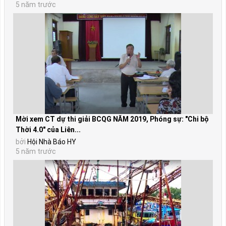
5 năm trước
Mời xem CT dự thi giải BCQG NĂM 2019, Phóng sự: "Chi bộ
Thời 4.0" của Liên...
bởi
Hội Nhà Báo HY
5 năm trước