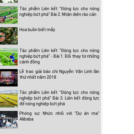
Tác phẩm Liên kết "Động lực cho nông
nghiệp bứt phá" Bài 2. Nhận diện rào cản
Hoa buồn biết mấy
Tác phẩm Liên kết "Động lực cho nông
nghiệp bứt phá" - Bài 1. Đổi thay từ những
cánh đồng
Lễ trao giải báo chí Nguyễn Văn Linh lần
thứ nhất năm 2018
Tác phẩm Liên kết "Động lực cho nông
nghiệp bứt phá" Bài 3. Liên kết động lực
để nông nghiệp bứt phá
Phóng sự: Nhức nhối với "Dự án ma"
Alibaba