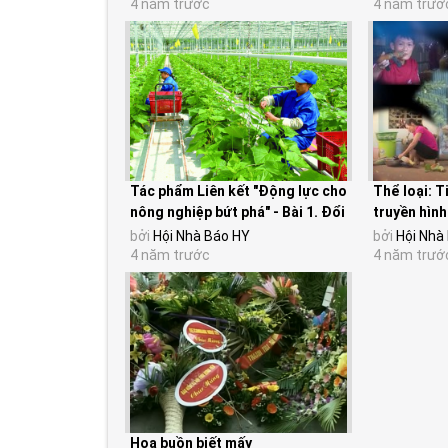
4 năm trước
4 năm trướ
Tác phẩm Liên kết "Động lực cho
Thể loại: T
nông nghiệp bứt phá" - Bài 1. Đổi
truyền hình
thay từ...
bởi
Hội Nhà Báo HY
bởi
Hội Nhà
4 năm trước
4 năm trướ
Hoa buồn biết mấy