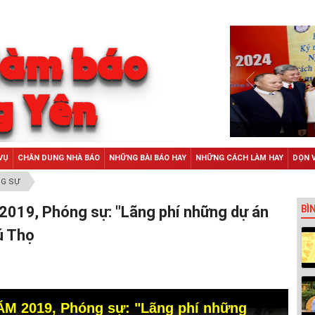
VỤ
CHÂN DUNG NHÀ BÁO
NHỮNG BÀI BÁO HAY
NHỮNG CÁCH LÀM HAY
DỌN 
G SỰ
2019, Phóng sự: "Lãng phí những dự án
BÌ
ú Thọ
ĂM 2019, Phóng sự: "Lãng phí những