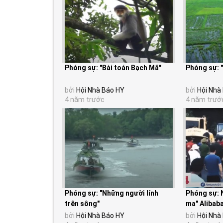
Phóng sự: "Bài toán Bạch Mã"
Phóng sự: "
bởi
Hội Nhà Báo HY
bởi
Hội Nhà
4 năm trước
4 năm trướ
Phóng sự: "Những người lính
Phóng sự: 
trên sông"
ma" Alibab
bởi
Hội Nhà Báo HY
bởi
Hội Nhà