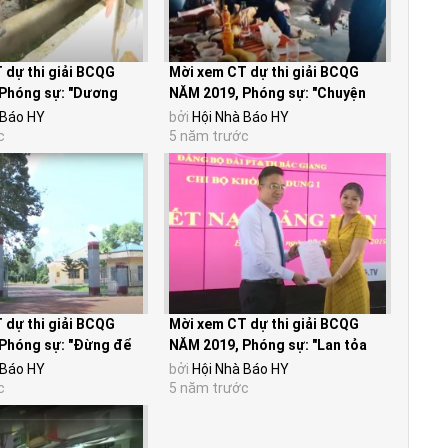
 dự thi giải BCQG
Mời xem CT dự thi giải BCQG
Phóng sự: "Dương
NĂM 2019, Phóng sự: "Chuyện
ười đem...
buồn nơi rẻo cao"...
 Báo HY
bởi
Hội Nhà Báo HY
c
5 năm trước
 dự thi giải BCQG
Mời xem CT dự thi giải BCQG
Phóng sự: "Đừng để
NĂM 2019, Phóng sự: "Lan tỏa
ất...
trách nhiệm nêu...
 Báo HY
bởi
Hội Nhà Báo HY
c
5 năm trước