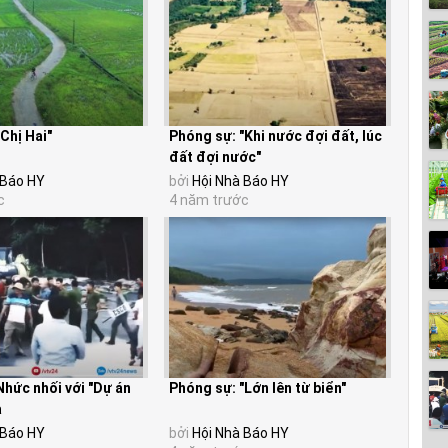
Chị Hai"
Phóng sự: "Khi nước đợi đất, lúc
đất đợi nước"
 Báo HY
bởi
Hội Nhà Báo HY
c
4 năm trước
Nhức nhối với "Dự án
Phóng sự: "Lớn lên từ biển"
a
 Báo HY
bởi
Hội Nhà Báo HY