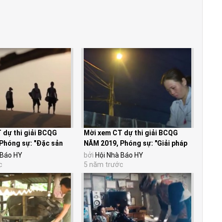
 dự thi giải BCQG
Mời xem CT dự thi giải BCQG
Phóng sự: "Đặc sản
NĂM 2019, Phóng sự: "Giải pháp
ng" của...
mới: Thiết bị...
 Báo HY
bởi
Hội Nhà Báo HY
c
5 năm trước