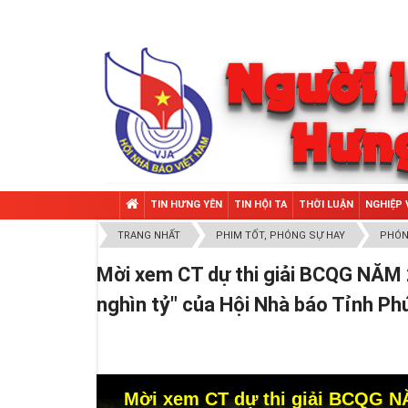
TIN HƯNG YÊN
TIN HỘI TA
THỜI LUẬN
NGHIỆP 
TRANG NHẤT
PHIM TỐT, PHÓNG SỰ HAY
PHÓN
Mời xem CT dự thi giải BCQG NĂM 
nghìn tỷ" của Hội Nhà báo Tỉnh Ph
Mời xem CT dự thi giải BCQG N