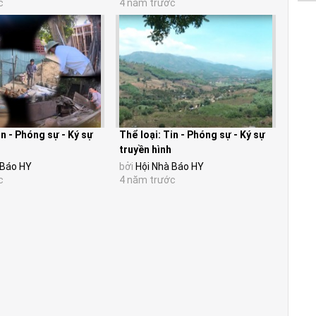
c
4 năm trước
in - Phóng sự - Ký sự
Thể loại: Tin - Phóng sự - Ký sự
truyền hình
 Báo HY
bởi
Hội Nhà Báo HY
c
4 năm trước