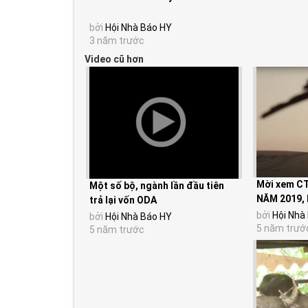
bởi
Hội Nhà Báo HY
3 năm trước
Video cũ hơn
Mời xem CT
Một số bộ, ngành lần đầu tiên
NĂM 2019, 
trả lại vốn ODA
vùng đất nắ
bởi
Hội Nhà
bởi
Hội Nhà Báo HY
5 năm trướ
5 năm trước