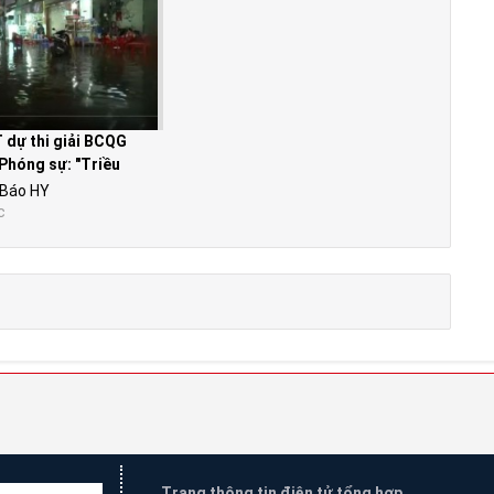
 dự thi giải BCQG
Phóng sự: "Triều
 là...
 Báo HY
c
Trang thông tin điện tử tổng hợp