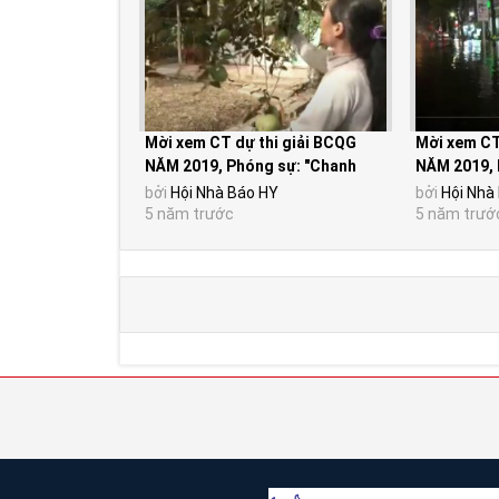
Mời xem CT dự thi giải BCQG
Mời xem CT
NĂM 2019, Phóng sự: "Chanh
NĂM 2019, 
chua cho quả ngọt"...
cường – Đâu
bởi
Hội Nhà Báo HY
bởi
Hội Nhà
5 năm trước
5 năm trướ