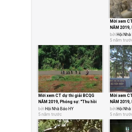
Mời xem CT
NĂM 2019, 
Văn Vè- Ng
bởi
Hội Nhà
5 năm trướ
Mời xem CT dự thi giải BCQG
Mời xem CT
NĂM 2019, Phóng sự: "Thu hồi
NĂM 2019, 
đất: Khi ý Đảng...
người dân m
bởi
Hội Nhà Báo HY
bởi
Hội Nhà
5 năm trước
5 năm trướ