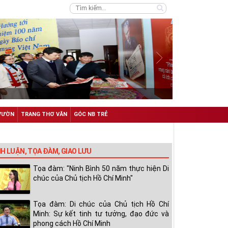
VƯỜN
TRANG THƠ VĂN
GÓC NB TRẺ
NH LUẬN, TỌA ĐÀM, GIAO LƯU
Tọa đàm: "Ninh Bình 50 năm thực hiện Di
chúc của Chủ tịch Hồ Chí Minh"
Tọa đàm: Di chúc của Chủ tịch Hồ Chí
Minh: Sự kết tinh tư tưởng, đạo đức và
phong cách Hồ Chí Minh