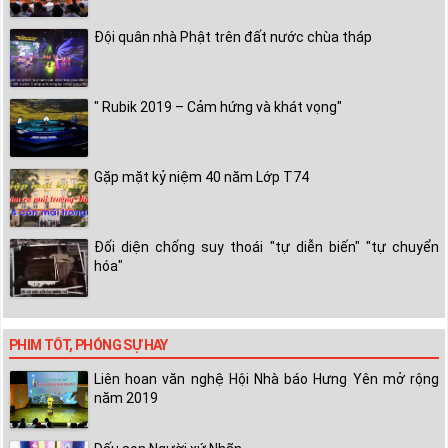
Đội quân nhà Phật trên đất nước chùa tháp
" Rubik 2019 – Cảm hứng và khát vọng"
Gặp mặt kỷ niệm 40 năm Lớp T74
Đối diện chống suy thoái "tự diễn biến" "tự chuyển
hóa"
PHIM TỐT, PHÓNG SỰ HAY
Liên hoan văn nghệ Hội Nhà báo Hưng Yên mở rộng
năm 2019