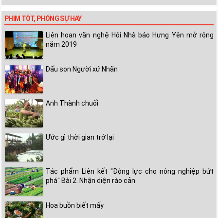
PHIM TỐT, PHÓNG SỰ HAY
Liên hoan văn nghệ Hội Nhà báo Hưng Yên mở rộng
năm 2019
Dấu son Người xứ Nhãn
Anh Thành chuối
Ước gì thời gian trở lại
Tác phẩm Liên kết "Động lực cho nông nghiệp bứt
phá" Bài 2. Nhận diện rào cản
Hoa buồn biết mấy