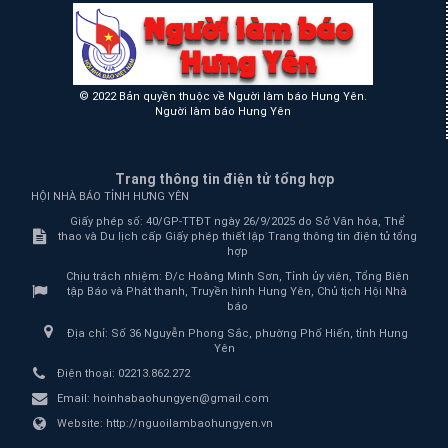
© 2022 Bản quyền thuộc về Người làm báo Hưng Yên.
Người làm báo Hưng Yên
Trang thông tin điện tử tổng hợp
HỘI NHÀ BÁO TỈNH HƯNG YÊN
Giấy phép số: 40/GP-TTĐT ngày 26/9/2025 do Sở Văn hóa, Thể
thao và Du lịch cấp Giấy phép thiết lập Trang thông tin điện tử tổng
hợp
Chịu trách nhiệm:
Đ/c Hoàng Minh Sơn, Tỉnh ủy viên, Tổng Biên
tập Báo và Phát thanh, Truyền hình Hưng Yên, Chủ tịch Hội Nhà
báo
Địa chỉ:
Số 36 Nguyễn Phong Sắc, phường Phố Hiến, tỉnh Hưng
Yên
Điện thoại:
02213.862.272
Email:
hoinhabaohungyen@gmail.com
Website:
http://nguoilambaohungyen.vn