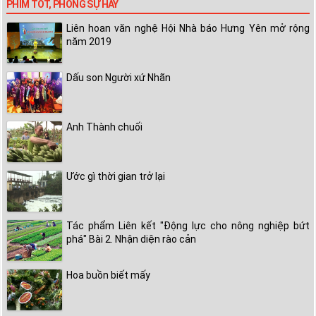
PHIM TỐT, PHÓNG SỰ HAY
Liên hoan văn nghệ Hội Nhà báo Hưng Yên mở rộng
năm 2019
Dấu son Người xứ Nhãn
Anh Thành chuối
Ước gì thời gian trở lại
Tác phẩm Liên kết "Động lực cho nông nghiệp bứt
phá" Bài 2. Nhận diện rào cản
Hoa buồn biết mấy