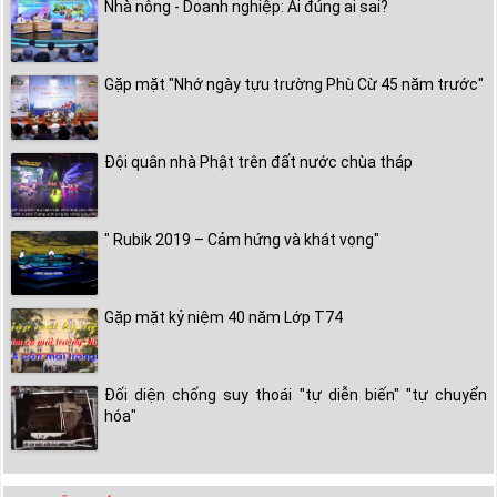
Nhà nông - Doanh nghiệp: Ai đúng ai sai?
Gặp mặt "Nhớ ngày tựu trường Phù Cừ 45 năm trước"
Đội quân nhà Phật trên đất nước chùa tháp
" Rubik 2019 – Cảm hứng và khát vọng"
Gặp mặt kỷ niệm 40 năm Lớp T74
Đối diện chống suy thoái "tự diễn biến" "tự chuyển
hóa"