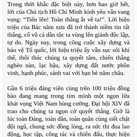
Trong thời khắc đặc biệt này, hơn bao giờ hết,
lời của Chủ tịch Hồ Chí Minh kính yêu vẫn vang
vọng: “Tiến lên! Toàn thắng ắt về ta!”. Lời hiệu
triệu của Bác năm xưa đã trở thành niềm tin tất
thắng, cổ vũ cả dân tộc ta vùng lên giành độc lập,
tự do. Ngày nay, trong công cuộc xây dựng và
bảo vệ Tổ quốc, lời hiệu triệu ấy vẫn sục sôi khí
thế, thôi thúc chúng ta quyết tâm, chiến thắng
nghèo nàn, lạc hậu, xây dựng đất nước phồn
vinh, hạnh phúc, sánh vai với bạn bè năm châu.
Gần 6 triệu đảng viên cùng trên 100 triệu đồng
bào đang mang trong tim mình một ngọn lửa
khát vọng Việt Nam hùng cường. Đại hội XIV đã
trao cho chúng ta ngọn cờ quyết thắng. Giờ là
lúc toàn Đảng, toàn dân, toàn quân cùng siết chặt
đội ngũ, chung sức đồng lòng, ra sức thi đua lao
động, học tập, công tác và chiến đấu, thực hiện