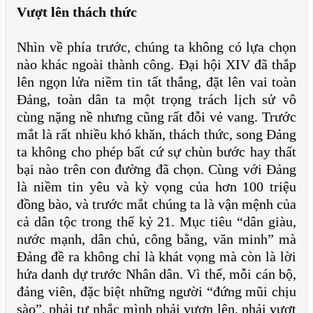
Vượt lên thách thức
Nhìn về phía trước, chúng ta không có lựa chọn
nào khác ngoài thành công. Đại hội XIV đã thắp
lên ngọn lửa niềm tin tất thắng, đặt lên vai toàn
Đảng, toàn dân ta một trọng trách lịch sử vô
cùng nặng nề nhưng cũng rất đỗi vẻ vang. Trước
mắt là rất nhiều khó khăn, thách thức, song Đảng
ta không cho phép bất cứ sự chùn bước hay thất
bại nào trên con đường đã chọn. Cùng với Đảng
là niềm tin yêu và kỳ vọng của hơn 100 triệu
đồng bào, và trước mắt chúng ta là vận mệnh của
cả dân tộc trong thế kỷ 21. Mục tiêu “dân giàu,
nước mạnh, dân chủ, công bằng, văn minh” mà
Đảng đề ra không chỉ là khát vọng mà còn là lời
hứa danh dự trước Nhân dân. Vì thế, mỗi cán bộ,
đảng viên, đặc biệt những người “đứng mũi chịu
sào”, phải tự nhắc mình phải vươn lên, phải vượt