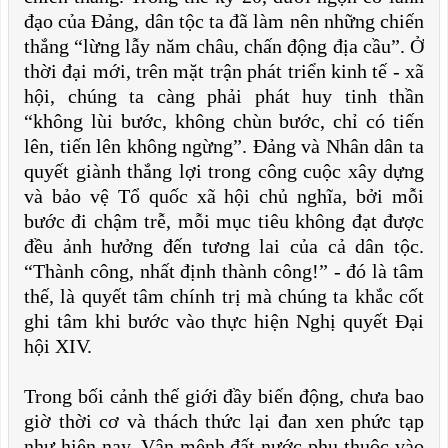
đạo của Đảng, dân tộc ta đã làm nên những chiến
thắng “lừng lẫy năm châu, chấn động địa cầu”. Ở
thời đại mới, trên mặt trận phát triển kinh tế - xã
hội, chúng ta càng phải phát huy tinh thần
“không lùi bước, không chùn bước, chỉ có tiến
lên, tiến lên không ngừng”. Đảng và Nhân dân ta
quyết giành thắng lợi trong công cuộc xây dựng
và bảo vệ Tổ quốc xã hội chủ nghĩa, bởi mỗi
bước đi chậm trễ, mỗi mục tiêu không đạt được
đều ảnh hưởng đến tương lai của cả dân tộc.
“Thành công, nhất định thành công!” - đó là tâm
thế, là quyết tâm chính trị mà chúng ta khắc cốt
ghi tâm khi bước vào thực hiện Nghị quyết Đại
hội XIV.
Trong bối cảnh thế giới đầy biến động, chưa bao
giờ thời cơ và thách thức lại đan xen phức tạp
như hiện nay. Vận mệnh đất nước phụ thuộc vào