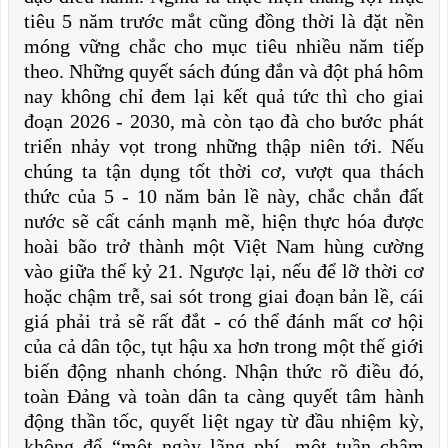
tiêu 5 năm trước mắt cũng đồng thời là đặt nền
móng vững chắc cho mục tiêu nhiều năm tiếp
theo. Những quyết sách đúng đắn và đột phá hôm
nay không chỉ đem lại kết quả tức thì cho giai
đoạn 2026 - 2030, mà còn tạo đà cho bước phát
triển nhảy vọt trong những thập niên tới. Nếu
chúng ta tận dụng tốt thời cơ, vượt qua thách
thức của 5 - 10 năm bản lề này, chắc chắn đất
nước sẽ cất cánh mạnh mẽ, hiện thực hóa được
hoài bão trở thành một Việt Nam hùng cường
vào giữa thế kỷ 21. Ngược lại, nếu để lỡ thời cơ
hoặc chậm trễ, sai sót trong giai đoạn bản lề, cái
giá phải trả sẽ rất đắt - có thể đánh mất cơ hội
của cả dân tộc, tụt hậu xa hơn trong một thế giới
biến động nhanh chóng. Nhận thức rõ điều đó,
toàn Đảng và toàn dân ta càng quyết tâm hành
động thần tốc, quyết liệt ngay từ đầu nhiệm kỳ,
không để “một ngày lãng phí, một tuần chậm