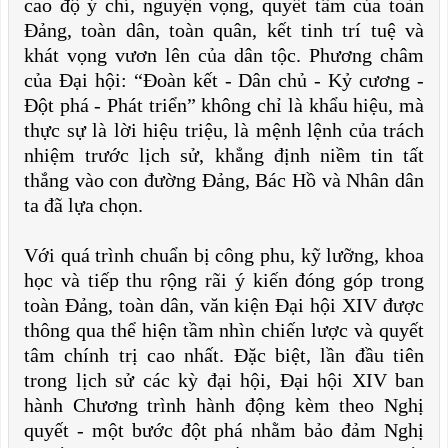
cao độ ý chí, nguyện vọng, quyết tâm của toàn
Đảng, toàn dân, toàn quân, kết tinh trí tuệ và
khát vọng vươn lên của dân tộc. Phương châm
của Đại hội: “Đoàn kết - Dân chủ - Kỷ cương -
Đột phá - Phát triển” không chỉ là khẩu hiệu, mà
thực sự là lời hiệu triệu, là mệnh lệnh của trách
nhiệm trước lịch sử, khẳng định niềm tin tất
thắng vào con đường Đảng, Bác Hồ và Nhân dân
ta đã lựa chọn.
Với quá trình chuẩn bị công phu, kỹ lưỡng, khoa
học và tiếp thu rộng rãi ý kiến đóng góp trong
toàn Đảng, toàn dân, văn kiện Đại hội XIV được
thông qua thể hiện tầm nhìn chiến lược và quyết
tâm chính trị cao nhất. Đặc biệt, lần đầu tiên
trong lịch sử các kỳ đại hội, Đại hội XIV ban
hành Chương trình hành động kèm theo Nghị
quyết - một bước đột phá nhằm bảo đảm Nghị