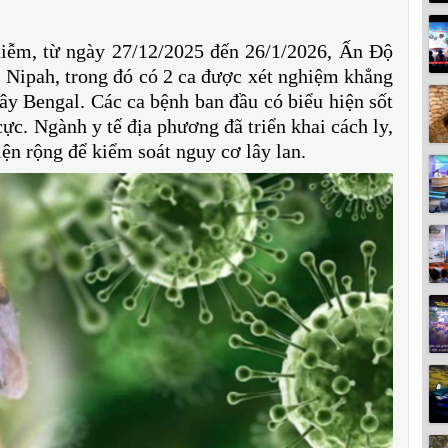
hiễm, từ ngày 27/12/2025 đến 26/1/2026, Ấn Độ
 Nipah, trong đó có 2 ca được xét nghiệm khẳng
Tây Bengal. Các ca bệnh ban đầu có biểu hiện sốt
 cực. Ngành y tế địa phương đã triển khai cách ly,
iện rộng để kiểm soát nguy cơ lây lan.