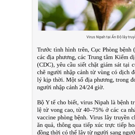
Virus Nipah tại Ấn Độ lây tru
Trước tình hình trên, Cục Phòng bệnh 
các địa phương, các Trung tâm Kiểm dịc
(CDC), yêu cầu siết chặt giám sát tại 
chẽ người nhập cảnh từ vùng có dịch đ
lý kịp thời. Một số địa phương, trong đ
người nhập cảnh 24/24 giờ.
Bộ Y tế cho biết, virus Nipah là bệnh 
lệ tử vong cao, từ 40–75% ở các ca nhậ
vaccine phòng bệnh. Virus lây truyền c
ăn quả, thông qua tiếp xúc trực tiếp h
đồng thời có thể lây từ người sang người