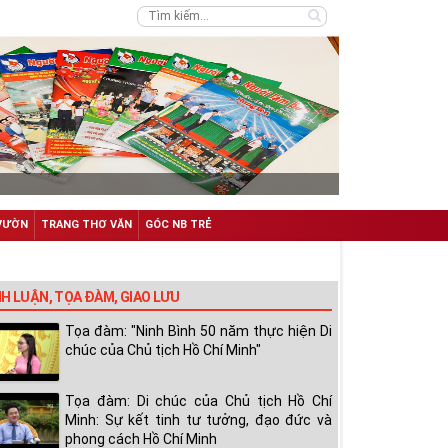
VƯỜN
TRANG THƠ VĂN
GÓC NB TRẺ
NH LUẬN, TỌA ĐÀM, GIAO LƯU
Tọa đàm: "Ninh Bình 50 năm thực hiện Di
chúc của Chủ tịch Hồ Chí Minh"
Tọa đàm: Di chúc của Chủ tịch Hồ Chí
Minh: Sự kết tinh tư tưởng, đạo đức và
phong cách Hồ Chí Minh