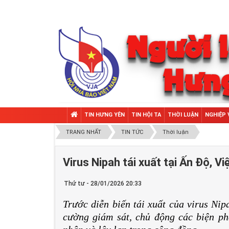
TIN HƯNG YÊN
TIN HỘI TA
THỜI LUẬN
NGHIỆP 
TRANG NHẤT
TIN TỨC
Thời luận
Virus Nipah tái xuất tại Ấn Độ, 
Thứ tư - 28/01/2026 20:33
Trước diễn biến tái xuất của virus Nip
cường giám sát, chủ động các biện p