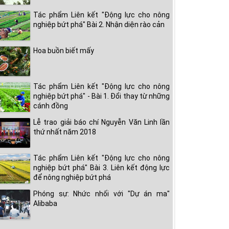
Tác phẩm Liên kết "Động lực cho nông
nghiệp bứt phá" Bài 2. Nhận diện rào cản
Hoa buồn biết mấy
Tác phẩm Liên kết "Động lực cho nông
nghiệp bứt phá" - Bài 1. Đổi thay từ những
cánh đồng
Lễ trao giải báo chí Nguyễn Văn Linh lần
thứ nhất năm 2018
Tác phẩm Liên kết "Động lực cho nông
nghiệp bứt phá" Bài 3. Liên kết động lực
để nông nghiệp bứt phá
Phóng sự: Nhức nhối với "Dự án ma"
Alibaba