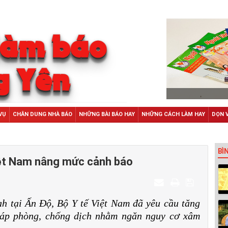
VỤ
CHÂN DUNG NHÀ BÁO
NHỮNG BÀI BÁO HAY
NHỮNG CÁCH LÀM HAY
DỌN 
BÌ
Việt Nam nâng mức cảnh báo
ah tại Ấn Độ, Bộ Y tế Việt Nam đã yêu cầu tăng
háp phòng, chống dịch nhằm ngăn nguy cơ xâm