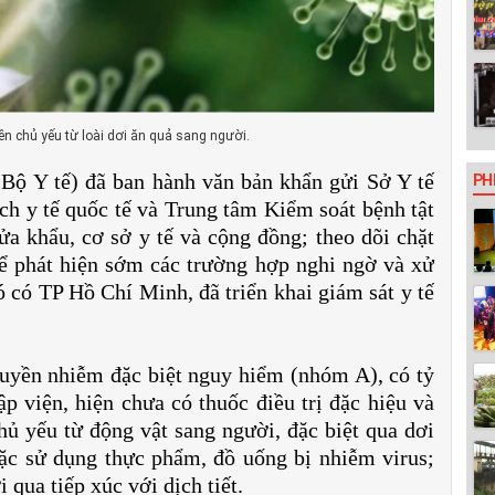
yền chủ yếu từ loài dơi ăn quả sang người.
(Bộ Y tế) đã ban hành văn bản khẩn gửi Sở Y tế
PH
h y tế quốc tế và Trung tâm Kiểm soát bệnh tật
cửa khẩu, cơ sở y tế và cộng đồng; theo dõi chặt
ể phát hiện sớm các trường hợp nghi ngờ và xử
ó có TP Hồ Chí Minh, đã triển khai giám sát y tế
truyền nhiễm đặc biệt nguy hiểm (nhóm A), có tỷ
p viện, hiện chưa có thuốc điều trị đặc hiệu và
hủ yếu từ động vật sang người, đặc biệt qua dơi
oặc sử dụng thực phẩm, đồ uống bị nhiễm virus;
 qua tiếp xúc với dịch tiết.