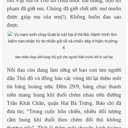
ốm.Vậy mà ra Thủ đô chưa được hai tháng, bọn tội
phạm đã giết em. Chúng đã giết chết ước mơ muốn
được giúp mẹ của em(!). Không buồn đau sao
được.
Nạn nhân chụp ảnh hung thủ gửi cho người thân trước khi bị sát hại
Nỗi đau còn đang làm sững sờ bao con tim người
dân Thủ đô và đồng bào các vùng thì lại thêm môt
tin bàng hoàng nữa: Đêm 29/9, hàng chục thanh
niên mang hung khí đuổi chém nhau trên đường
T
r
ần Khát Chân
,
quận Hai
B
à Trưng. Báo chí đã
đưa tin; “Trong cuộc hỗn chiến, nhiều đối tượng
cầm hung khí đuổi theo ch
é
m đối thủ không
thương tiếc”. Thật là thêm một chuyện kinh hoàng