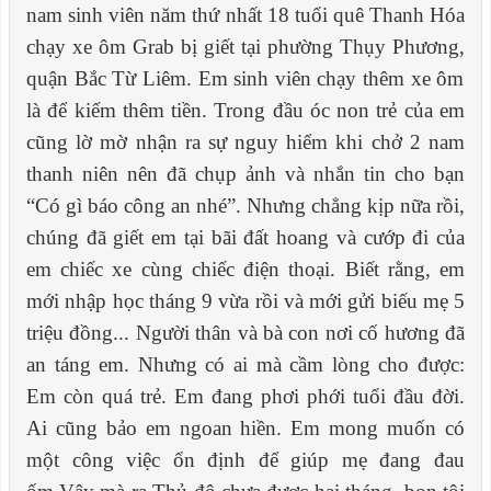
nam sinh
viên
năm thứ nhất 18 tuổi quê Thanh Hóa
chạy xe ôm Grab bị giết tại phường Thụy Phương
,
quận Bắc Từ Liêm. Em sinh viên chạy thêm xe ôm
là để kiếm thêm tiền. Trong đầu óc non trẻ của em
cũng lờ mờ nhận ra sự nguy hiểm khi chở 2 nam
thanh niên nên đã chụp ảnh và nhắn tin cho bạn
“Có gì báo công an nhé”. Nhưng chẳng kịp nữa rồi,
chúng đã giết em tại bãi đất hoang và cướp đi của
em chiếc xe cùng chiếc điện thoại. Biết rằng, em
mới nhập học tháng 9 vừa rồi và mới gửi biếu mẹ 5
triệu đồng... Người thân và bà con nơi cố hương đã
an táng em. Nhưng có ai mà cầm lòng cho được:
Em còn quá trẻ. Em đang phơi phới tuổi đầu đời.
Ai cũng bảo em ngoan hiền. Em mong muốn có
một công việc ổn định để giúp mẹ đang đau