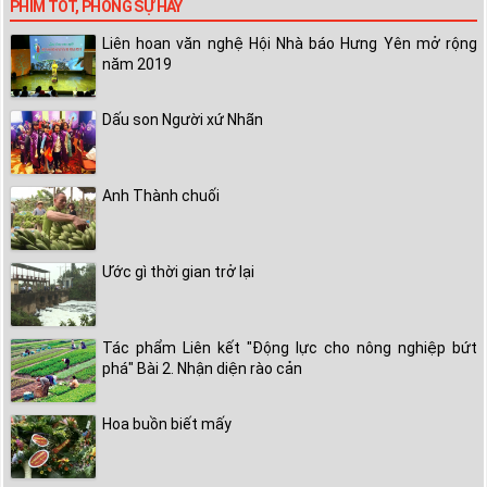
PHIM TỐT, PHÓNG SỰ HAY
Liên hoan văn nghệ Hội Nhà báo Hưng Yên mở rộng
năm 2019
Dấu son Người xứ Nhãn
Anh Thành chuối
Ước gì thời gian trở lại
Tác phẩm Liên kết "Động lực cho nông nghiệp bứt
phá" Bài 2. Nhận diện rào cản
Hoa buồn biết mấy