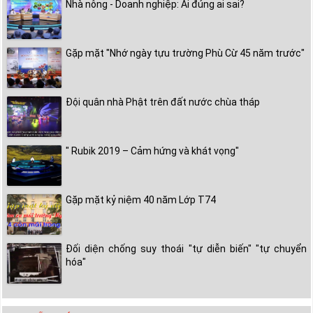
Nhà nông - Doanh nghiệp: Ai đúng ai sai?
Gặp mặt "Nhớ ngày tựu trường Phù Cừ 45 năm trước"
Đội quân nhà Phật trên đất nước chùa tháp
" Rubik 2019 – Cảm hứng và khát vọng"
Gặp mặt kỷ niệm 40 năm Lớp T74
Đối diện chống suy thoái "tự diễn biến" "tự chuyển
hóa"