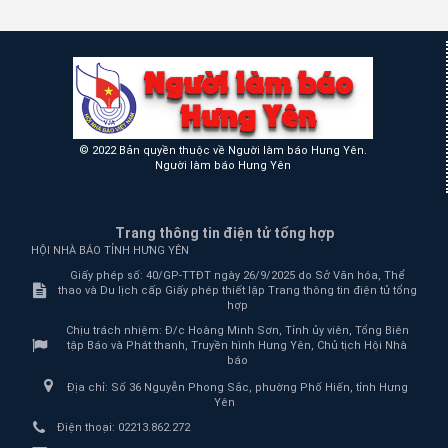
© 2022 Bản quyền thuộc về Người làm báo Hưng Yên.
Người làm báo Hưng Yên
Trang thông tin điện tử tổng hợp
HỘI NHÀ BÁO TỈNH HƯNG YÊN
Giấy phép số: 40/GP-TTĐT ngày 26/9/2025 do Sở Văn hóa, Thể
thao và Du lịch cấp Giấy phép thiết lập Trang thông tin điện tử tổng
hợp
Chịu trách nhiệm:
Đ/c Hoàng Minh Sơn, Tỉnh ủy viên, Tổng Biên
tập Báo và Phát thanh, Truyền hình Hưng Yên, Chủ tịch Hội Nhà
báo
Địa chỉ:
Số 36 Nguyễn Phong Sắc, phường Phố Hiến, tỉnh Hưng
Yên
Điện thoại:
02213.862.272