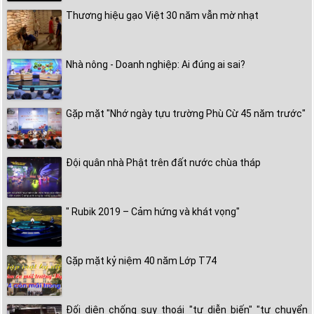
Thương hiệu gạo Việt 30 năm vẫn mờ nhạt
Nhà nông - Doanh nghiệp: Ai đúng ai sai?
Gặp mặt "Nhớ ngày tựu trường Phù Cừ 45 năm trước"
Đội quân nhà Phật trên đất nước chùa tháp
" Rubik 2019 – Cảm hứng và khát vọng"
Gặp mặt kỷ niệm 40 năm Lớp T74
Đối diện chống suy thoái "tự diễn biến" "tự chuyển