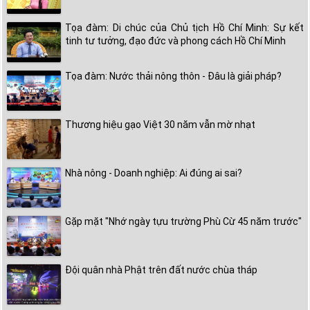
Tọa đàm: Di chúc của Chủ tịch Hồ Chí Minh: Sự kết
tinh tư tưởng, đạo đức và phong cách Hồ Chí Minh
Tọa đàm: Nước thải nông thôn - Đâu là giải pháp?
Thương hiệu gạo Việt 30 năm vẫn mờ nhạt
Nhà nông - Doanh nghiệp: Ai đúng ai sai?
Gặp mặt "Nhớ ngày tựu trường Phù Cừ 45 năm trước"
Đội quân nhà Phật trên đất nước chùa tháp