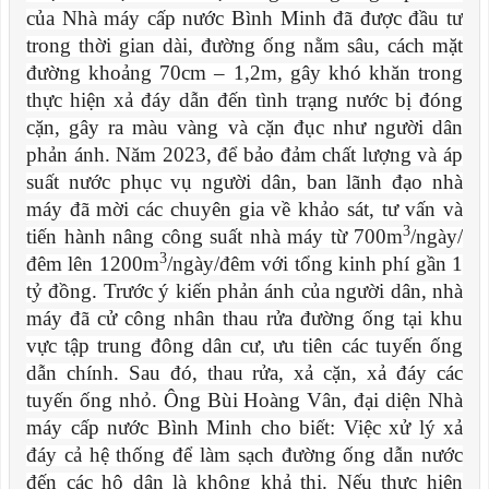
của Nhà máy cấp nước Bình Minh đã được đầu tư
trong thời gian dài, đường ống nằm sâu, cách mặt
đường khoảng 70cm – 1,2m, gây khó khăn trong
thực hiện xả đáy dẫn đến tình trạng nước bị đóng
cặn, gây ra màu vàng và cặn đục như người dân
phản ánh. Năm 2023, để bảo đảm chất lượng và áp
suất nước phục vụ người dân, ban lãnh đạo nhà
máy đã mời các chuyên gia về khảo sát, tư vấn và
3
tiến hành nâng công suất nhà máy từ 700m
/ngày/
3
đêm lên 1200m
/ngày/đêm với tổng kinh phí gần 1
tỷ đồng. Trước ý kiến phản ánh của người dân, nhà
máy đã cử công nhân thau rửa đường ống tại khu
vực tập trung đông dân cư, ưu tiên các tuyến ống
dẫn chính. Sau đó, thau rửa, xả cặn, xả đáy các
tuyến ống nhỏ. Ông Bùi Hoàng Vân, đại diện Nhà
máy cấp nước Bình Minh cho biết: Việc xử lý xả
đáy cả hệ thống để làm sạch đường ống dẫn nước
đến các hộ dân là không khả thi. Nếu thực hiện