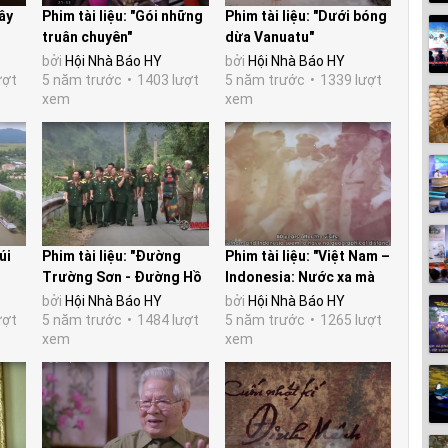
ây
Phim tài liệu: "Gói những
Phim tài liệu: "Dưới bóng
truân chuyên"
dừa Vanuatu"
bởi
Hội Nhà Báo HY
bởi
Hội Nhà Báo HY
ượt
5 năm trước
1403 lượt
5 năm trước
1339 lượt
xem
xem
úi
Phim tài liệu: "Đường
Phim tài liệu: "Việt Nam –
Trường Sơn - Đường Hồ
Indonesia: Nước xa mà
Chí Minh"
lòng không xa"
bởi
Hội Nhà Báo HY
bởi
Hội Nhà Báo HY
ượt
5 năm trước
1484 lượt
5 năm trước
1265 lượt
xem
xem