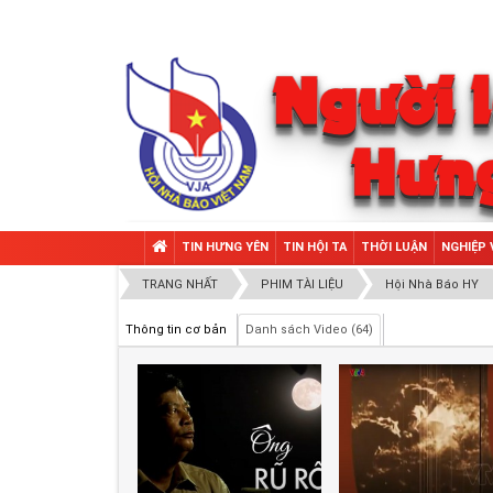
TIN HƯNG YÊN
TIN HỘI TA
THỜI LUẬN
NGHIỆP 
TRANG NHẤT
PHIM TÀI LIỆU
Hội Nhà Báo HY
Thông tin cơ bản
Danh sách Video (64)