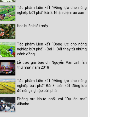
Tác phẩm Liên kết "Động lực cho nông
nghiệp bứt phá" Bài 2. Nhận diện rào cản
Hoa buồn biết mấy
Tác phẩm Liên kết "Động lực cho nông
nghiệp bứt phá" - Bài 1. Đổi thay từ những
cánh đồng
Lễ trao giải báo chí Nguyễn Văn Linh lần
thứ nhất năm 2018
Tác phẩm Liên kết "Động lực cho nông
nghiệp bứt phá" Bài 3. Liên kết động lực
để nông nghiệp bứt phá
Phóng sự: Nhức nhối với "Dự án ma"
Alibaba