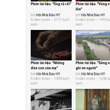
Phim tài liệu: "Ông rũ rối"
Phim tài liệu: "Vòng v
lửa"
bởi
Hội Nhà Báo HY
bởi
Hội Nhà Báo HY
5 năm trước
2171 lượt
5 năm trước
1418 l
xem
xem
Phim tài liệu: "Những
Phim tài liệu: "Sông n
đứa con của mẹ"
ghi ơn người"
bởi
Hội Nhà Báo HY
bởi
Hội Nhà Báo HY
5 năm trước
1439 lượt
5 năm trước
1246 l
xem
xem