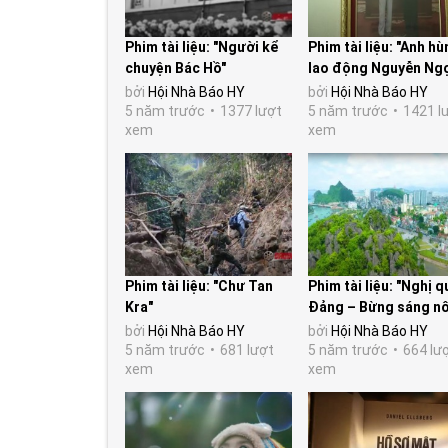
Phim tài liệu: "Người kể
Phim tài liệu: "Anh hù
chuyện Bác Hồ"
lao động Nguyễn Ng
Hàm – Người thầy th
bởi
Hội Nhà Báo HY
bởi
Hội Nhà Báo HY
của...
5 năm trước
1377 lượt
5 năm trước
1421 l
xem
xem
Phim tài liệu: "Chư Tan
Phim tài liệu: "Nghị q
Kra"
Đảng – Bừng sáng n
thôn mới Quảng Ninh
bởi
Hội Nhà Báo HY
bởi
Hội Nhà Báo HY
5 năm trước
681 lượt
5 năm trước
664 lư
xem
xem