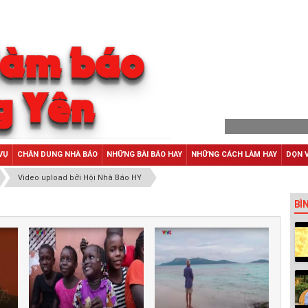
VỤ
CHÂN DUNG NHÀ BÁO
NHỮNG BÀI BÁO HAY
NHỮNG CÁCH LÀM HAY
DỌN 
Video upload bởi Hội Nhà Báo HY
BÌ