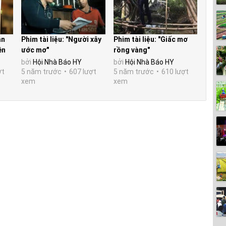
ận
Phim tài liệu: "Người xây
Phim tài liệu: "Giấc mơ
ền
ước mơ"
rồng vàng"
bởi
Hội Nhà Báo HY
bởi
Hội Nhà Báo HY
ợt
5 năm trước
607 lượt
5 năm trước
610 lượt
xem
xem