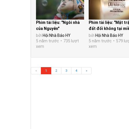
Phim tài liệu: "Ngôi nhà
Phim tài liệu: "Mặt tr
của Nguyên"
đất đối không tại mi
Bắc - 1972"
bởi
Hội Nhà Báo HY
bởi
Hội Nhà Báo HY
5 năm trước
735 lượt
5 năm trước
579 lư
xem
xem
«
1
2
3
4
»