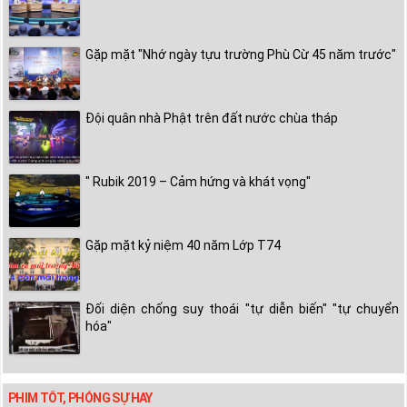
Gặp mặt "Nhớ ngày tựu trường Phù Cừ 45 năm trước"
Đội quân nhà Phật trên đất nước chùa tháp
" Rubik 2019 – Cảm hứng và khát vọng"
Gặp mặt kỷ niệm 40 năm Lớp T74
Đối diện chống suy thoái "tự diễn biến" "tự chuyển
hóa"
PHIM TỐT, PHÓNG SỰ HAY