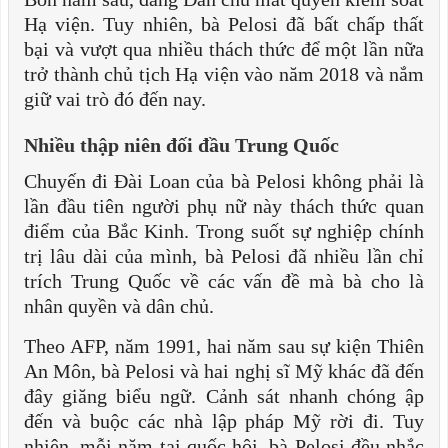
Hạ viện. Tuy nhiên, bà Pelosi đã bất chấp thất
bại và vượt qua nhiều thách thức để một lần nữa
trở thành chủ tịch Hạ viện vào năm 2018 và nắm
giữ vai trò đó đến nay.
Nhiều thập niên đối đầu Trung Quốc
Chuyến đi Đài Loan của bà Pelosi không phải là
lần đầu tiên người phụ nữ này thách thức quan
điểm của Bắc Kinh. Trong suốt sự nghiệp chính
trị lâu dài của mình, bà Pelosi đã nhiều lần chỉ
trích Trung Quốc về các vấn đề mà bà cho là
nhân quyền và dân chủ.
Theo AFP, năm 1991, hai năm sau sự kiện Thiên
An Môn, bà Pelosi và hai nghị sĩ Mỹ khác đã đến
đây giăng biểu ngữ. Cảnh sát nhanh chóng ập
đến và buộc các nhà lập pháp Mỹ rời đi. Tuy
nhiên, mỗi năm tại quốc hội, bà Pelosi đều nhắc