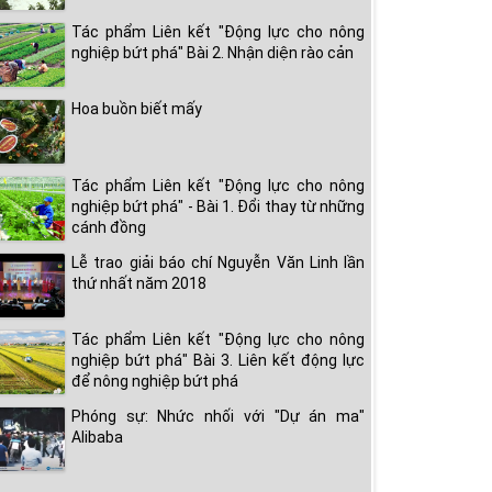
Tác phẩm Liên kết "Động lực cho nông
nghiệp bứt phá" Bài 2. Nhận diện rào cản
Hoa buồn biết mấy
Tác phẩm Liên kết "Động lực cho nông
nghiệp bứt phá" - Bài 1. Đổi thay từ những
cánh đồng
Lễ trao giải báo chí Nguyễn Văn Linh lần
thứ nhất năm 2018
Tác phẩm Liên kết "Động lực cho nông
nghiệp bứt phá" Bài 3. Liên kết động lực
để nông nghiệp bứt phá
Phóng sự: Nhức nhối với "Dự án ma"
Alibaba