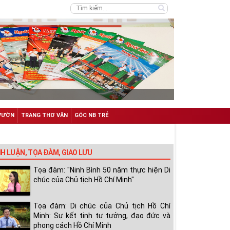
VƯỜN
TRANG THƠ VĂN
GÓC NB TRẺ
NH LUẬN, TỌA ĐÀM, GIAO LƯU
Tọa đàm: "Ninh Bình 50 năm thực hiện Di
chúc của Chủ tịch Hồ Chí Minh"
Tọa đàm: Di chúc của Chủ tịch Hồ Chí
Minh: Sự kết tinh tư tưởng, đạo đức và
phong cách Hồ Chí Minh