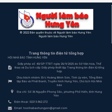
© 2022 Bản quyền thuộc về Người làm báo Hưng Yên.
Người làm báo Hưng Yên
Trang thông tin điện tử tổng hợp
HỘI NHÀ BÁO TỈNH HƯNG YÊN
Giấy phép số: 40/GP-TTĐT ngày 26/9/2025 do Sở Văn hóa, Thể
thao và Du lịch cấp Giấy phép thiết lập Trang thông tin điện tử tổng
hợp
Chịu trách nhiệm:
Đ/c Hoàng Minh Sơn, Tỉnh ủy viên, Tổng Biên
tập Báo và Phát thanh, Truyền hình Hưng Yên, Chủ tịch Hội Nhà
báo
Địa chỉ:
Số 36 Nguyễn Phong Sắc, phường Phố Hiến, tỉnh Hưng
Yên
Điện thoại:
02213.862.272
Email:
hoinhabaohungyen@gmail.com