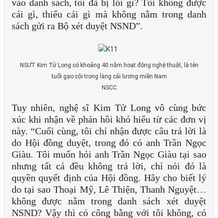
vào danh sách, tôi đã bị lỗi gì? Tôi không được
cái gì, thiếu cái gì mà không nằm trong danh
sách gửi ra Bộ xét duyệt NSND”.
NSƯT Kim Tử Long có khoảng 40 năm hoạt động nghệ thuật, là tên
tuổi gạo cội trong làng cải lương miền Nam
NSCC
Tuy nhiên, nghệ sĩ Kim Tử Long vô cùng bức
xúc khi nhận về phản hồi khó hiểu từ các đơn vị
này. “Cuối cùng, tôi chỉ nhận được câu trả lời là
do Hội đồng duyệt, trong đó có anh Trần Ngọc
Giàu. Tôi muốn hỏi anh Trần Ngọc Giàu tại sao
nhưng tất cả đều không trả lời, chỉ nói đó là
quyền quyết định của Hội đồng. Hãy cho biết lý
do tại sao Thoại Mỹ, Lê Thiện, Thanh Nguyệt…
không được nằm trong danh sách xét duyệt
NSND? Vậy thì có công bằng với tôi không, có