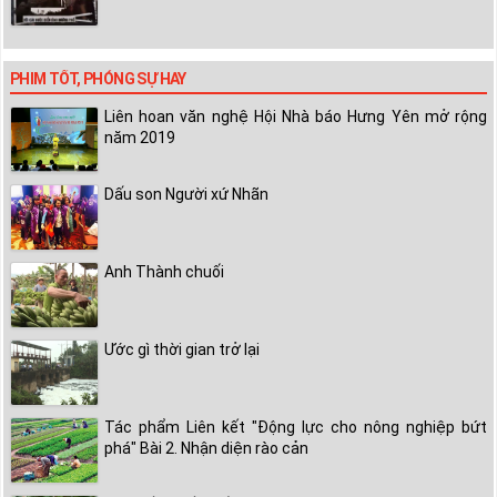
PHIM TỐT, PHÓNG SỰ HAY
Liên hoan văn nghệ Hội Nhà báo Hưng Yên mở rộng
năm 2019
Dấu son Người xứ Nhãn
Anh Thành chuối
Ước gì thời gian trở lại
Tác phẩm Liên kết "Động lực cho nông nghiệp bứt
phá" Bài 2. Nhận diện rào cản