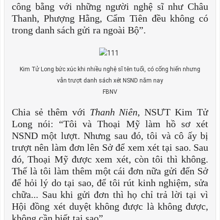
công bằng với những người nghệ sĩ như Châu
Thanh, Phượng Hằng, Cẩm Tiên đều không có
trong danh sách gửi ra ngoài Bộ”.
Kim Tử Long bức xúc khi nhiều nghệ sĩ tên tuổi, có cống hiến nhưng
vẫn trượt danh sách xét NSND năm nay
FBNV
Chia sẻ thêm với
Thanh Niên
, NSƯT Kim Tử
Long nói: “Tôi và Thoại Mỹ làm hồ sơ xét
NSND một lượt. Nhưng sau đó, tôi và cô ấy bị
trượt nên làm đơn lên Sở để xem xét tại sao. Sau
đó, Thoại Mỹ được xem xét, còn tôi thì không.
Thế là tôi làm thêm một cái đơn nữa gửi đến Sở
để hỏi lý do tại sao, để tôi rút kinh nghiệm, sửa
chữa... Sau khi gửi đơn thì họ chỉ trả lời tại vì
Hội đồng xét duyệt không được là không được,
không cần biết tại sao”.