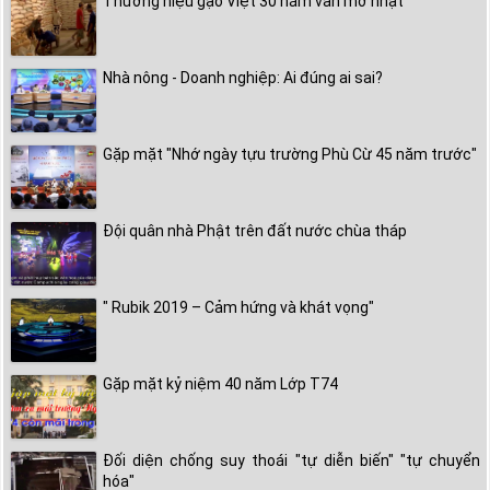
Thương hiệu gạo Việt 30 năm vẫn mờ nhạt
Nhà nông - Doanh nghiệp: Ai đúng ai sai?
Gặp mặt "Nhớ ngày tựu trường Phù Cừ 45 năm trước"
Đội quân nhà Phật trên đất nước chùa tháp
" Rubik 2019 – Cảm hứng và khát vọng"
Gặp mặt kỷ niệm 40 năm Lớp T74
Đối diện chống suy thoái "tự diễn biến" "tự chuyển
hóa"