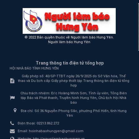
© 2022 Bản quyền thuộc về Người làm báo Hưng Yên.
Người làm báo Hưng Yên
Trang thông tin điện tử tổng hợp
HỘI NHÀ BÁO TỈNH HƯNG YÊN
Giấy phép số: 40/GP-TTĐT ngày 26/9/2025 do Sở Văn hóa, Thể
thao và Du lịch cấp Giấy phép thiết lập Trang thông tin điện tử tổng
hợp
Chịu trách nhiệm:
Đ/c Hoàng Minh Sơn, Tỉnh ủy viên, Tổng Biên
tập Báo và Phát thanh, Truyền hình Hưng Yên, Chủ tịch Hội Nhà
báo
Địa chỉ:
Số 36 Nguyễn Phong Sắc, phường Phố Hiến, tỉnh Hưng
Yên
Điện thoại:
02213.862.272
Email:
hoinhabaohungyen@gmail.com
Website:
http://nguoilambaohungyen.vn