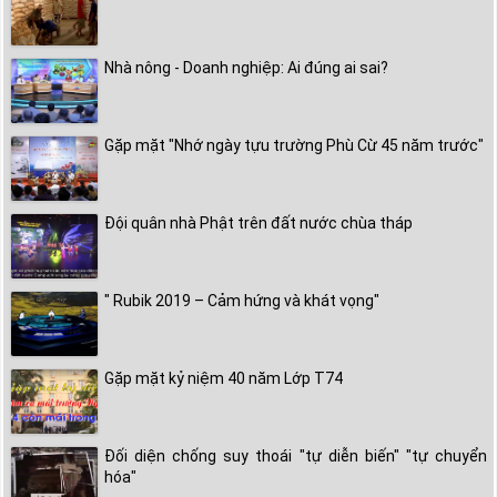
Nhà nông - Doanh nghiệp: Ai đúng ai sai?
Gặp mặt "Nhớ ngày tựu trường Phù Cừ 45 năm trước"
Đội quân nhà Phật trên đất nước chùa tháp
" Rubik 2019 – Cảm hứng và khát vọng"
Gặp mặt kỷ niệm 40 năm Lớp T74
Đối diện chống suy thoái "tự diễn biến" "tự chuyển
hóa"