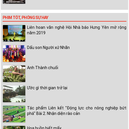
PHIM TỐT, PHÓNG SỰ HAY
Liên hoan văn nghệ Hội Nhà báo Hưng Yên mở rộng
năm 2019
Dấu son Người xứ Nhãn
Anh Thành chuối
Ước gì thời gian trở lại
Tác phẩm Liên kết "Động lực cho nông nghiệp bứt
phá" Bài 2. Nhận diện rào cản
Hoa buồn biết mấy