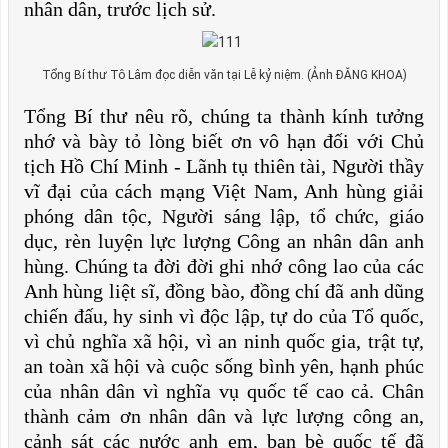
nhân dân, trước lịch sử.
Tổng Bí thư Tô Lâm đọc diễn văn tại Lễ kỷ niệm. (Ảnh ĐĂNG KHOA)
Tổng Bí thư nêu rõ, chúng ta thành kính tưởng
nhớ và bày tỏ lòng biết ơn vô hạn đối với Chủ
tịch Hồ Chí Minh - Lãnh tụ thiên tài, Người thầy
vĩ đại của cách mạng Việt Nam, Anh hùng giải
phóng dân tộc, Người sáng lập, tổ chức, giáo
dục, rèn luyện lực lượng Công an nhân dân anh
hùng. Chúng ta đời đời ghi nhớ công lao của các
Anh hùng liệt sĩ, đồng bào, đồng chí đã anh dũng
chiến đấu, hy sinh vì độc lập, tự do của Tổ quốc,
vì chủ nghĩa xã hội, vì an ninh quốc gia, trật tự,
an toàn xã hội và cuộc sống bình yên, hạnh phúc
của nhân dân vì nghĩa vụ quốc tế cao cả. Chân
thành cảm ơn nhân dân và lực lượng công an,
cảnh sát các nước anh em, bạn bè quốc tế đã