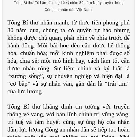
Tổng Bí thư Tô Lâm đến dự Lễ kỷ niệm 80 năm Ngày truyền thống
Công an nhân dân Việt Nam.
Tổng Bí thư nhấn mạnh, từ thực tiễn phong phú
80 năm qua, chúng ta có quyền tự hào nhưng
không được chủ quan, phải nhìn về phía trước để
hành động. Mỗi bài học đều cần được hệ thống
hóa, chuẩn hóa; mỗi kinh nghiệm phải được số
hóa, chia sẻ; mỗi mô hình hay, cách làm tốt cần
được nhân rộng. Sự liêm chính và kỷ luật là
“xương sống”, sự chuyên nghiệp và hiện đại là
“cơ bắp” và sự nhân văn, gần dân là “trái tim”
của lực lượng.
Tổng Bí thư khẳng định tin tưởng với truyền
thống vẻ vang, với bản lĩnh chính trị vững vàng,
trí tuệ và tâm huyết cùng sự ủng hộ của nhân
dân, lực lượng Công an nhân dân sẽ tiếp tục hoàn
thành xuất sắc mọi nhiệm vụ mà Đảng, Nhà