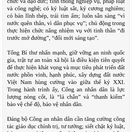
chức và đạo đức; tinh thông nghiệp vụ, pháp luật
và công nghệ; có kỷ luật sắt, kỷ cương nghiêm;
có bản lĩnh thép, trái tim ấm; luôn sẵn sàng “vì
nước quên thân, vì dân phục vụ”; chủ động trong
thực hiện chức năng nhiệm vụ với tinh thần “đi
trước mở đường”, “đổi mới sáng tạo”.
Tổng Bí thư nhấn mạnh, giữ vững an ninh quốc
gia, trật tự an toàn xã hội là điều kiện tiên quyết
để thực hiện khát vọng và mục tiêu phát triển đất
nước phồn vinh, hạnh phúc, xây dựng đất nước
Việt Nam hùng cường vào giữa thế kỷ XXI.
Trong hành trình ấy, Công an nhân dân là lực
lượng nòng cốt, là “lá chắn” và “thanh kiếm”
bảo vệ chế độ, bảo vệ nhân dân.
Đảng bộ Công an nhân dân cần tăng cường công
tác giáo dục chính trị, tư tưởng; siết chặt kỷ luật,