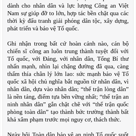
dành cho nhân dân và lực lượng Công an Việt
Nam sự giúp đỡ to lớn, hợp tác bền chặt qua các
thời kỳ đấu tranh giải phóng dân tộc, xây dựng,
phát triển và bảo vệ Tổ quốc.
Ghi nhận trong bất cứ hoàn cảnh nào, cán bộ
chiến sĩ công an luôn trung thành tuyệt đối với
Tổ quốc, với Đảng, với nhân dân, Tổng Bí thư
nhấn mạnh, nhìn lại chặng đường đã qua, càng
thấm thía chân lý lớn lao: sức mạnh bảo vệ Tổ
quốc xã hội chủ nghĩa bắt nguồn từ nhân dân, vì
nhân dân, dựa vào nhân dân; “thế trận lòng dân”
là nền tảng, điểm tựa bền vững nhất; “thế trận an
ninh nhân dân” gắn chặt chẽ với “thế trận quốc
phòng toàn dân” tạo thành bức trường thành bất
khả xâm phạm trước mọi nguy cơ, thách thức.
Ngày hội Toàn dân bảo vệ an ninh Tổ quốc suốt