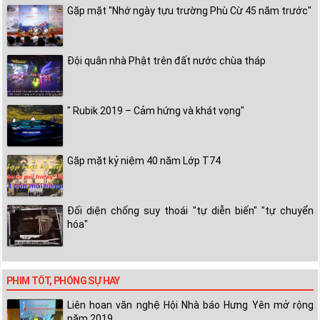
Gặp mặt "Nhớ ngày tựu trường Phù Cừ 45 năm trước"
Đội quân nhà Phật trên đất nước chùa tháp
" Rubik 2019 – Cảm hứng và khát vọng"
Gặp mặt kỷ niệm 40 năm Lớp T74
Đối diện chống suy thoái "tự diễn biến" "tự chuyển
hóa"
PHIM TỐT, PHÓNG SỰ HAY
Liên hoan văn nghệ Hội Nhà báo Hưng Yên mở rộng
năm 2019