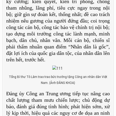
kỷ cương; kiên quyết, kiên trì phòng, chống
tham nhũng, lãng phí, tiêu cực ngay trong nội
bộ; giữ gìn sự đoàn kết, thống nhất; đề cao trách
nhiệm nêu gương của người đứng đầu; coi trọng
công tác cán bộ, công tác bảo vệ chính trị nội bộ;
tạo dựng môi trường công tác lành mạnh, minh
bạch, dân chủ, nhân văn. Mỗi cán bộ, chiến sĩ
phải thấm nhuần quan điểm “Nhân dân là gốc”,
đặt lợi ích của quốc gia dân tộc, của nhân dân lên
trên hết, trước hết.
Tổng Bí thư Tô Lâm trao trao bức trướng tặng Công an nhân dân Việt
Nam. (Ảnh ĐĂNG KHOA)
Đảng ủy Công an Trung ương tiếp tục nâng cao
chất lượng tham mưu chiến lược; chủ động dự
báo, đánh giá đúng tình hình; phát hiện sớm, xử
lý kịp thời, hiệu quả các nguy cơ đe dọa an ninh