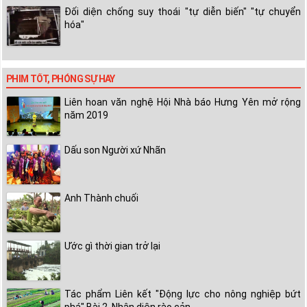
Đối diện chống suy thoái "tự diễn biến" "tự chuyển
hóa"
PHIM TỐT, PHÓNG SỰ HAY
Liên hoan văn nghệ Hội Nhà báo Hưng Yên mở rộng
năm 2019
Dấu son Người xứ Nhãn
Anh Thành chuối
Ước gì thời gian trở lại
Tác phẩm Liên kết "Động lực cho nông nghiệp bứt