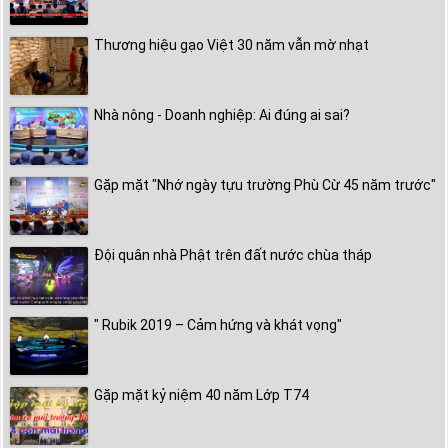
Thương hiệu gạo Việt 30 năm vẫn mờ nhạt
Nhà nông - Doanh nghiệp: Ai đúng ai sai?
Gặp mặt "Nhớ ngày tựu trường Phù Cừ 45 năm trước"
Đội quân nhà Phật trên đất nước chùa tháp
" Rubik 2019 – Cảm hứng và khát vọng"
Gặp mặt kỷ niệm 40 năm Lớp T74