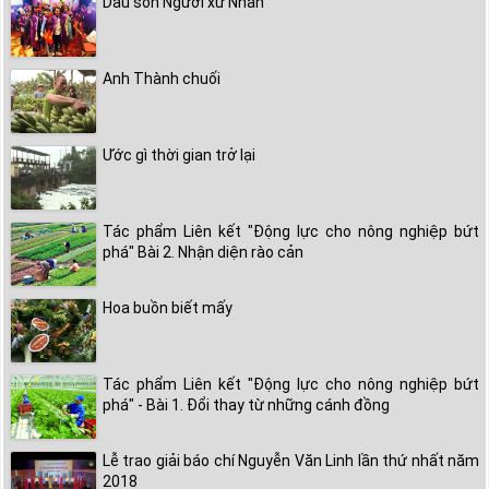
Dấu son Người xứ Nhãn
Anh Thành chuối
Ước gì thời gian trở lại
Tác phẩm Liên kết "Động lực cho nông nghiệp bứt
phá" Bài 2. Nhận diện rào cản
Hoa buồn biết mấy
Tác phẩm Liên kết "Động lực cho nông nghiệp bứt
phá" - Bài 1. Đổi thay từ những cánh đồng
Lễ trao giải báo chí Nguyễn Văn Linh lần thứ nhất năm
2018