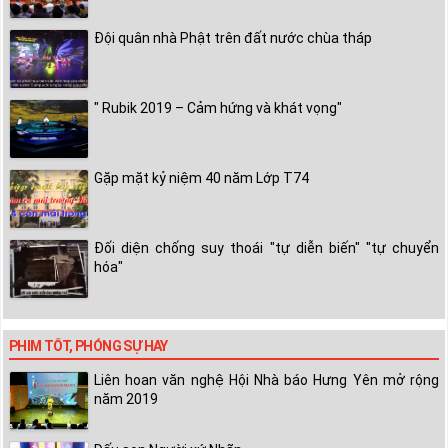
Đội quân nhà Phật trên đất nước chùa tháp
" Rubik 2019 – Cảm hứng và khát vọng"
Gặp mặt kỷ niệm 40 năm Lớp T74
Đối diện chống suy thoái "tự diễn biến" "tự chuyển
hóa"
PHIM TỐT, PHÓNG SỰ HAY
Liên hoan văn nghệ Hội Nhà báo Hưng Yên mở rộng
năm 2019