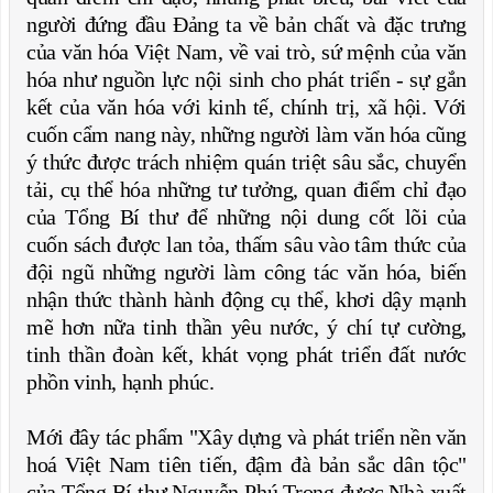
người đứng đầu Đảng ta về bản chất và đặc trưng
của văn hóa Việt Nam, về vai trò, sứ mệnh của văn
hóa như nguồn lực nội sinh cho phát triển - sự gắn
kết của văn hóa với kinh tế, chính trị, xã hội. Với
cuốn cẩm nang này, những người làm văn hóa cũng
ý thức được trách nhiệm quán triệt sâu sắc, chuyển
tải, cụ thể hóa những tư tưởng, quan điểm chỉ đạo
của Tổng Bí thư để những nội dung cốt lõi của
cuốn sách được lan tỏa, thấm sâu vào tâm thức của
đội ngũ những người làm công tác văn hóa, biến
nhận thức thành hành động cụ thể, khơi dậy mạnh
mẽ hơn nữa tinh thần yêu nước, ý chí tự cường,
tinh thần đoàn kết, khát vọng phát triển đất nước
phồn vinh, hạnh phúc.
Mới đây tác phẩm "Xây dựng và phát triển nền văn
hoá Việt Nam tiên tiến, đậm đà bản sắc dân tộc"
của Tổng Bí thư Nguyễn Phú Trọng được Nhà xuất