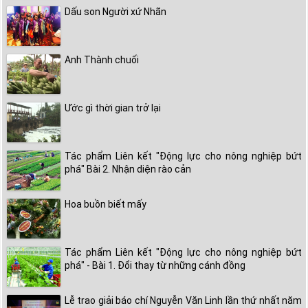
Dấu son Người xứ Nhãn
Anh Thành chuối
Ước gì thời gian trở lại
Tác phẩm Liên kết "Động lực cho nông nghiệp bứt
phá" Bài 2. Nhận diện rào cản
Hoa buồn biết mấy
Tác phẩm Liên kết "Động lực cho nông nghiệp bứt
phá" - Bài 1. Đổi thay từ những cánh đồng
Lễ trao giải báo chí Nguyễn Văn Linh lần thứ nhất năm