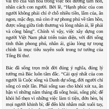
vai trò của văn hóa trong việc bồi dưỡng tâm hồn,
nhân cách con người. Bởi lẽ, “Hạnh phúc của con
người không phải chỉ ở chỗ nhiều tiền, lắm của, ăn
ngon, mặc đẹp, mà còn ở sự phong phú về tâm hồn,
được sống giữa tình thương và lòng nhân ái, lẽ phải
và công bằng”. Chính vì vậy, việc xây dựng con
người Việt Nam phát triển toàn diện, với đời sống
tinh thần phong phú, nhân ái, giàu lòng tự trọng
chính là mục tiêu xuyên suốt trong tư tưởng của
Tổng Bí thư.
Bác đã sống trọn một đời đúng ý nghĩa, đúng lý
tưởng mà Bác luôn tâm đắc. “Cái quý nhất của con
người là Cuộc sống và Danh dự sống, đời người chỉ
sống có một lần. Phải sống sao cho khỏi xót xa, ân
hận vì những năm tháng đã sống hoài, sống phí; để
khỏi hổ thẹn vì những việc làm ti tiện, đớn hèn, bị
mọi người khinh bỉ; để đến khi nhắm mắt xuôi tay,