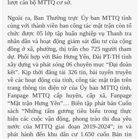
lượt cán bộ MTTQ cơ sở.
Ngoài ra, Ban Thường trực Ủy ban MTTQ tỉnh
cùng với thành viên ban công tác mặt trận còn tổ
chức được 05 lớp tập huấn nghiệp vụ Thanh tra
nhân dân và hoạt động giám sát đầu tư của cộng
đồng ở xã, phường, thị trấn cho 725 người tham
dự. Phối hợp với Báo Hưng Yên, Đài PT-TH tỉnh
xây dựng và phát sóng 06 chuyên mục “Đại đoàn
kết”. Kịp thời đăng tải 326 tin, bài tuyên truyền
về các hoạt động của tỉnh, công tác mặt trận trên
trang thông tin điện tử của Ủy ban MTTQ tỉnh,
Fanpage MTTQ cấp huyện, cấp xã, Fanpage
“Mặt trận Hưng Yên”… Biên tập phát bản Cuốn
sách “Những tấm gương tiêu biểu trong thực
hiện các cuộc vận động, phong trào thi đua yêu
nước của MTTQ giai đoạn 2019-2024”; in và
phát hành đến khu dân cư 1.650 cuốn Bản tin