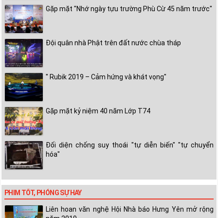
Gặp mặt "Nhớ ngày tựu trường Phù Cừ 45 năm trước"
Đội quân nhà Phật trên đất nước chùa tháp
" Rubik 2019 – Cảm hứng và khát vọng"
Gặp mặt kỷ niệm 40 năm Lớp T74
Đối diện chống suy thoái "tự diễn biến" "tự chuyển
hóa"
PHIM TỐT, PHÓNG SỰ HAY
Liên hoan văn nghệ Hội Nhà báo Hưng Yên mở rộng