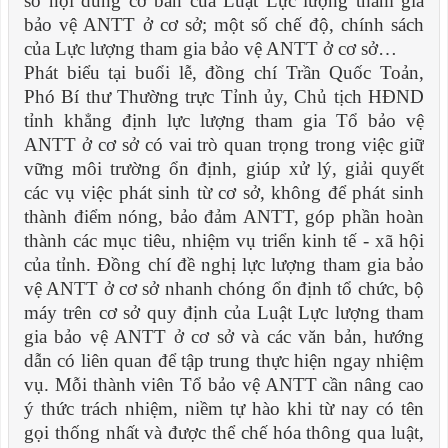
số nội dung cơ bản của Luật Lực lượng tham gia
bảo vệ ANTT ở cơ sở; một số chế độ, chính sách
của Lực lượng tham gia bảo vệ ANTT ở cơ sở…
Phát biểu tại buổi lễ, đồng chí Trần Quốc Toản,
Phó Bí thư Thường trực Tỉnh ủy, Chủ tịch HĐND
tỉnh khẳng định lực lượng tham gia Tổ bảo vệ
ANTT ở cơ sở có vai trò quan trọng trong việc giữ
vững môi trường ổn định, giúp xử lý, giải quyết
các vụ việc phát sinh từ cơ sở, không để phát sinh
thành điểm nóng, bảo đảm ANTT, góp phần hoàn
thành các mục tiêu, nhiệm vụ triển kinh tế - xã hội
của tỉnh. Đồng chí đề nghị lực lượng tham gia bảo
vệ ANTT ở cơ sở nhanh chóng ổn định tổ chức, bộ
máy trên cơ sở quy định của Luật Lực lượng tham
gia bảo vệ ANTT ở cơ sở và các văn bản, hướng
dẫn có liên quan để tập trung thực hiện ngay nhiệm
vụ. Mỗi thành viên Tổ bảo vệ ANTT cần nâng cao
ý thức trách nhiệm, niềm tự hào khi từ nay có tên
gọi thống nhất và được thể chế hóa thông qua luật,