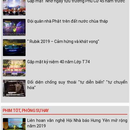
Gặp mặt "Nhớ ngày tựu trường Phù Cừ 45 năm trước"
Đội quân nhà Phật trên đất nước chùa tháp
" Rubik 2019 – Cảm hứng và khát vọng"
Gặp mặt kỷ niệm 40 năm Lớp T74
Đối diện chống suy thoái "tự diễn biến" "tự chuyển
hóa"
PHIM TỐT, PHÓNG SỰ HAY
Liên hoan văn nghệ Hội Nhà báo Hưng Yên mở rộng
năm 2019