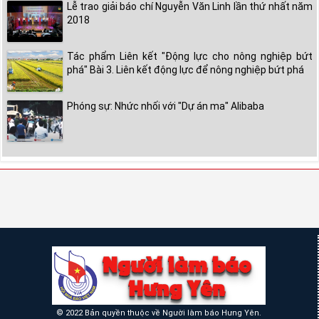
Lễ trao giải báo chí Nguyễn Văn Linh lần thứ nhất năm
2018
Tác phẩm Liên kết "Động lực cho nông nghiệp bứt
phá" Bài 3. Liên kết động lực để nông nghiệp bứt phá
Phóng sự: Nhức nhối với "Dự án ma" Alibaba
© 2022 Bản quyền thuộc về Người làm báo Hưng Yên.