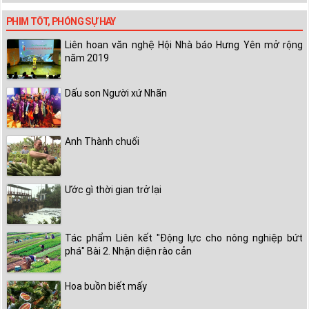
PHIM TỐT, PHÓNG SỰ HAY
Liên hoan văn nghệ Hội Nhà báo Hưng Yên mở rộng
năm 2019
Dấu son Người xứ Nhãn
Anh Thành chuối
Ước gì thời gian trở lại
Tác phẩm Liên kết "Động lực cho nông nghiệp bứt
phá" Bài 2. Nhận diện rào cản
Hoa buồn biết mấy