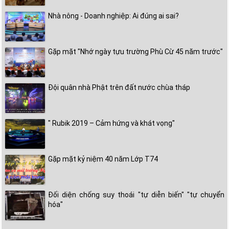
Nhà nông - Doanh nghiệp: Ai đúng ai sai?
Gặp mặt "Nhớ ngày tựu trường Phù Cừ 45 năm trước"
Đội quân nhà Phật trên đất nước chùa tháp
" Rubik 2019 – Cảm hứng và khát vọng"
Gặp mặt kỷ niệm 40 năm Lớp T74
Đối diện chống suy thoái "tự diễn biến" "tự chuyển
hóa"