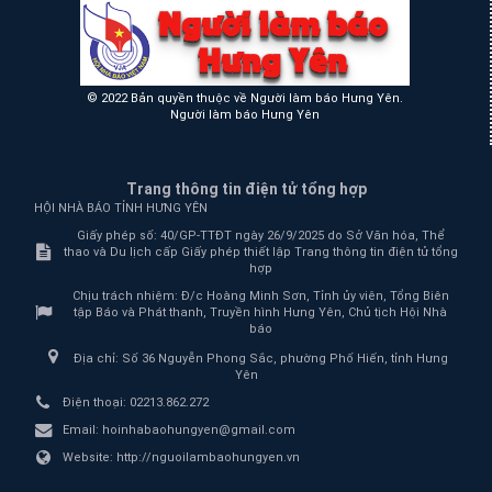
© 2022 Bản quyền thuộc về Người làm báo Hưng Yên.
Người làm báo Hưng Yên
Trang thông tin điện tử tổng hợp
HỘI NHÀ BÁO TỈNH HƯNG YÊN
Giấy phép số: 40/GP-TTĐT ngày 26/9/2025 do Sở Văn hóa, Thể
thao và Du lịch cấp Giấy phép thiết lập Trang thông tin điện tử tổng
hợp
Chịu trách nhiệm:
Đ/c Hoàng Minh Sơn, Tỉnh ủy viên, Tổng Biên
tập Báo và Phát thanh, Truyền hình Hưng Yên, Chủ tịch Hội Nhà
báo
Địa chỉ:
Số 36 Nguyễn Phong Sắc, phường Phố Hiến, tỉnh Hưng
Yên
Điện thoại:
02213.862.272
Email:
hoinhabaohungyen@gmail.com
Website:
http://nguoilambaohungyen.vn