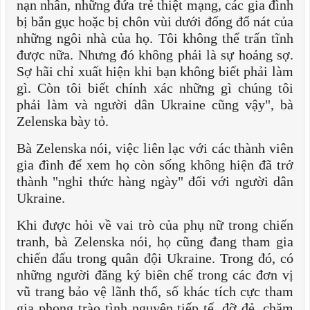
nạn nhân, những đứa trẻ thiệt mạng, các gia đình
bị bắn gục hoặc bị chôn vùi dưới đống đổ nát của
những ngôi nhà của họ. Tôi không thể trấn tĩnh
được nữa. Nhưng đó không phải là sự hoảng sợ.
Sợ hãi chỉ xuất hiện khi bạn không biết phải làm
gì. Còn tôi biết chính xác những gì chúng tôi
phải làm và người dân Ukraine cũng vậy", bà
Zelenska bày tỏ.
Bà Zelenska nói, việc liên lạc với các thành viên
gia đình để xem họ còn sống không hiện đã trở
thành "nghi thức hàng ngày" đối với người dân
Ukraine.
Khi được hỏi về vai trò của phụ nữ trong chiến
tranh, bà Zelenska nói, họ cũng đang tham gia
chiến đấu trong quân đội Ukraine. Trong đó, có
những người đăng ký biên chế trong các đơn vị
vũ trang bảo vệ lãnh thổ, số khác tích cực tham
gia phong trào tình nguyện tiếp tế, đỡ đẻ, chăm