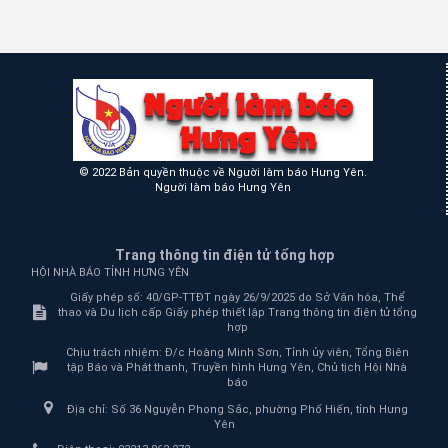
© 2022 Bản quyền thuộc về Người làm báo Hưng Yên.
Người làm báo Hưng Yên
Trang thông tin điện tử tổng hợp
HỘI NHÀ BÁO TỈNH HƯNG YÊN
Giấy phép số: 40/GP-TTĐT ngày 26/9/2025 do Sở Văn hóa, Thể
thao và Du lịch cấp Giấy phép thiết lập Trang thông tin điện tử tổng
hợp
Chịu trách nhiệm:
Đ/c Hoàng Minh Sơn, Tỉnh ủy viên, Tổng Biên
tập Báo và Phát thanh, Truyền hình Hưng Yên, Chủ tịch Hội Nhà
báo
Địa chỉ:
Số 36 Nguyễn Phong Sắc, phường Phố Hiến, tỉnh Hưng
Yên