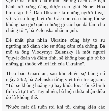
vậy ở đất nước của mình. Nhưng cách các bạn
hành xử xứng đáng được trao giải Nobel Hòa
bình tập thể. Dân Ukraine là những người tuyệt
vời và có lòng biết ơn. Các con của chúng tôi sẽ
không bao giờ quên những gì các bạn đã làm cho
chúng tôi”, bà Zelenska nhấn mạnh.
Đệ nhất phu nhân Ukraine cũng bày tỏ sự
ngưỡng mộ dành cho sự dũng cảm của chồng. Bà
mô tả ông Vlodymyr Zelensky là một người
"quyết đoán và điềm tĩnh, sẽ không bao giờ từ bỏ
những gì thuộc về lợi ích của Ukraine".
Theo báo Guardian, sau khi chiến sự bùng nổ
ngày 24/2, bà Zelenska từng viết trên Instagram:
"Tôi sẽ không hoảng sợ hay khóc lóc. Tôi sẽ bình
tĩnh và tự tin". Tuy nhiên, bà hiện thừa nhận điều
đó là không thể.
"Nước mắt đã tuôn rơi khi tôi chứng kiến các