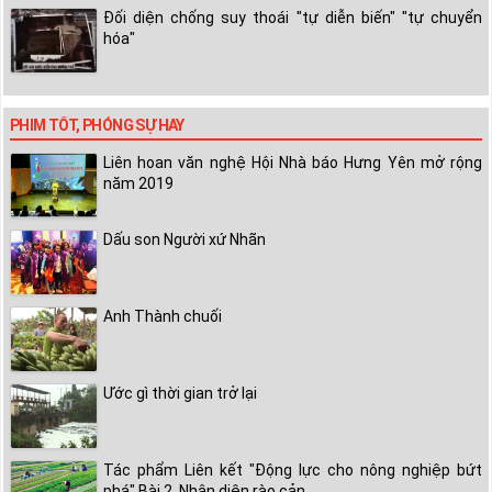
Đối diện chống suy thoái "tự diễn biến" "tự chuyển
hóa"
PHIM TỐT, PHÓNG SỰ HAY
Liên hoan văn nghệ Hội Nhà báo Hưng Yên mở rộng
năm 2019
Dấu son Người xứ Nhãn
Anh Thành chuối
Ước gì thời gian trở lại
Tác phẩm Liên kết "Động lực cho nông nghiệp bứt
phá" Bài 2. Nhận diện rào cản