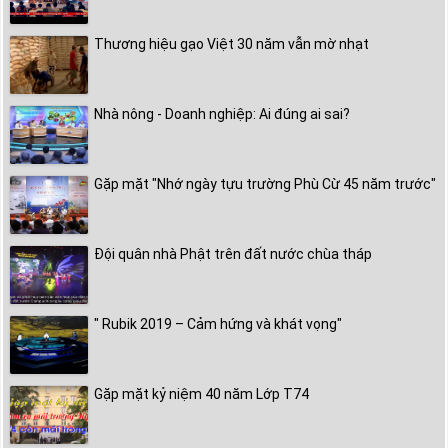
Thương hiệu gạo Việt 30 năm vẫn mờ nhạt
Nhà nông - Doanh nghiệp: Ai đúng ai sai?
Gặp mặt "Nhớ ngày tựu trường Phù Cừ 45 năm trước"
Đội quân nhà Phật trên đất nước chùa tháp
" Rubik 2019 – Cảm hứng và khát vọng"
Gặp mặt kỷ niệm 40 năm Lớp T74