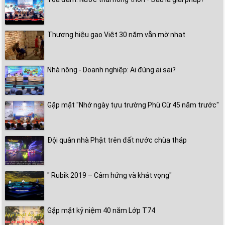
Thương hiệu gạo Việt 30 năm vẫn mờ nhạt
Nhà nông - Doanh nghiệp: Ai đúng ai sai?
Gặp mặt "Nhớ ngày tựu trường Phù Cừ 45 năm trước"
Đội quân nhà Phật trên đất nước chùa tháp
" Rubik 2019 – Cảm hứng và khát vọng"
Gặp mặt kỷ niệm 40 năm Lớp T74