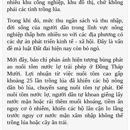
nhiều khu công nghiệp, khu đô thị, chứ không
phải các tỉnh trồng lúa.
Trong khi đó, mức thu ngân sách và thu nhập,
đời sống của người dân trong lĩnh vực nông
nghiệp thấp hơn nhiều so với các địa phương có
các dự án phát triển kinh tế - xã hội. Đây là vấn
đề mà luật Đất đai hiện nay còn bỏ ngỏ.
Mới đây, báo chí phản ánh hiện tượng bùng phát
ao nuôi tôm nước lợ trái phép ở Đồng Tháp
Mười. Lợi nhuận từ việc nuôi tôm cao gấp
khoảng 25 lần trồng lúa đã khiến các hộ nông
dân bỏ lúa, chuyển sang nuôi tôm tự phát. Để
nuôi tôm nước lợ, người dân tự khoan giếng lấy
nước mặn hoặc rải thêm muối khoáng, tiềm ẩn
nguy cơ ô nhiễm, khiến các hộ lân cận lo lắng
trước nguy cơ nước mặn xâm nhập không thể
trồng lúa hoặc cây ăn trái.