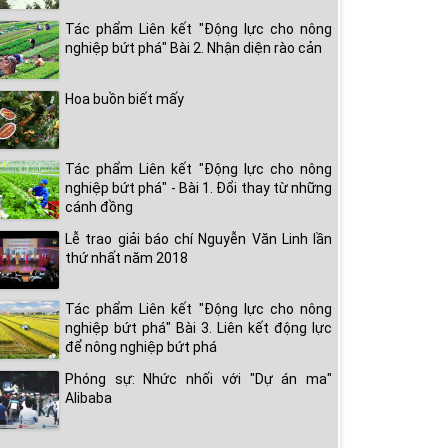
Tác phẩm Liên kết "Động lực cho nông
nghiệp bứt phá" Bài 2. Nhận diện rào cản
Hoa buồn biết mấy
Tác phẩm Liên kết "Động lực cho nông
nghiệp bứt phá" - Bài 1. Đổi thay từ những
cánh đồng
Lễ trao giải báo chí Nguyễn Văn Linh lần
thứ nhất năm 2018
Tác phẩm Liên kết "Động lực cho nông
nghiệp bứt phá" Bài 3. Liên kết động lực
để nông nghiệp bứt phá
Phóng sự: Nhức nhối với "Dự án ma"
Alibaba