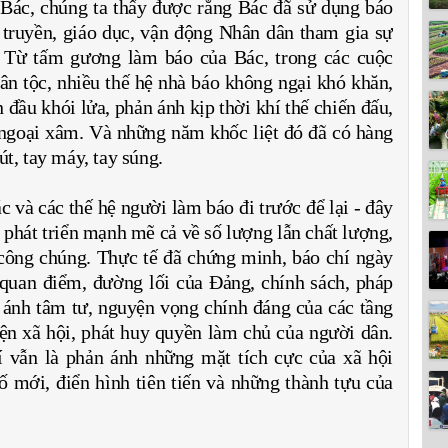
a Bác, chúng ta thấy được rằng Bác đã sử dụng báo
 truyền, giáo dục, vận động Nhân dân tham gia sự
. Từ tấm gương làm báo của Bác, trong các cuộc
dân tộc, nhiều thế hệ nhà báo không ngại khó khăn,
n đầu khói lửa, phản ánh kịp thời khí thế chiến đấu,
 ngoại xâm. Và những năm khốc liệt đó đã có hàng
út, tay máy, tay súng.
 và các thế hệ người làm báo đi trước để lại - đây
 phát triển mạnh mẽ cả về số lượng lẫn chất lượng,
 công chúng. Thực tế đã chứng minh, báo chí ngày
 quan điểm, đường lối của Đảng, chính sách, pháp
 ánh tâm tư, nguyện vọng chính đáng của các tầng
iện xã hội, phát huy quyền làm chủ của người dân.
í vẫn là phản ánh những mặt tích cực của xã hội
ố mới, điển hình tiên tiến và những thành tựu của