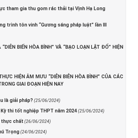
cực tham gia thu gom rác thải tại Vịnh Hạ Long
g trình tôn vinh “Gương sáng pháp luật” lần III
“DIỄN BIẾN HÒA BÌNH” VÀ “BẠO LOẠN LẬT ĐỔ” HIỆN
HỰC HIỆN ÂM MƯU “DIỄN BIỄN HÒA BÌNH” CỦA CÁC
RONG GIAI ĐOẠN HIỆN NAY
 là giải pháp?
(25/06/2024)
m Kỳ thi tốt nghiệp THPT năm 2024
(25/06/2024)
 thực chất
(26/06/2024)
hú Trọng
(24/06/2024)