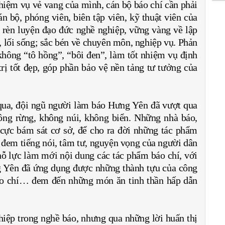
hiệm vụ vẻ vang của mình, cán bộ báo chí cần phải
 bộ, phóng viên, biên tập viên, kỹ thuật viên của
, rèn luyện đạo đức nghề nghiệp, vững vàng về lập
, lối sống; sắc bén về chuyên môn, nghiệp vụ. Phản
 không “tô hồng”, “bôi đen”, làm tốt nhiệm vụ định
rị tốt đẹp, góp phần bảo vệ nền tảng tư tưởng của
 qua, đội ngũ người làm báo Hưng Yên đã vượt qua
ông rừng, không núi, không biển. Những nhà báo,
 cực bám sát cơ sở, để cho ra đời những tác phẩm
 đem tiếng nói, tâm tư, nguyện vọng của người dân
nỗ lực làm mới nội dung các tác phẩm báo chí, với
ng Yên đã ứng dụng được những thành tựu của công
báo chí… đem đến những món ăn tinh thần hấp dẫn
hiệp trong nghề báo, nhưng qua những lời huấn thị