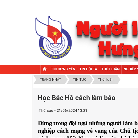
TIN HƯNG YÊN
TIN HỘI TA
THỜI LUẬN
NGHIỆP 
TRANG NHẤT
TIN TỨC
Thời luận
Học Bác Hồ cách làm báo
Thứ sáu - 21/06/2024 13:21
Đứng trong đội ngũ những người làm báo
nghiệp cách mạng vẻ vang của Chủ tị