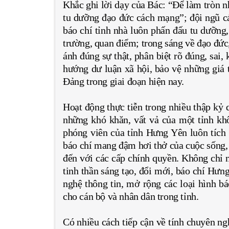
Khắc ghi lời dạy của Bác: “Để làm tròn n
tu dưỡng đạo đức cách mạng”; đội ngũ cán
báo chí tỉnh nhà luôn phấn đấu tu dưỡng
trường, quan điểm; trong sáng về đạo đức
ánh đúng sự thật, phân biệt rõ đúng, sai,
hướng dư luận xã hội, bảo vệ những giá t
Đảng trong giai đoạn hiện nay.
Hoạt động thực tiễn trong nhiều thập kỷ
những khó khăn, vất vả của một tỉnh kh
phóng viên của tỉnh Hưng Yên luôn tích
báo chí mang đậm hơi thở của cuộc sống,
đến với các cấp chính quyền. Không chỉ 
tinh thần sáng tạo, đổi mới, báo chí Hư
nghệ thông tin, mở rộng các loại hình 
cho cán bộ và nhân dân trong tỉnh.
Có nhiều cách tiếp cận về tính chuyên ng