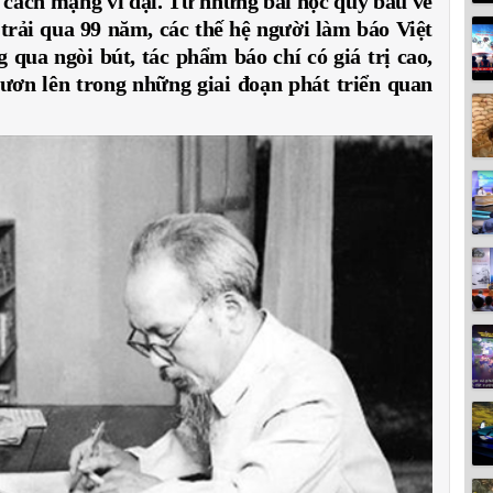
cách mạng vĩ đại. Từ những bài học quý báu về
rải qua 99 năm, các thế hệ người làm báo Việt
ua ngòi bút, tác phẩm báo chí có giá trị cao,
ươn lên trong những giai đoạn phát triển quan