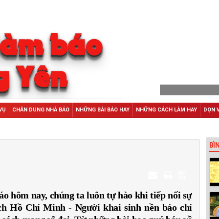
VỤ
CHÂN DUNG NHÀ BÁO
NHỮNG BÀI BÁO HAY
NHỮNG CÁCH LÀM HAY
DỌN 
BÌ
 hôm nay, chúng ta luôn tự hào khi tiếp nối sự
ch Hồ Chí Minh - Người khai sinh nền báo chí