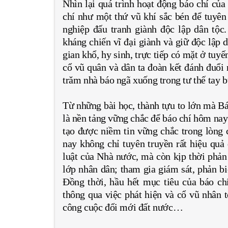
Nhìn lại quá trình hoạt động báo chí củ
chí như một thứ vũ khí sắc bén để tuyên
nghiệp đấu tranh giành độc lập dân tộc
kháng chiến vĩ đại giành và giữ độc lập 
gian khổ, hy sinh, trực tiếp có mặt ở tuyế
cổ vũ quân và dân ta đoàn kết đánh đuổi
trăm nhà báo ngã xuống trong tư thế tay b
Từ những bài học, thành tựu to lớn mà Bác
là nền tảng vững chắc để báo chí hôm nay
tạo được niềm tin vững chắc trong lòng
nay không chỉ tuyên truyền rất hiệu quả
luật của Nhà nước, mà còn kịp thời phản
lớp nhân dân; tham gia giám sát, phản b
Đồng thời, hầu hết mục tiêu của báo ch
thông qua việc phát hiện và cổ vũ nhân t
công cuộc đổi mới đất nước…