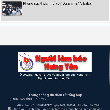
Phóng sự: Nhức nhối với "Dự án ma" Alibaba
© 2022 Bản quyền thuộc về Người làm báo Hưng Yên.
Người làm báo Hưng Yên
Trang thông tin điện tử tổng hợp
HỘI NHÀ BÁO TỈNH HƯNG YÊN
Giấy phép số: 40/GP-TTĐT ngày 26/9/2025 do Sở Văn hóa, Thể
thao và Du lịch cấp Giấy phép thiết lập Trang thông tin điện tử tổng