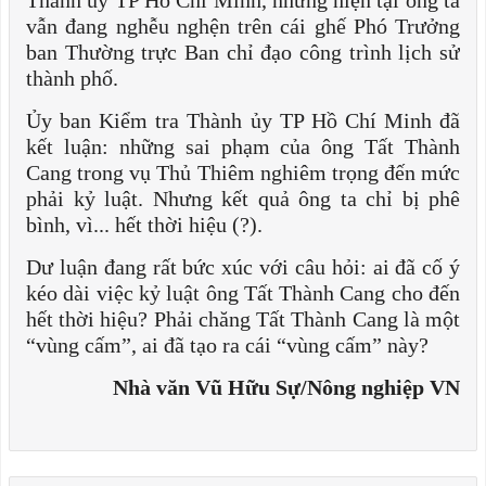
Thành ủy TP Hồ Chí Minh, nhưng hiện tại ông ta
vẫn đang nghễu nghện trên cái ghế Phó Trưởng
ban Thường trực Ban chỉ đạo công trình lịch sử
thành phố.
Ủy ban Kiểm tra Thành ủy TP Hồ Chí Minh đã
kết luận: những sai phạm của ông Tất Thành
Cang trong vụ Thủ Thiêm nghiêm trọng đến mức
phải kỷ luật. Nhưng kết quả ông ta chỉ bị phê
bình, vì... hết thời hiệu (?).
Dư luận đang rất bức xúc với câu hỏi: ai đã cố ý
kéo dài việc kỷ luật ông Tất Thành Cang cho đến
hết thời hiệu? Phải chăng Tất Thành Cang là một
“vùng cấm”, ai đã tạo ra cái “vùng cấm” này?
Nhà văn Vũ Hữu Sự/Nông nghiệp VN