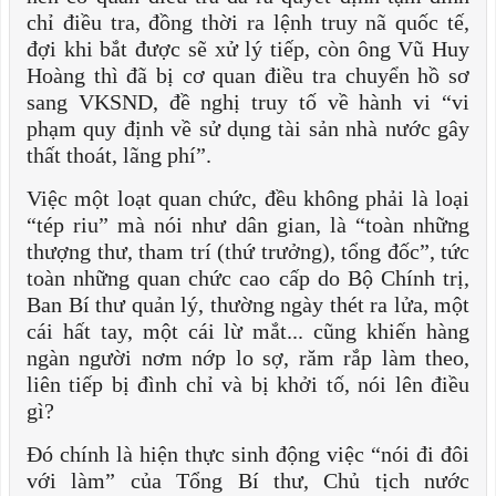
chỉ điều tra, đồng thời ra lệnh truy nã quốc tế,
đợi khi bắt được sẽ xử lý tiếp, còn ông Vũ Huy
Hoàng thì đã bị cơ quan điều tra chuyển hồ sơ
sang VKSND, đề nghị truy tố về hành vi “vi
phạm quy định về sử dụng tài sản nhà nước gây
thất thoát, lãng phí”.
Việc một loạt quan chức, đều không phải là loại
“tép riu” mà nói như dân gian, là “toàn những
thượng thư, tham trí (thứ trưởng), tổng đốc”, tức
toàn những quan chức cao cấp do Bộ Chính trị,
Ban Bí thư quản lý, thường ngày thét ra lửa, một
cái hất tay, một cái lừ mắt... cũng khiến hàng
ngàn người nơm nớp lo sợ, răm rắp làm theo,
liên tiếp bị đình chỉ và bị khởi tố, nói lên điều
gì?
Đó chính là hiện thực sinh động việc “nói đi đôi
với làm” của Tổng Bí thư, Chủ tịch nước