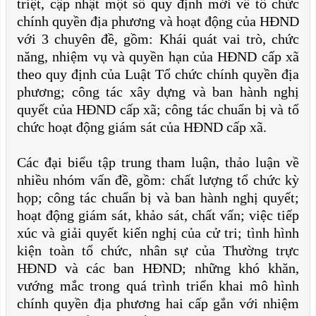
triệt, cập nhật một số quy định mới về tổ chức
chính quyền địa phương và hoạt động của HĐND
với 3 chuyên đề, gồm: Khái quát vai trò, chức
năng, nhiệm vụ và quyền hạn của HĐND cấp xã
theo quy định của Luật Tổ chức chính quyền địa
phương; công tác xây dựng và ban hành nghị
quyết của HĐND cấp xã; công tác chuẩn bị và tổ
chức hoạt động giám sát của HĐND cấp xã.
Các đại biểu tập trung tham luận, thảo luận về
nhiều nhóm vấn đề, gồm: chất lượng tổ chức kỳ
họp; công tác chuẩn bị và ban hành nghị quyết;
hoạt động giám sát, khảo sát, chất vấn; việc tiếp
xúc và giải quyết kiến nghị của cử tri; tình hình
kiện toàn tổ chức, nhân sự của Thường trực
HĐND và các ban HĐND; những khó khăn,
vướng mắc trong quá trình triển khai mô hình
chính quyền địa phương hai cấp gắn với nhiệm