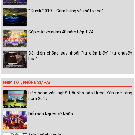
" Rubik 2019 – Cảm hứng và khát vọng"
Gặp mặt kỷ niệm 40 năm Lớp T74
Đối diện chống suy thoái "tự diễn biến" "tự chuyển
hóa"
PHIM TỐT, PHÓNG SỰ HAY
Liên hoan văn nghệ Hội Nhà báo Hưng Yên mở rộng
năm 2019
Dấu son Người xứ Nhãn
Anh Thành chuối