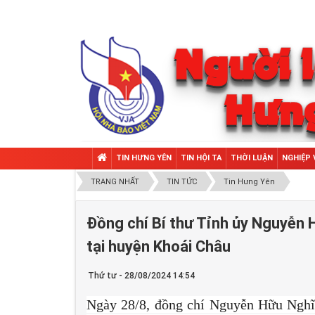
TIN HƯNG YÊN
TIN HỘI TA
THỜI LUẬN
NGHIỆP 
TRANG NHẤT
TIN TỨC
Tin Hưng Yên
Đồng chí Bí thư Tỉnh ủy Nguyễn 
tại huyện Khoái Châu
Thứ tư - 28/08/2024 14:54
Ngày 28/8, đồng chí Nguyễn Hữu Nghĩ