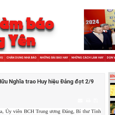
VỤ
CHÂN DUNG NHÀ BÁO
NHỮNG BÀI BÁO HAY
NHỮNG CÁCH LÀM HAY
DỌN 
BÌ
Hữu Nghĩa trao Huy hiệu Đảng đợt 2/9
a, Ủy viên BCH Trung ương Đảng, Bí thư Tỉnh