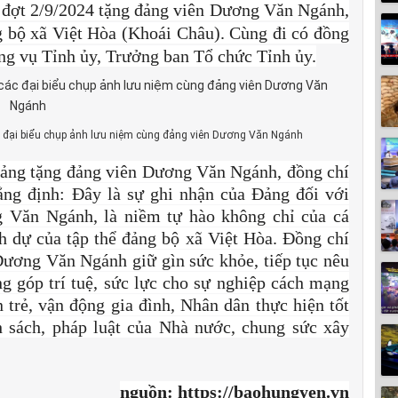
 đợt 2/9/2024 tặng đảng viên Dương Văn Ngánh,
g bộ xã Việt Hòa (Khoái Châu). Cùng đi có đồng
g vụ Tỉnh ủy, Trưởng ban Tổ chức Tỉnh ủy.
c đại biểu chụp ảnh lưu niệm cùng đảng viên Dương Văn Ngánh
Đảng tặng đảng viên Dương Văn Ngánh, đồng chí
ng định: Đây là sự ghi nhận của Đảng đối với
 Văn Ngánh, là niềm tự hào không chỉ của cá
h dự của tập thể đảng bộ xã Việt Hòa. Đồng chí
ương Văn Ngánh giữ gìn sức khỏe, tiếp tục nêu
g góp trí tuệ, sức lực cho sự nghiệp cách mạng
trẻ, vận động gia đình, Nhân dân thực hiện tốt
h sách, pháp luật của Nhà nước, chung sức xây
nguồn: https://baohungyen.vn