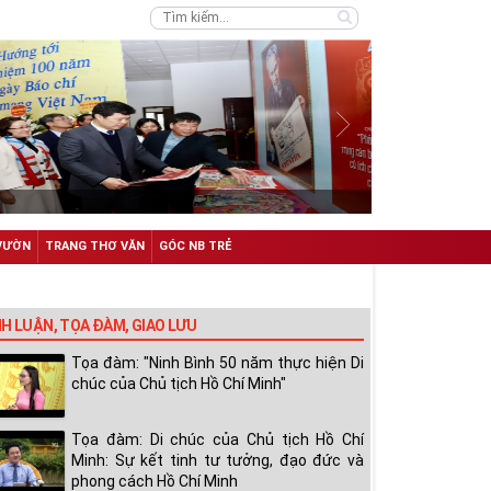
VƯỜN
TRANG THƠ VĂN
GÓC NB TRẺ
NH LUẬN, TỌA ĐÀM, GIAO LƯU
Tọa đàm: "Ninh Bình 50 năm thực hiện Di
chúc của Chủ tịch Hồ Chí Minh"
Tọa đàm: Di chúc của Chủ tịch Hồ Chí
Minh: Sự kết tinh tư tưởng, đạo đức và
phong cách Hồ Chí Minh