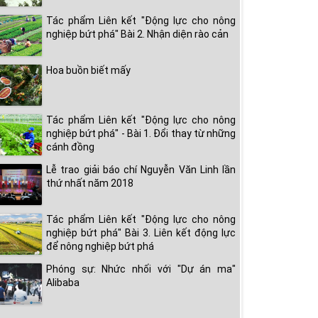
Tác phẩm Liên kết "Động lực cho nông
nghiệp bứt phá" Bài 2. Nhận diện rào cản
Hoa buồn biết mấy
Tác phẩm Liên kết "Động lực cho nông
nghiệp bứt phá" - Bài 1. Đổi thay từ những
cánh đồng
Lễ trao giải báo chí Nguyễn Văn Linh lần
thứ nhất năm 2018
Tác phẩm Liên kết "Động lực cho nông
nghiệp bứt phá" Bài 3. Liên kết động lực
để nông nghiệp bứt phá
Phóng sự: Nhức nhối với "Dự án ma"
Alibaba