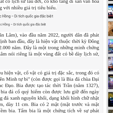
t có lịch sử lâu đời, có kho tàng di sản văn hóa
 với nhiều giá trị tiêu biểu.
c Hồng – Di tích quốc gia đặc biệt
ăn Lâm), vào đầu năm 2022, người dân đã phát
định ban đầu, đây là hiện vật thuộc thời kỳ Đông
 2.000 năm. Đây là một trong những minh chứng
m nói riêng là một vùng đất có bề dày lịch sử,
hiện vật, cổ vật có giá trị đặc sắc, trong đó có
iên Minh tự bi" (còn được gọi là Bia đá chùa Đại
c Đạo. Bia được tạo tác thời Trần (năm 1327),
 bia đá cổ quý hiếm còn được lưu giữ đến ngày
ng đá xanh nguyên khối, dạng khối hình chữ nhật
m, dày 11 cm. Bia có 2 mặt (mặt trước và mặt
iềm bia. Tấm bia là một chứng tích về sự phát