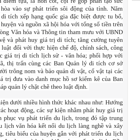
nh điểm tựa, là hồn cốt, cội rễ góp phần tạo sức
hòa vào sự phát triển sôi động của tỉnh. Năm
 di tích xếp hạng quốc gia đặc biệt được tu bổ,
uyện và nguồn xã hội hóa với tổng số tiền trên
Phòng Văn hóa và Thông tin tham mưu với UBND
ệ và phát huy giá trị di tích; tăng cường tuyên
 luật đối với thực hiện chế độ, chính sách, công
c giá trị di tích lịch sử - văn hóa; phối hợp với
, thị trấn cùng các Ban Quản lý di tích cơ sở
ười trông nom và bảo quản di vật, cổ vật tại các
 giá trị đưa vào danh mục hồ sơ kiểm kê của Ban
háp quản lý chặt chẽ theo luật định.
c hiện dưới nhiều hình thức khác nhau như: Hướng
các hoạt động, các sự kiện nhằm phát huy giá trị
ch phục vụ phát triển du lịch, trong đó tập trung
du lịch văn hóa kết nối du lịch làng nghề và xây
, tiêu biểu của huyện gắn với phát triển du lịch