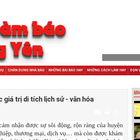
VỤ
CHÂN DUNG NHÀ BÁO
NHỮNG BÀI BÁO HAY
NHỮNG CÁCH LÀM HAY
DỌN 
BÌ
iá trị di tích lịch sử - văn hóa
cảm nhận được sự sôi động, rộn ràng của huyện
 nghiệp, thương mại, dịch vụ… mà còn được khám