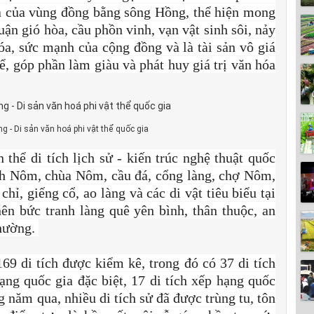
óa của vùng đồng bằng sông Hồng, thể hiện mong
ận gió hòa, cầu phồn vinh, vạn vật sinh sôi, nảy
hóa, sức mạnh của cộng đồng và là tài sản vô giá
hể, góp phần làm giàu và phát huy giá trị văn hóa
g - Di sản văn hoá phi vật thể quốc gia
hể di tích lịch sử - kiến trúc nghệ thuật quốc
h Nôm, chùa Nôm, cầu đá, cổng làng, chợ Nôm,
hỉ, giếng cổ, ao làng và các di vật tiêu biểu tại
ên bức tranh làng quê yên bình, thân thuộc, an
thường.
69 di tích được kiểm kê, trong đó có 37 di tích
ạng quốc gia đặc biệt, 17 di tích xếp hạng quốc
g năm qua, nhiều di tích sử đã được trùng tu, tôn