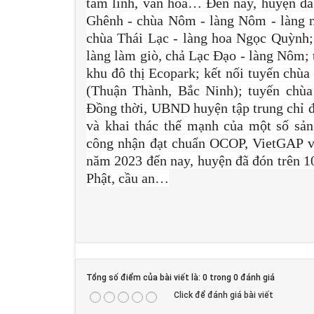
tâm linh, văn hóa… Đến nay, huyện đã 
Ghênh - chùa Nôm - làng Nôm - làng 
chùa Thái Lạc - làng hoa Ngọc Quỳnh
làng làm giò, chả Lạc Đạo - làng Nôm;
khu đô thị Ecopark; kết nối tuyến ch
(Thuận Thành, Bắc Ninh); tuyến chù
Đồng thời, UBND huyện tập trung chỉ đ
và khai thác thế mạnh của một số sả
công nhận đạt chuẩn OCOP, VietGAP và
năm 2023 đến nay, huyện đã đón trên 10
Phật, cầu an…
Tổng số điểm của bài viết là: 0 trong 0 đánh giá
Click để đánh giá bài viết