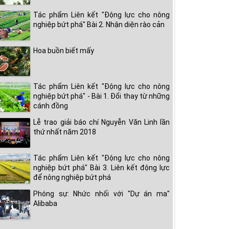
Tác phẩm Liên kết "Động lực cho nông
nghiệp bứt phá" Bài 2. Nhận diện rào cản
Hoa buồn biết mấy
Tác phẩm Liên kết "Động lực cho nông
nghiệp bứt phá" - Bài 1. Đổi thay từ những
cánh đồng
Lễ trao giải báo chí Nguyễn Văn Linh lần
thứ nhất năm 2018
Tác phẩm Liên kết "Động lực cho nông
nghiệp bứt phá" Bài 3. Liên kết động lực
để nông nghiệp bứt phá
Phóng sự: Nhức nhối với "Dự án ma"
Alibaba