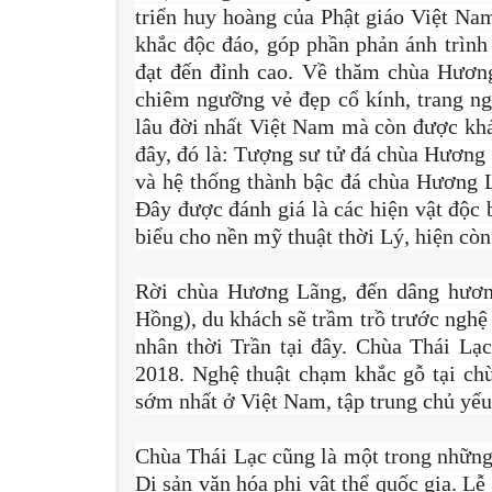
triển huy hoàng của Phật giáo Việt Nam
khắc độc đáo, góp phần phản ánh trình 
đạt đến đỉnh cao. Về thăm chùa Hươn
chiêm ngưỡng vẻ đẹp cổ kính, trang ng
lâu đời nhất Việt Nam mà còn được khá
đây, đó là: Tượng sư tử đá chùa Hương 
và hệ thống thành bậc đá chùa Hương Lã
Đây được đánh giá là các hiện vật độc b
biểu cho nền mỹ thuật thời Lý, hiện cò
Rời chùa Hương Lãng, đến dâng hương
Hồng), du khách sẽ trầm trồ trước nghệ 
nhân thời Trần tại đây. Chùa Thái Lạ
2018. Nghệ thuật chạm khắc gỗ tại ch
sớm nhất ở Việt Nam, tập trung chủ yếu
Chùa Thái Lạc cũng là một trong những
Di sản văn hóa phi vật thể quốc gia. Lễ