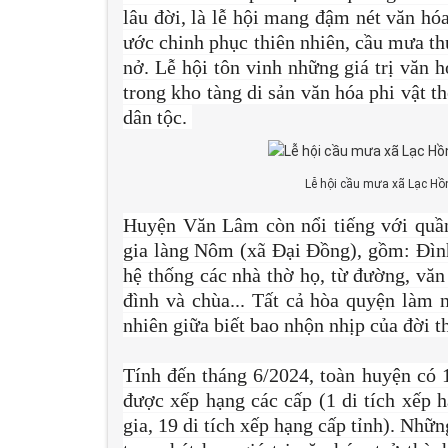
lâu đời, là lễ hội mang đậm nét văn h
ước chinh phục thiên nhiên, cầu mưa thu
nở. Lễ hội tôn vinh những giá trị văn 
trong kho tàng di sản văn hóa phi vật t
dân tộc.
Lễ hội cầu mưa xã Lạc Hồn
Huyện Văn Lâm còn nổi tiếng với quần t
gia làng Nôm (xã Đại Đồng), gồm: Đìn
hệ thống các nhà thờ họ, từ đường, văn c
đình và chùa... Tất cả hòa quyện làm n
nhiên giữa biết bao nhộn nhịp của đời 
Tính đến tháng 6/2024, toàn huyện có 1
được xếp hạng các cấp (1 di tích xếp h
gia, 19 di tích xếp hạng cấp tỉnh). Nhữn