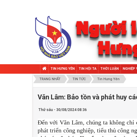
TIN HƯNG YÊN
TIN HỘI TA
THỜI LUẬN
NGHIỆP 
TRANG NHẤT
TIN TỨC
Tin Hưng Yên
Văn Lâm: Bảo tồn và phát huy các g
Thứ sáu - 30/08/2024 08:36
Đến với Văn Lâm, chúng ta không chỉ 
phát triển công nghiệp, tiểu thủ công