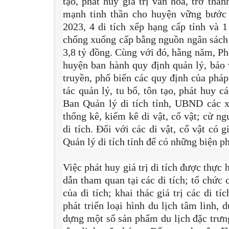
tạo, phát huy giá trị văn hóa, trở thà
mạnh tinh thần cho huyện vững bước 
2023, 4 di tích xếp hạng cấp tỉnh và 1
chống xuống cấp bằng nguồn ngân sách h
3,8 tỷ đồng. Cùng với đó, hằng năm, 
huyện ban hành quy định quản lý, bảo v
truyền, phổ biến các quy định của pháp
tác quản lý, tu bổ, tôn tạo, phát huy cá
Ban Quản lý di tích tỉnh, UBND các xã
thống kê, kiểm kê di vật, cổ vật; cử ng
di tích. Đối với các di vật, cổ vật có
Quản lý di tích tỉnh để có những biện p
Việc phát huy giá trị di tích được thự
dẫn tham quan tại các di tích; tổ chức 
của di tích; khai thác giá trị các di tí
phát triển loại hình du lịch tâm linh, 
dựng một số sản phẩm du lịch đặc trưng