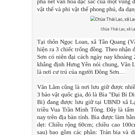
phá nét văn hóa đặc sắc của một vùng đấ
vật thể và phi vật thể phong phú, đa dạng
Chùa Thái Lạc, xã Lạ
Tại thôn Ngọc Loan, xã Tân Quang (V
hiện ra 3 chiếc trống đồng. Theo nhận 
Sơn có niên đại cách ngày nay khoảng
khẳng định Hưng Yên nói chung, Văn Lâ
là nơi cư trú của người Đông Sơn…
Văn Lâm cũng là nơi lưu giữ được nhiều 
3 bảo vật quốc gia, đó là Bia "Đại Bi D
Bi) đang được lưu giữ tại UBND xã Lạ
triều Vua Trần Minh Tông. Đây là tấm
nay trên địa bàn tỉnh. Bia được làm bằ
dẹt: Chiều rộng 60cm; chiều cao 100c
sau) bao gồm các phần: Trán bia và d