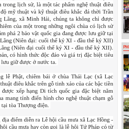
 trong lịch sử, là một tác phẩm nghệ thuật điêu
độ mỹ thuật và kỹ thuật điêu khắc đá thời Trần
g Lãng, xã Minh Hải, chúng ta không chỉ được
hiêm của một trong những ngôi chùa có lịch sử
m phá 2 bảo vật quốc gia đang được lưu giữ tại
Lãng (Niên đại: cuối thế kỷ XI - đầu thế kỷ XII)
ng (Niên đại cuối thế kỷ XI - đầu thế kỷ XII).
PH
ản, có hình thức độc đáo và giá trị đặc biệt tiêu
n lưu giữ được ở nước ta.
 lễ Phật, chiêm bái ở chùa Thái Lạc (xã Lạc
thuật điêu khắc trên gỗ tinh xảo của các bậc tiền
c được xếp hạng Di tích quốc gia đặc biệt năm
ùa mang tính điển hình cho nghệ thuật chạm gỗ
 tại tòa Thượng điện.
 địa điểm diễn ra Lễ hội cầu mưa xã Lạc Hồng -
 hội cầu mưa hay còn gọi là lễ hội Tứ Pháp có từ