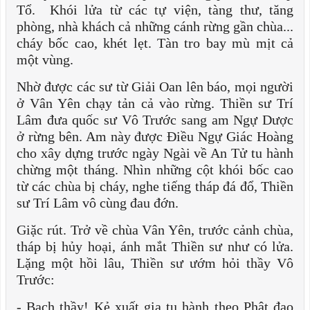
Tổ. Khói lửa từ các tự viện, tàng thư, tăng
phòng, nhà khách cả những cánh rừng gần chùa...
cháy bốc cao, khét lẹt. Tàn tro bay mù mịt cả
một vùng.
Nhờ được các sư từ Giải Oan lên báo, mọi người
ở Vân Yên chạy tản cả vào rừng. Thiền sư Trí
Lâm đưa quốc sư Vô Trước sang am Ngự Dược
ở rừng bên. Am này được Điều Ngự Giác Hoàng
cho xây dựng trước ngày Ngài về An Tử tu hành
chừng một tháng. Nhìn những cột khói bốc cao
từ các chùa bị cháy, nghe tiếng tháp đá đổ, Thiền
sư Trí Lâm vô cùng đau đớn.
Giặc rút. Trở về chùa Vân Yên, trước cảnh chùa,
tháp bị hủy hoại, ánh mắt Thiền sư như có lửa.
Lặng một hồi lâu, Thiền sư ướm hỏi thầy Vô
Trước:
- Bạch thầy! Kẻ xuất gia tu hành theo Phật đạo