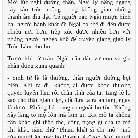
Mỗi lúc nghỉ dưỡng chân, Ngài lại nâng ngang
cây sáo trúc buông trong không gian những
thanh âm dìu dặt. Có người bảo Ngài mượn hình
hài người hành khất để Ngài có thể đi đến được
nhiều nơi hơn, tiếp xúc được nhiều hơn với
những người nghèo khổ để truyền giảng giáo lý
Trúc Lâm cho họ.
Trước khi từ trần, Ngài căn dặn vợ con và gia
nhân đứng xung quanh:
- Sinh tử là lẽ thường, thân người dường bọt
biển. Khi ta đi, không ai được khóc thương
quyến luyến làm rối chân tính của ta. Tang lễ lo
sao cho thật giản tiện, cốt đưa ta ra an táng ngay
là được. Không báo tang ra ngoài họ tộc. Không
xây lăng to mộ lớn mà làm gì. Bia mộ ta không
cần khắc ghi thân thế, công trạng gì của ta mà
chỉ khắc năm chữ “Phạm khất sĩ chi mộ” (mộ
của người ăn may họ Phạm) là được. Mọi người