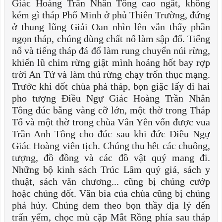
Giác Hoàng Trần Nhân Tông cao ngất, không
kém gì tháp Phổ Minh ở phủ Thiên Trường, đứng
ở thung lũng Giải Oan nhìn lên vẫn thấy phần
ngọn tháp, chúng dùng chất nổ làm sập đổ. Tiếng
nổ và tiếng tháp đá đổ làm rung chuyển núi rừng,
khiến lũ chim rừng giật mình hoảng hốt bay rợp
trời An Tử và làm thú rừng chạy trốn thục mạng.
Trước khi đốt chùa phá tháp, bọn giặc lấy đi hai
pho tượng Điều Ngự Giác Hoàng Trần Nhân
Tông đúc bằng vàng cỡ lớn, một thờ trong Tháp
Tổ và một thờ trong chùa Vân Yên vốn được vua
Trần Anh Tông cho đúc sau khi đức Điều Ngự
Giác Hoàng viên tịch. Chúng thu hết các chuông,
tượng, đồ đồng và các đồ vật quý mang đi.
Những bộ kinh sách Trúc Lâm quý giá, sách y
thuật, sách văn chương... cũng bị chúng cướp
hoặc chúng đốt. Văn bia của chùa cũng bị chúng
phá hủy. Chúng đem theo bọn thầy địa lý đến
trấn yểm, chọc mù cặp Mắt Rồng phía sau tháp