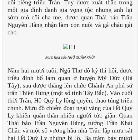
nổi tiếng triều Trần. Tuy được xuất thân trong
một gia đình danh gia vọng tộc nhưng anh lại
sớm mồ côi cha mẹ, được quan Thái bảo Trần
Nguyên Hãng nhận làm con nuôi và gả cháu gái
cho.
Minh họa của NGÔ XUÂN KHÔI
Năm hai mươi tuổi, Ngũ Thư đỗ kỳ thi hội, được
triều đình bổ làm quan ở huyện Mỹ Đức (Hà
Tây), sau được thăng lên chức Chánh An phủ sứ
trấn Thiên Hưng (một số tỉnh Tây Bắc). Vào cuối
thời Trần, Hồ Quý Ly lộng quyền, thao túng triều
chính. Mưu đồ chiếm đoạt ngai vàng của Hồ Quý
Ly khiến quần thần nhiều người tức giận. Quan
Thái bảo Trần Nguyên Hãng, tướng Trần Khát
Chân và một số vương hầu nhà Trần lập mưu sát
hại Hồ Quý Ly nhưng bị lộ. Ba trăm bảy mươi