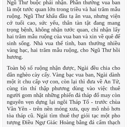
Ngũ Thư buộc phải nhận. Phần thưởng vua ban
là một tước quan lớn trong triều và hai trăm mẫu
ruộng. Ngũ Thư khấu đầu tạ ân vua, nhưng viện
cớ tuổi cao, sức yếu, thân tàn tật đang mang
trọng bệnh, không nhận tước quan, chỉ nhận lấy
hai trăm mẫu ruộng của vua ban và xin về quê để
sinh sống. Nhà vua thể tình, ban thưởng nhiều
vàng bạc, hai trăm mẫu ruộng, cho Ngũ Thư hồi
hương.
Toàn bộ số ruộng nhận được, Ngài đều chia cho
dân nghèo cày cấy. Vàng bạc vua ban, Ngài dành
một ít chu cấp vợ con, còn lại thì đưa về An Tử,
cùng tín thí thập phương dùng vào việc thuê
người gom nhặt những phiến đá tháp đổ may còn
nguyên vẹn dựng lại ngôi Tháp Tổ - trước chùa
Vân Yên - trên nền móng xưa, quy mô nhỏ hơn
tòa tháp cũ. Ngài tìm thuê thợ giỏi tạc một pho
tượng Điều Ngự Giác Hoàng bằng đá cẩm thạch