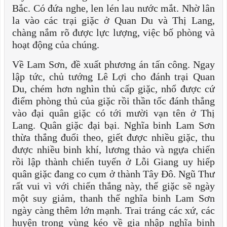
Bắc. Có đứa nghe, len lén lau nước mắt. Nhờ lân
la vào các trại giặc ở Quan Du và Thị Lang,
chàng nắm rõ được lực lượng, việc bố phòng và
hoạt động của chúng.
Về Lam Sơn, đề xuất phương án tấn công. Ngay
lập tức, chủ tướng Lê Lợi cho đánh trại Quan
Du, chém hơn nghìn thủ cấp giặc, nhổ được cứ
điểm phòng thủ của giặc rồi thần tốc đánh thẳng
vào đại quân giặc có tới mười vạn tên ở Thị
Lang. Quân giặc đại bại. Nghĩa binh Lam Sơn
thừa thắng đuổi theo, giết được nhiều giặc, thu
được nhiều binh khí, lương thảo và ngựa chiến
rồi lập thành chiến tuyến ở Lỗi Giang uy hiếp
quân giặc đang co cụm ở thành Tây Đô. Ngũ Thư
rất vui vì với chiến thắng này, thế giặc sẽ ngày
một suy giảm, thanh thế nghĩa binh Lam Sơn
ngày càng thêm lớn mạnh. Trai tráng các xứ, các
huyện trong vùng kéo về gia nhập nghĩa binh