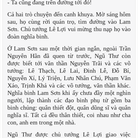
- Ta cũng đang trên đường tới đó!
Cả hai trò chuyện đến canh khuya. Mờ sáng hôm
sau, họ cùng rời quán trọ, tìm đường vào Lam
Sơn. Chủ tướng Lê Lợi vui mừng thu nạp họ vào
đoàn nghĩa binh.
Ở Lam Sơn sau một thời gian ngắn, ngoài Trần
Nguyên Hãn đã quen từ trước, Ngũ Thư còn
được biết tới văn thần Nguyễn Trãi và các võ
tướng: Lê Thạch, Lê Lai, Đinh Lễ, Đỗ Bí,
Nguyễn Xí, Lý Triện, Lưu Nhân Chú, Phạm Văn
Xảo, Trịnh Khả và các võ tướng, văn thần khác.
Nghĩa binh Lam Sơn khi ấy chưa đầy một nghìn
người, lập thành các đạo binh phụ tử gồm ba
binh chủng: quân thiết đột, quân dũng sĩ và quân
nghĩa sĩ. Tất cả đều thân thiết, coi nhau như cha
con, anh em trong một nhà.
Ngũ Thư được chủ tướng Lê Lợi giao việc