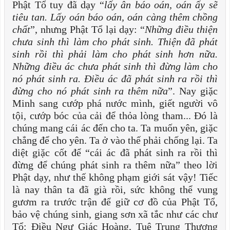
Phật Tổ tuy đã dạy “
lấy ân báo oán, oán ấy sẽ
tiêu tan. Lấy oán báo oán, oán càng thêm chồng
chất
”, nhưng Phật Tổ lại dạy: “
Những điều thiện
chưa sinh thì làm cho phát sinh. Thiện đã phát
sinh rồi thì phải làm cho phát sinh hơn nữa.
Những điều ác chưa phát sinh thì đừng làm cho
nó phát sinh ra. Điều ác đã phát sinh ra rồi thì
đừng cho nó phát sinh ra thêm nữa
”. Nay giặc
Minh sang cướp phá nước mình, giết người vô
tội, cướp bóc của cải để thỏa lòng tham... Đó là
chúng mang cái ác đến cho ta. Ta muốn yên, giặc
chẳng để cho yên. Ta ở vào thế phải chống lại. Ta
diệt giặc cốt để “cái ác đã phát sinh ra rồi thì
đừng để chúng phát sinh ra thêm nữa” theo lời
Phật dạy, như thế không phạm giới sát vậy! Tiếc
là nay thân ta đã già rồi, sức không thể vung
gươm ra trước trận để giữ cơ đồ của Phật Tổ,
bảo vệ chúng sinh, giang sơn xã tắc như các chư
Tổ: Điều Ngự Giác Hoàng, Tuệ Trung Thượng