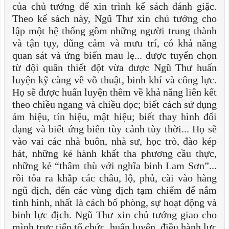
của chủ tướng để xin trình kế sách đánh giặc.
Theo kế sách này, Ngũ Thư xin chủ tướng cho
lập một hệ thống gồm những người trung thành
và tận tụy, dũng cảm và mưu trí, có khả năng
quan sát và ứng biến mau lẹ... được tuyển chọn
từ đội quân thiết đột vừa được Ngũ Thư huấn
luyện kỹ càng về võ thuật, binh khí và công lực.
Họ sẽ được huấn luyện thêm về khả năng liên kết
theo chiều ngang và chiều dọc; biết cách sử dụng
ám hiệu, tín hiệu, mật hiệu; biết thay hình đổi
dạng và biết ứng biến tùy cảnh tùy thời... Họ sẽ
vào vai các nhà buôn, nhà sư, học trò, đào kép
hát, những kẻ hành khất tha phương cầu thực,
những kẻ “thâm thù với nghĩa binh Lam Sơn”...
rồi tỏa ra khắp các châu, lộ, phủ, cài vào hàng
ngũ địch, đến các vùng địch tạm chiếm để nắm
tình hình, nhất là cách bố phòng, sự hoạt động và
binh lực địch. Ngũ Thư xin chủ tướng giao cho
mình trực tiếp tổ chức, huấn luyện, điều hành lực