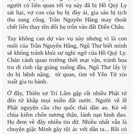
người có liên quan tới vụ này đã bị Hồ Quý Ly
sát hại, vợ con của họ bị đày ải, gia sản bị tịch
thu sung công. Trần Nguyên Hãng may thoát
chết liền thay tên đổi họ trốn vào đất Diễn Châu.
Tuy không can dự vào vụ này nhưng vì là con
nuôi của Trần Nguyên Hãng, Ngũ Thư biết mình
sẽ không tránh khỏi sự nghi ngờ của Hồ Quý Ly.
Chán cảnh quan trường thời mạt vận, tránh họa
tru di rình rập giáng xuống đầu, Ngũ Thư lấy lý
do bị bệnh nặng, từ quan, tìm về Yên Tử xin
xuất gia tu hành.
Ở đây, Thiền sư Trí Lâm gặp rất nhiều Phật tử
đến từ khắp mọi miền đất nước. Người về lễ
Phật nguyện cầu cho quốc thái dân an. Kẻ về
chùa kiếm chốn nương thân, lánh nạn binh đao.
Họ đem về đây nhiều tin dữ. Nhiều nhất vẫn là
chuyện giặc Minh gây tội ác với dân ta... Rồi có