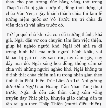
thay cho pho tượng đúc bằng vàng thờ trong
Tháp Tổ đã bị giặc cướp đi, đồng thời dựng lại
chùa Vân Yên, ngày khánh thành chùa thì làm lễ
tưởng niệm quốc sư Vô Trước trụ trì chùa đã
viên tịch từ vài năm trước đó.
Trở lại quê nhà khi các con đã trưởng thành, khá
giả, Ngài dặn vợ con chuyên tâm làm việc thiện,
giúp kẻ nghèo người khó. Ngài rời nhà ra đi
trong hình hài của một người hành khất, vai
khoác bị gai có cây sáo trúc, tay cầm gậy, nay
đây mai đó. Ngài sống hòa đồng, thông cảm sẻ
chia với những người nghèo khó. Ngài không tu
ở tịnh thất chùa chiền mà tu trong nhân gian theo
tinh thần Phái thiền Trúc Lâm An Tử. Noi gương
đức Điều Ngự Giác Hoàng Trần Nhân Tông thuở
trước, Ngài đi đến các thôn cùng xóm vắng
truyền dạy Phật pháp, khuyến giáo chúng dân tu
tập tại gia theo Thập Thiện (mười điều thiện).