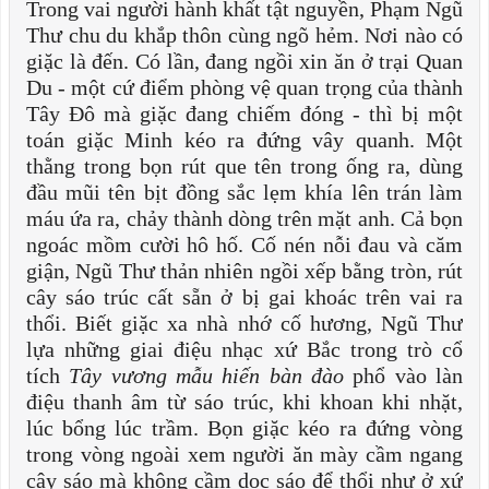
Trong vai người hành khất tật nguyền, Phạm Ngũ
Thư chu du khắp thôn cùng ngõ hẻm. Nơi nào có
giặc là đến. Có lần, đang ngồi xin ăn ở trại Quan
Du - một cứ điểm phòng vệ quan trọng của thành
Tây Đô mà giặc đang chiếm đóng - thì bị một
toán giặc Minh kéo ra đứng vây quanh. Một
thằng trong bọn rút que tên trong ống ra, dùng
đầu mũi tên bịt đồng sắc lẹm khía lên trán làm
máu ứa ra, chảy thành dòng trên mặt anh. Cả bọn
ngoác mồm cười hô hố. Cố nén nỗi đau và căm
giận, Ngũ Thư thản nhiên ngồi xếp bằng tròn, rút
cây sáo trúc cất sẵn ở bị gai khoác trên vai ra
thổi. Biết giặc xa nhà nhớ cố hương, Ngũ Thư
lựa những giai điệu nhạc xứ Bắc trong trò cổ
tích
Tây vương mẫu hiến bàn đào
phổ vào làn
điệu thanh âm từ sáo trúc, khi khoan khi nhặt,
lúc bổng lúc trầm. Bọn giặc kéo ra đứng vòng
trong vòng ngoài xem người ăn mày cầm ngang
cây sáo mà không cầm dọc sáo để thổi như ở xứ