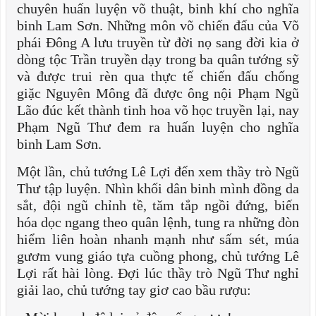
chuyên huấn luyện võ thuật, binh khí cho nghĩa
binh Lam Sơn. Những môn võ chiến đấu của Võ
phái Đông A lưu truyền từ đời nọ sang đời kia ở
dòng tộc Trần truyền dạy trong ba quân tướng sỹ
và được trui rèn qua thực tế chiến đấu chống
giặc Nguyên Mông đã được ông nội Phạm Ngũ
Lão đúc kết thành tinh hoa võ học truyền lại, nay
Phạm Ngũ Thư đem ra huấn luyện cho nghĩa
binh Lam Sơn.
Một lần, chủ tướng Lê Lợi đến xem thầy trò Ngũ
Thư tập luyện. Nhìn khối dân binh mình đồng da
sắt, đội ngũ chỉnh tề, tăm tắp ngồi đứng, biến
hóa dọc ngang theo quân lệnh, tung ra những đòn
hiểm liên hoàn nhanh mạnh như sấm sét, múa
gươm vung giáo tựa cuồng phong, chủ tướng Lê
Lợi rất hài lòng. Đợi lúc thầy trò Ngũ Thư nghỉ
giải lao, chủ tướng tay giơ cao bầu rượu: