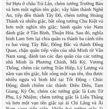
Sư Hựu ở châu Trà Lân, chém tướng Trường Bản
và hơn một nghìn tên giặc; vây hãm thành Nghệ
An, tiếp đến thành Tây Đô, chém tướng Hoàng
Thành và nhiều giặc, bắt sống tướng Chu Kiệt và
hơn một nghìn tên giặc; hành quân vào Nam
đánh giặc ở Tân Bình, Thuận Hóa. Sau đó, nghĩa
binh Lam Sơn lại chia quân ra thành ba cánh tiến
ra hai vùng Tây Bắc, Đông Bắc và thành Đông
Quan, chặn quân tiếp viện của nhà Minh từ Vân
Nam sang, đánh tan các đạo quân của các tướng
nhà Minh là Phương Chính, Mã Kỳ, Vương
Thông, chém các tướng Trần Hiệp, Lý Lượng và
năm vạn tên giặc, bắt sống một vạn tên, thu được
nhiều ngựa và binh khí tại Tốt Động - Chúc
Động; đánh chiếm các thành: Điêu Diêu, Tam
Giang, Kỳ Ôn, chém các tướng giặc là Lưu Tử
Phụ, Lý Nhiệm; chém tướng giặc là Liễu Thăng
và hơn một vạn tên giặc tại ải Chi Lăng và Ải
Nam sang tiếp viện, khiến hai tướng giặc là