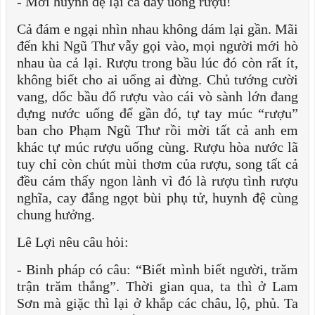
- Mời huynh đệ lại cả đây uống rượu!
Cả đám e ngại nhìn nhau không dám lại gần. Mãi
đến khi Ngũ Thư vẫy gọi vào, mọi người mới hò
nhau ùa cả lại. Rượu trong bầu lúc đó còn rất ít,
không biết cho ai uống ai đừng. Chủ tướng cười
vang, dốc bầu đổ rượu vào cái vò sành lớn đang
đựng nước uống để gần đó, tự tay múc “rượu”
ban cho Phạm Ngũ Thư rồi mời tất cả anh em
khác tự múc rượu uống cùng. Rượu hòa nước lã
tuy chỉ còn chút mùi thơm của rượu, song tất cả
đều cảm thấy ngon lành vì đó là rượu tình rượu
nghĩa, cay đắng ngọt bùi phụ tử, huynh đệ cùng
chung hưởng.
Lê Lợi nêu câu hỏi:
- Binh pháp có câu: “Biết mình biết người, trăm
trận trăm thắng”. Thời gian qua, ta thì ở Lam
Sơn mà giặc thì lại ở khắp các châu, lộ, phủ. Ta