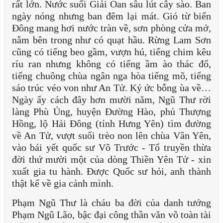
rất lớn. Nước suối Giải Oan sâu lút cây sào. Ban
ngày nóng nhưng ban đêm lại mát. Gió từ biển
Đông mang hơi nước tràn về, sơn phòng cửa mở,
nằm bên trong như có quạt hầu. Rừng Lam Sơn
cũng có tiếng beo gầm, vượn hú, tiếng chim kêu
ríu ran nhưng không có tiếng ầm ào thác đổ,
tiếng chuông chùa ngân nga hòa tiếng mõ, tiếng
sáo trúc véo von như An Tử. Ký ức bỗng ùa về…
Ngày ấy cách đây hơn mười năm, Ngũ Thư rời
làng Phù Ủng, huyện Đường Hào, phủ Thượng
Hồng, lộ Hải Đông (tỉnh Hưng Yên) tìm đường
về An Tử, vượt suối trèo non lên chùa Vân Yên,
vào bái yết quốc sư Vô Trước - Tổ truyền thừa
đời thứ mười một của dòng Thiền Yên Tử - xin
xuất gia tu hành. Được Quốc sư hỏi, anh thành
thật kể về gia cảnh mình.
Phạm Ngũ Thư là cháu ba đời của danh tướng
Phạm Ngũ Lão, bậc đại công thần văn võ toàn tài