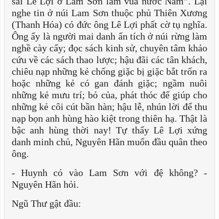
sai Lê Lợi ở Lam Sơn làm vua nước Nam”. Lại
nghe tin ở núi Lam Sơn thuộc phủ Thiên Xương
(Thanh Hóa) có đức ông Lê Lợi phất cờ tụ nghĩa.
Ông ấy là người mai danh ẩn tích ở núi rừng làm
nghề cày cấy; đọc sách kinh sử, chuyên tâm khảo
cứu về các sách thao lược; hậu đãi các tân khách,
chiêu nạp những kẻ chống giặc bị giặc bắt trốn ra
hoặc những kẻ có gan đánh giặc; ngầm nuôi
những kẻ mưu trí; bỏ của, phát thóc để giúp cho
những kẻ côi cút bần hàn; hậu lễ, nhún lời để thu
nạp bọn anh hùng hào kiệt trong thiên hạ. Thật là
bậc anh hùng thời nay! Tự thấy Lê Lợi xứng
danh minh chủ, Nguyên Hãn muốn đầu quân theo
ông.
- Huynh có vào Lam Sơn với đệ không? -
Nguyên Hãn hỏi.
Ngũ Thư gật đầu: