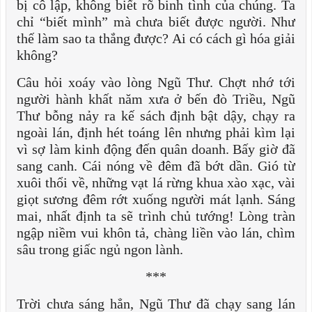
bị cô lập, không biết rõ binh tình của chúng. Ta
chỉ “biết mình” mà chưa biết được người. Như
thế làm sao ta thắng được? Ai có cách gì hóa giải
không?
Câu hỏi xoáy vào lòng Ngũ Thư. Chợt nhớ tới
người hành khất năm xưa ở bến đò Triều, Ngũ
Thư bỗng nảy ra kế sách định bật dậy, chạy ra
ngoài lán, định hét toáng lên nhưng phải kìm lại
vì sợ làm kinh động đến quân doanh. Bấy giờ đã
sang canh. Cái nóng về đêm đã bớt dần. Gió từ
xuôi thổi về, những vạt lá rừng khua xào xạc, vài
giọt sương đêm rớt xuống người mát lạnh. Sáng
mai, nhất định ta sẽ trình chủ tướng! Lòng tràn
ngập niềm vui khôn tả, chàng liền vào lán, chìm
sâu trong giấc ngủ ngon lành.
***
Trời chưa sáng hẳn, Ngũ Thư đã chạy sang lán