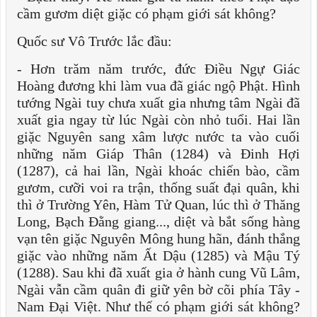
cầm gươm diệt giặc có phạm giới sát không?
Quốc sư Vô Trước lắc đầu:
- Hơn trăm năm trước, đức Điều Ngự Giác
Hoàng đương khi làm vua đã giác ngộ Phật. Hình
tướng Ngài tuy chưa xuất gia nhưng tâm Ngài đã
xuất gia ngay từ lúc Ngài còn nhỏ tuổi. Hai lần
giặc Nguyên sang xâm lược nước ta vào cuối
những năm Giáp Thân (1284) và Đinh Hợi
(1287), cả hai lần, Ngài khoác chiến bào, cầm
gươm, cưỡi voi ra trận, thống suất đại quân, khi
thì ở Trường Yên, Hàm Tử Quan, lúc thì ở Thăng
Long, Bạch Đằng giang..., diệt và bắt sống hàng
vạn tên giặc Nguyên Mông hung hãn, đánh thắng
giặc vào những năm Ất Dậu (1285) và Mậu Tý
(1288). Sau khi đã xuất gia ở hành cung Vũ Lâm,
Ngài vẫn cầm quân đi giữ yên bờ cõi phía Tây -
Nam Đại Việt. Như thế có phạm giới sát không?