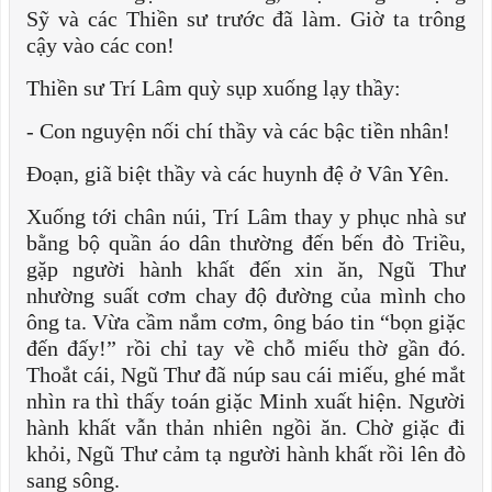
Sỹ và các Thiền sư trước đã làm. Giờ ta trông
cậy vào các con!
Thiền sư Trí Lâm quỳ sụp xuống lạy thầy:
- Con nguyện nối chí thầy và các bậc tiền nhân!
Đoạn, giã biệt thầy và các huynh đệ ở Vân Yên.
Xuống tới chân núi, Trí Lâm thay y phục nhà sư
bằng bộ quần áo dân thường đến bến đò Triều,
gặp người hành khất đến xin ăn, Ngũ Thư
nhường suất cơm chay độ đường của mình cho
ông ta. Vừa cầm nắm cơm, ông báo tin “bọn giặc
đến đấy!” rồi chỉ tay về chỗ miếu thờ gần đó.
Thoắt cái, Ngũ Thư đã núp sau cái miếu, ghé mắt
nhìn ra thì thấy toán giặc Minh xuất hiện. Người
hành khất vẫn thản nhiên ngồi ăn. Chờ giặc đi
khỏi, Ngũ Thư cảm tạ người hành khất rồi lên đò
sang sông.