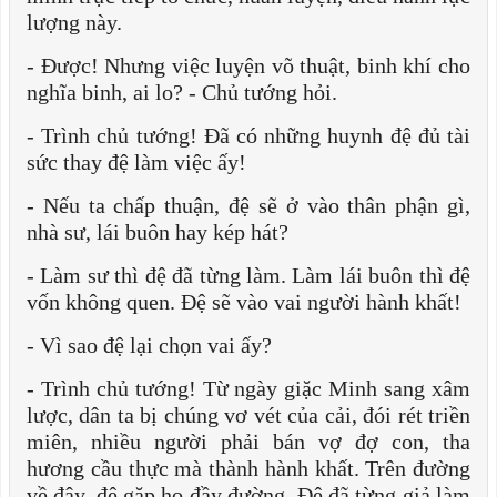
lượng này.
- Được! Nhưng việc luyện võ thuật, binh khí cho
nghĩa binh, ai lo? - Chủ tướng hỏi.
- Trình chủ tướng! Đã có những huynh đệ đủ tài
sức thay đệ làm việc ấy!
- Nếu ta chấp thuận, đệ sẽ ở vào thân phận gì,
nhà sư, lái buôn hay kép hát?
- Làm sư thì đệ đã từng làm. Làm lái buôn thì đệ
vốn không quen. Đệ sẽ vào vai người hành khất!
- Vì sao đệ lại chọn vai ấy?
- Trình chủ tướng! Từ ngày giặc Minh sang xâm
lược, dân ta bị chúng vơ vét của cải, đói rét triền
miên, nhiều người phải bán vợ đợ con, tha
hương cầu thực mà thành hành khất. Trên đường
về đây, đệ gặp họ đầy đường. Đệ đã từng giả làm