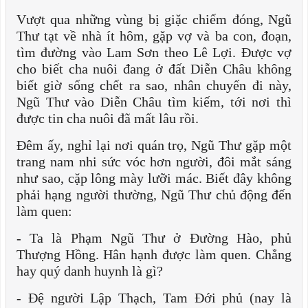
Vượt qua những vùng bị giặc chiếm đóng, Ngũ
Thư tạt về nhà ít hôm, gặp vợ và ba con, đoạn,
tìm đường vào Lam Sơn theo Lê Lợi. Được vợ
cho biết cha nuôi đang ở đất Diễn Châu không
biết giờ sống chết ra sao, nhân chuyến đi này,
Ngũ Thư vào Diễn Châu tìm kiếm, tới nơi thì
được tin cha nuôi đã mất lâu rồi.
Đêm ấy, nghỉ lại nơi quán trọ, Ngũ Thư gặp một
trang nam nhi sức vóc hơn người, đôi mắt sáng
như sao, cặp lông mày lưỡi mác. Biết đây không
phải hạng người thường, Ngũ Thư chủ động đến
làm quen:
- Ta là Phạm Ngũ Thư ở Đường Hào, phủ
Thượng Hồng. Hân hạnh được làm quen. Chẳng
hay quý danh huynh là gì?
- Đệ người Lập Thạch, Tam Đới phủ (nay là