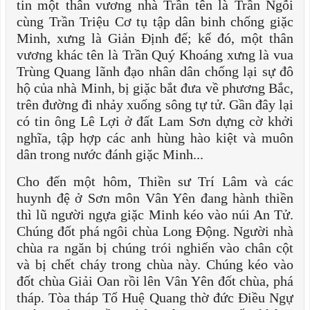
tin một thân vương nhà Trần tên là Trần Ngỗi
cùng Trần Triệu Cơ tụ tập dân binh chống giặc
Minh, xưng là Giản Định đế; kế đó, một thân
vương khác tên là Trần Quý Khoáng xưng là vua
Trùng Quang lãnh đạo nhân dân chống lại sự đô
hộ của nhà Minh, bị giặc bắt đưa về phương Bắc,
trên đường đi nhảy xuống sông tự tử. Gần đây lại
có tin ông Lê Lợi ở đất Lam Sơn dựng cờ khởi
nghĩa, tập hợp các anh hùng hào kiệt và muôn
dân trong nước đánh giặc Minh...
Cho đến một hôm, Thiền sư Trí Lâm và các
huynh đệ ở Sơn môn Vân Yên đang hành thiền
thì lũ người ngựa giặc Minh kéo vào núi An Tử.
Chúng đốt phá ngôi chùa Long Động. Người nhà
chùa ra ngăn bị chúng trói nghiến vào chân cột
và bị chết cháy trong chùa này. Chúng kéo vào
đốt chùa Giải Oan rồi lên Vân Yên đốt chùa, phá
tháp. Tòa tháp Tổ Huệ Quang thờ đức Điều Ngự