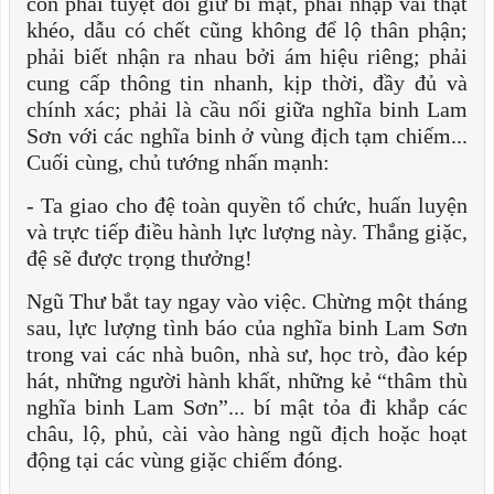
còn phải tuyệt đối giữ bí mật, phải nhập vai thật
khéo, dẫu có chết cũng không để lộ thân phận;
phải biết nhận ra nhau bởi ám hiệu riêng; phải
cung cấp thông tin nhanh, kịp thời, đầy đủ và
chính xác; phải là cầu nối giữa nghĩa binh Lam
Sơn với các nghĩa binh ở vùng địch tạm chiếm...
Cuối cùng, chủ tướng nhấn mạnh:
- Ta giao cho đệ toàn quyền tổ chức, huấn luyện
và trực tiếp điều hành lực lượng này. Thắng giặc,
đệ sẽ được trọng thưởng!
Ngũ Thư bắt tay ngay vào việc. Chừng một tháng
sau, lực lượng tình báo của nghĩa binh Lam Sơn
trong vai các nhà buôn, nhà sư, học trò, đào kép
hát, những người hành khất, những kẻ “thâm thù
nghĩa binh Lam Sơn”... bí mật tỏa đi khắp các
châu, lộ, phủ, cài vào hàng ngũ địch hoặc hoạt
động tại các vùng giặc chiếm đóng.