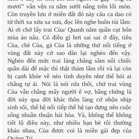
mươi” vằn vện ra nằm sưởi nắng trên lối mòn.
Còn truyền lưu ở miền đất đỏ này câu ca dao có
từ thời xa xửa xa xưa, đọc lên nghe buồn tủi lắm:
Ai ơi chớ lấy trai Cùa/ Quanh năm quần cụt bốn
mùa áo nâu. Có điều gì hơi sai sai ở đây, tiêu
Cùa, chè Cùa, gà Cùa là những thứ nổi tiếng ở
vùng đất này cớ sao dân lại nghèo đến vậy.
Nghèo đến mức trai làng chẳng sắm nổi chiếc
quần dài để mặc thì thật thảm lắm rồi và lại còn
bị cạnh khóe về nẻo tình duyên như thế hỏi ai
chẳng tự ái. Nói là nói rứa thôi, chứ trai vùng
Cùa vẫn chẳng mấy người ế vợ, bằng chứng là
đời này qua đời khác thôn làng cứ nhộn nhịp
sinh sôi, thế hệ nối tiếp thế hệ tạo dựng nên cuộc
sống nhuần thuận hài hòa. Và, không thể không
tiết lộ điều này, như nhiều bạn bè tôi thường
kháo nhau, Cùa được coi là miền gái đẹp của
Quảng Trị.