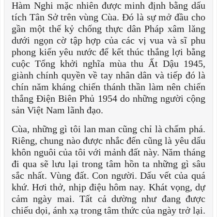
Hàm Nghi mặc nhiên được minh định bằng dấu
tích Tân Sở trên vùng Cùa. Đó là sự mở đầu cho
gần một thế kỷ chống thực dân Pháp xâm lăng
dưới ngọn cờ tập hợp của các vị vua và sĩ phu
phong kiến yêu nước để kết thúc thắng lợi bằng
cuộc Tổng khởi nghĩa mùa thu Ất Dậu 1945,
giành chính quyền về tay nhân dân và tiếp đó là
chín năm kháng chiến thánh thần làm nên chiến
thắng Điện Biên Phủ 1954 do những người cộng
sản Việt Nam lãnh đạo.
Cùa, những gì tôi lan man cũng chỉ là chấm phá.
Riêng, chung nào được nhắc đến cũng là yêu dấu
khôn nguôi của tôi với mảnh đất này. Năm tháng
đi qua sẽ lưu lại trong tâm hồn ta những gì sâu
sắc nhất. Vùng đất. Con người. Dấu vết của quá
khứ. Hơi thở, nhịp điệu hôm nay. Khát vọng, dự
cảm ngày mai. Tất cả dường như đang được
chiếu dọi, ánh xạ trong tâm thức của ngày trở lại.