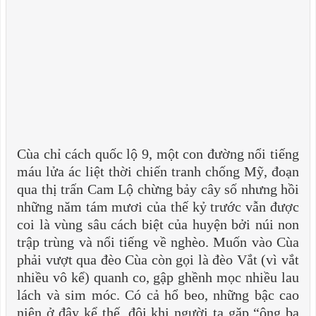
Cùa chỉ cách quốc lộ 9, một con đường nổi tiếng
máu lửa ác liệt thời chiến tranh chống Mỹ, đoạn
qua thị trấn Cam Lộ chừng bảy cây số nhưng hồi
những năm tám mươi của thế kỷ trước vẫn được
coi là vùng sâu cách biệt của huyện bởi núi non
trập trùng và nổi tiếng về nghèo. Muốn vào Cùa
phải vượt qua đèo Cùa còn gọi là đèo Vắt (vì vắt
nhiều vô kể) quanh co, gập ghềnh mọc nhiều lau
lách và sim móc. Có cả hổ beo, những bậc cao
niên ở đây kể thế, đôi khi người ta gặp “ông ba