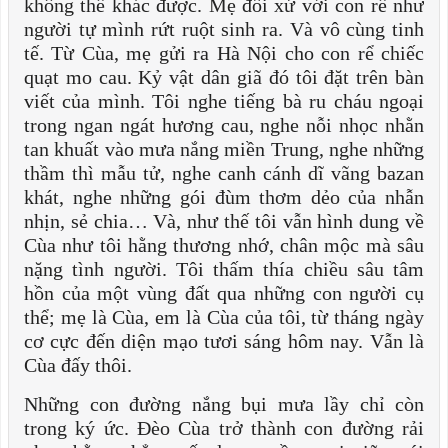
không thể khác được. Mẹ đối xử với con rể như
người tự mình rứt ruột sinh ra. Và vô cùng tinh
tế. Từ Cùa, mẹ gửi ra Hà Nội cho con rể chiếc
quạt mo cau. Kỷ vật dân giã đó tôi đặt trên bàn
viết của mình. Tôi nghe tiếng bà ru cháu ngoại
trong ngan ngát hương cau, nghe nỗi nhọc nhằn
tan khuất vào mưa nắng miền Trung, nghe những
thầm thì mẫu tử, nghe canh cánh dĩ vãng bazan
khát, nghe những gói đùm thơm dẻo của nhẫn
nhịn, sẻ chia… Và, như thế tôi vẫn hình dung về
Cùa như tôi hằng thương nhớ, chân mộc mà sâu
nặng tình người. Tôi thấm thía chiều sâu tâm
hồn của một vùng đất qua những con người cụ
thể; mẹ là Cùa, em là Cùa của tôi, từ tháng ngày
cơ cực đến diện mạo tươi sáng hôm nay. Vẫn là
Cùa đấy thôi.
Những con đường nắng bụi mưa lầy chỉ còn
trong ký ức. Đèo Cùa trở thành con đường rải