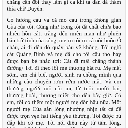
chẳng cần đổi thay làm gì cả khi ta dần dà thấm
thía chữ Duyên.
Có hương cau và cả mo cau trong không gian
Cùa của tôi. Cũng như trong tôi đã chất chứa bao
nhiêu hồn cát, trắng đến miên man như phiên
bản trữ tình của sóng, mẹ ru tôi ru cả nỗi buồn Ô
châu, ai đi đến đó quảy bầu về không. Tôi nghĩ
cát Quảng Bình và mẹ đã cho tôi câu thơ hay
được bạn bè nhắc tới: Cát đi mãi chẳng thành
đường/ Tôi đi theo lối mẹ thường hát ru. Mẹ mất
sớm, em chỉ biết người sinh ra chồng mình qua
những câu chuyện rơm rớm nước mắt. Và em
thương người mồ côi mẹ từ tuổi mười hai,
thương hoài, thương miết cho đến bây giờ. Có
em, tôi có thêm một người mẹ đôn hậu nữa. Một
người mẹ Cùa sẵn lòng nhường nhịn tất cả để
được trọn vẹn hai tiếng yêu thương. Tôi được bù
đắp khi có mẹ. Tôi nói điều này từ tấm lòng,