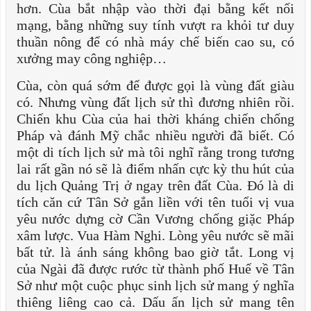
hơn. Cùa bắt nhập vào thời đại bằng kết nối
mạng, bằng những suy tính vượt ra khỏi tư duy
thuần nông để có nhà máy chế biến cao su, có
xưởng may công nghiệp…
Cùa, còn quá sớm để được gọi là vùng đất giàu
có. Nhưng vùng đất lịch sử thì đương nhiên rồi.
Chiến khu Cùa của hai thời kháng chiến chống
Pháp và đánh Mỹ chắc nhiều người đã biết. Có
một di tích lịch sử mà tôi nghĩ rằng trong tương
lai rất gần nó sẽ là điểm nhấn cực kỳ thu hút của
du lịch Quảng Trị ở ngay trên đất Cùa. Đó là di
tích căn cứ Tân Sở gắn liền với tên tuổi vị vua
yêu nước dựng cờ Cần Vương chống giặc Pháp
xâm lược. Vua Hàm Nghi. Lòng yêu nước sẽ mãi
bất tử. là ánh sáng không bao giờ tắt. Long vị
của Ngài đã được rước từ thành phố Huế về Tân
Sở như một cuộc phục sinh lịch sử mang ý nghĩa
thiêng liêng cao cả. Dấu ấn lịch sử mang tên