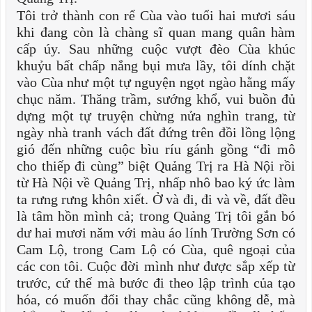
Tôi trở thành con rể Cùa vào tuổi hai mươi sáu
khi đang còn là chàng sĩ quan mang quân hàm
cấp úy. Sau những cuộc vượt đèo Cùa khúc
khuỷu bất chấp nắng bụi mưa lầy, tôi dính chặt
vào Cùa như một tự nguyện ngọt ngào hằng mấy
chục năm. Thăng trầm, sướng khổ, vui buồn đủ
dựng một tự truyện chừng nửa nghìn trang, từ
ngày nhà tranh vách đất đứng trên đồi lồng lộng
gió đến những cuộc bìu ríu gánh gồng “đi mô
cho thiếp đi cùng” biệt Quảng Trị ra Hà Nội rồi
từ Hà Nội về Quảng Trị, nhấp nhô bao ký ức làm
ta rưng rưng khôn xiết. Ở và đi, đi và về, đất đều
là tâm hồn mình cả; trong Quảng Trị tôi gắn bó
dư hai mươi năm với màu áo lính Trường Sơn có
Cam Lộ, trong Cam Lộ có Cùa, quê ngoại của
các con tôi. Cuộc đời mình như được sắp xếp từ
trước, cứ thế mà bước đi theo lập trình của tạo
hóa, có muốn đổi thay chắc cũng không dễ, mà