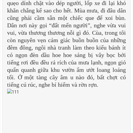
quẹo dính chặt vào dép người, lốp xe đi lại khó
khăn chẳng kể sao cho hết. Mùa mưa, đi đâu dân
cũng phải cầm sẵn một chiếc que để xoi bùn.
Dân nơi này gọi “đất mến người”, nghe vừa vui
vui, vừa thương thương nỗi gì đó. Cùa, trong tôi
còn nguyên vẹn cảm giác buồn buồn của những
đêm đông, ngôi nhà tranh làm theo kiểu bánh ít
có ngọn đèn dầu hoe hoe sáng bị vây bọc bởi
tiếng rơi đều đều rả rích của mưa lạnh, ngọn gió
quẩn quanh giữa khu vườn ẩm ướt loang loáng
tối. Ở một tàng cây âm u nào đó, bất chợt có
tiếng cú rúc, nghe bí hiểm và rờn rợn.