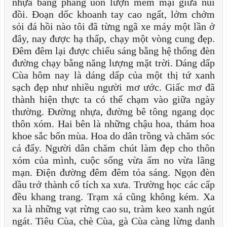
nhựa bằng phẳng uốn lượn mềm mại giữa núi
đồi. Đoạn dốc khoanh tay cao ngất, lởm chởm
sỏi đá hồi nào tôi đã từng ngã xe máy một lần ở
đây, nay được hạ thấp, chạy một vòng cung đẹp.
Đêm đêm lại được chiếu sáng bằng hệ thống đèn
đường chạy bằng năng lượng mặt trời. Dáng dấp
Cùa hôm nay là dáng dấp của một thị tứ xanh
sạch đẹp như nhiều người mơ ước. Giấc mơ đã
thành hiện thực ta có thể chạm vào giữa ngày
thường. Đường nhựa, đường bê tông ngang dọc
thôn xóm. Hai bên là những chậu hoa, thảm hoa
khoe sắc bốn mùa. Hoa do dân trồng và chăm sóc
cả đấy. Người dân chăm chút làm đẹp cho thôn
xóm của mình, cuộc sống vừa ấm no vừa lãng
mạn. Điện đường đêm đêm tỏa sáng. Ngọn đèn
dầu trở thành cổ tích xa xưa. Trường học các cấp
đều khang trang. Trạm xá cũng không kém. Xa
xa là những vạt rừng cao su, tràm keo xanh ngút
ngát. Tiêu Cùa, chè Cùa, gà Cùa càng lừng danh