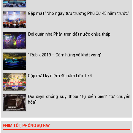
Gặp mặt "Nhớ ngày tựu trường Phù Cừ 45 năm trước"
Đội quân nhà Phật trên đất nước chùa tháp
" Rubik 2019 – Cảm hứng và khát vọng"
Gặp mặt kỷ niệm 40 năm Lớp T74
Đối diện chống suy thoái "tự diễn biến" "tự chuyển
hóa"
PHIM TỐT, PHÓNG SỰ HAY