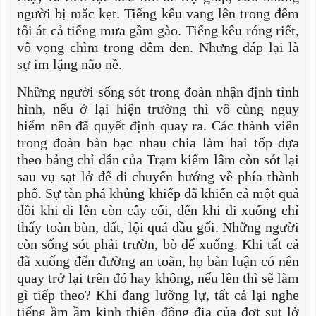
người bị mắc kẹt. Tiếng kêu vang lên trong đêm
tối át cả tiếng mưa gầm gào. Tiếng kêu róng riết,
vô vọng chìm trong đêm đen. Nhưng đáp lại là
sự im lặng não nề.
Những người sống sót trong đoàn nhận định tình
hình, nếu ở lại hiện trường thì vô cùng nguy
hiểm nên đã quyết định quay ra. Các thành viên
trong đoàn bàn bạc nhau chia làm hai tốp dựa
theo bảng chỉ dẫn của Trạm kiểm lâm còn sót lại
sau vụ sạt lở để di chuyển hướng về phía thành
phố. Sự tàn phá khủng khiếp đã khiến cả một quả
đồi khi đi lên còn cây cối, đến khi đi xuống chỉ
thấy toàn bùn, đất, lội quá đầu gối. Những người
còn sống sót phải trườn, bò để xuống. Khi tất cả
đã xuống đến đường an toàn, họ bàn luận có nên
quay trở lại trên đó hay không, nếu lên thì sẽ làm
gì tiếp theo? Khi đang lưỡng lự, tất cả lại nghe
tiếng ầm ầm kinh thiên động địa của đợt sụt lở