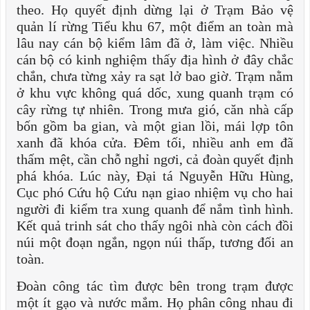
theo. Họ quyết định dừng lại ở Trạm Bảo vệ
quản lí rừng Tiểu khu 67, một điểm an toàn mà
lâu nay cán bộ kiểm lâm đã ở, làm việc. Nhiều
cán bộ có kinh nghiệm thấy địa hình ở đây chắc
chắn, chưa từng xảy ra sạt lở bao giờ. Trạm nằm
ở khu vực không quá dốc, xung quanh trạm có
cây rừng tự nhiên. Trong mưa gió, căn nhà cấp
bốn gồm ba gian, và một gian lồi, mái lợp tôn
xanh đã khóa cửa. Đêm tối, nhiều anh em đã
thấm mệt, cần chỗ nghỉ ngơi, cả đoàn quyết định
phá khóa. Lúc này, Đại tá Nguyễn Hữu Hùng,
Cục phó Cứu hộ Cứu nạn giao nhiệm vụ cho hai
người đi kiểm tra xung quanh để nắm tình hình.
Kết quả trinh sát cho thấy ngôi nhà còn cách đồi
núi một đoạn ngắn, ngọn núi thấp, tương đối an
toàn.
Đoàn công tác tìm được bên trong trạm được
một ít gạo và nước mắm. Họ phân công nhau đi