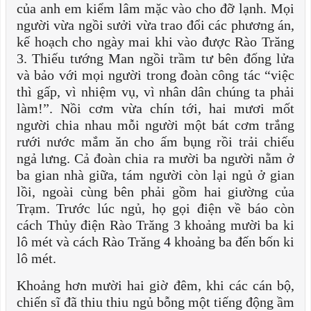
của anh em kiểm lâm mặc vào cho đỡ lạnh. Mọi
người vừa ngồi sưởi vừa trao đổi các phương án,
kế hoạch cho ngày mai khi vào được Rào Trăng
3. Thiếu tướng Man ngồi trầm tư bên đống lửa
và bảo với mọi người trong đoàn công tác “việc
thì gấp, vì nhiệm vụ, vì nhân dân chúng ta phải
làm!”. Nồi cơm vừa chín tới, hai mươi mốt
người chia nhau mỗi người một bát cơm trắng
rưới nước mắm ăn cho ấm bụng rồi trải chiếu
ngả lưng. Cả đoàn chia ra mười ba người nằm ở
ba gian nhà giữa, tám người còn lại ngủ ở gian
lồi, ngoài cùng bên phải gồm hai giường của
Trạm. Trước lúc ngủ, họ gọi điện về báo còn
cách Thủy điện Rào Trăng 3 khoảng mười ba ki
lô mét và cách Rào Trăng 4 khoảng ba đến bốn ki
lô mét.
Khoảng hơn mười hai giờ đêm, khi các cán bộ,
chiến sĩ đã thiu thiu ngủ bỗng một tiếng động ầm