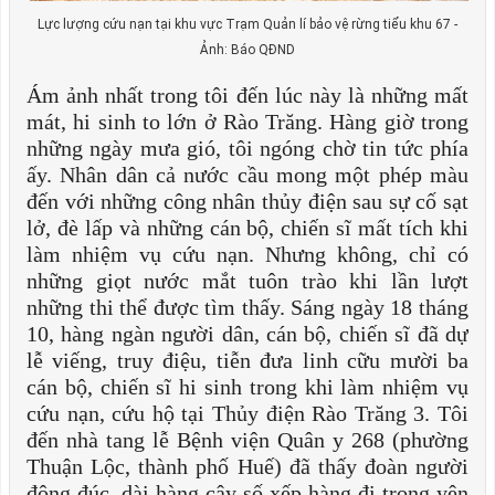
Lực lượng cứu nạn tại khu vực Trạm Quản lí bảo vệ rừng tiểu khu 67 -
Ảnh: Báo QĐND
Ám ảnh nhất trong tôi đến lúc này là những mất
mát, hi sinh to lớn ở Rào Trăng. Hàng giờ trong
những ngày mưa gió, tôi ngóng chờ tin tức phía
ấy. Nhân dân cả nước cầu mong một phép màu
đến với những công nhân thủy điện sau sự cố sạt
lở, đè lấp và những cán bộ, chiến sĩ mất tích khi
làm nhiệm vụ cứu nạn. Nhưng không, chỉ có
những giọt nước mắt tuôn trào khi lần lượt
những thi thể được tìm thấy. Sáng ngày 18 tháng
10, hàng ngàn người dân, cán bộ, chiến sĩ đã dự
lễ viếng, truy điệu, tiễn đưa linh cữu mười ba
cán bộ, chiến sĩ hi sinh trong khi làm nhiệm vụ
cứu nạn, cứu hộ tại Thủy điện Rào Trăng 3. Tôi
đến nhà tang lễ Bệnh viện Quân y 268 (phường
Thuận Lộc, thành phố Huế) đã thấy đoàn người
đông đúc, dài hàng cây số xếp hàng đi trong yên