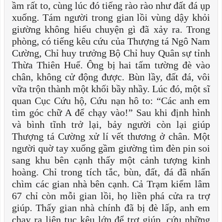
ầm rất to, cùng lúc đó tiếng rào rào như đất đá ụp
xuống. Tám người trong gian lồi vùng dậy khỏi
giường không hiểu chuyện gì đã xảy ra. Trong
phòng, có tiếng kêu cứu của Thượng tá Ngô Nam
Cường, Chỉ huy trưởng Bộ Chỉ huy Quân sự tỉnh
Thừa Thiên Huế. Ông bị hai tấm tường đè vào
chân, không cử động được. Bùn lầy, đất đá, vôi
vữa trộn thành một khối bầy nhầy. Lúc đó, một sĩ
quan Cục Cứu hộ, Cứu nạn hô to: “Các anh em
tìm góc chữ A để chạy vào!” Sau khi định hình
và bình tĩnh trở lại, bảy người còn lại giúp
Thượng tá Cường xử lí vết thương ở chân. Một
người quờ tay xuống gầm giường tìm đèn pin soi
sang khu bên cạnh thấy một cảnh tượng kinh
hoàng. Chỉ trong tích tắc, bùn, đất, đá đã nhấn
chìm các gian nhà bên cạnh. Cả Trạm kiểm lâm
67 chỉ còn mỗi gian lồi, họ liền phá cửa ra trợ
giúp. Thấy gian nhà chính đã bị đè lấp, anh em
chạy ra liên tục kêu lớn để trợ giúp, cứu những