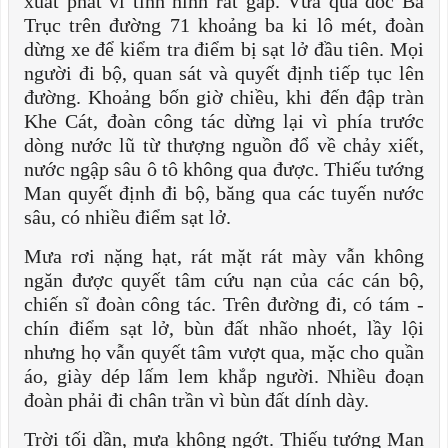
xuất phát vì tình hình rất gấp. Vừa qua dốc Ba
Trục trên đường 71 khoảng ba ki lô mét, đoàn
dừng xe để kiểm tra điểm bị sạt lở đầu tiên. Mọi
người đi bộ, quan sát và quyết định tiếp tục lên
đường. Khoảng bốn giờ chiều, khi đến đập tràn
Khe Cát, đoàn công tác dừng lại vì phía trước
dòng nước lũ từ thượng nguồn đổ về chảy xiết,
nước ngập sâu ô tô không qua được. Thiếu tướng
Man quyết định đi bộ, băng qua các tuyến nước
sâu, có nhiều điểm sạt lở.
Mưa rơi nặng hạt, rát mặt rát mày vẫn không
ngăn được quyết tâm cứu nạn của các cán bộ,
chiến sĩ đoàn công tác. Trên đường đi, có tám -
chín điểm sạt lở, bùn đất nhão nhoét, lầy lội
nhưng họ vẫn quyết tâm vượt qua, mặc cho quần
áo, giày dép lấm lem khắp người. Nhiều đoạn
đoàn phải đi chân trần vì bùn đất dính dày.
Trời tối dần, mưa không ngớt. Thiếu tướng Man