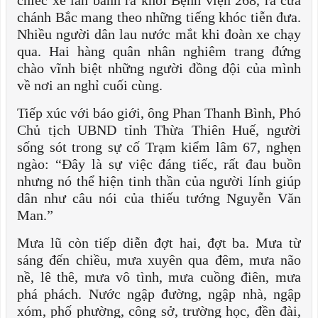
chiếc xe lăn bánh ra khỏi Bệnh viện 268, ra cửa
chánh Bắc mang theo những tiếng khóc tiễn đưa.
Nhiều người dân lau nước mắt khi đoàn xe chạy
qua. Hai hàng quân nhân nghiêm trang đứng
chào vĩnh biệt những người đồng đội của mình
về nơi an nghỉ cuối cùng.
Tiếp xúc với báo giới, ông Phan Thanh Bình, Phó
Chủ tịch UBND tỉnh Thừa Thiên Huế, người
sống sót trong sự cố Trạm kiểm lâm 67, nghẹn
ngào: “Đây là sự việc đáng tiếc, rất đau buồn
nhưng nó thể hiện tinh thần của người lính giúp
dân như câu nói của thiếu tướng Nguyễn Văn
Man.”
Mưa lũ còn tiếp diễn đợt hai, đợt ba. Mưa từ
sáng đến chiều, mưa xuyên qua đêm, mưa não
nề, lê thê, mưa vô tình, mưa cuồng điên, mưa
phá phách. Nước ngập đường, ngập nhà, ngập
xóm, phố phường, công sở, trường học, đền đài,