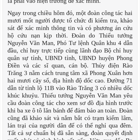
là phải vào hiện trường để xác minh.
Ngay trong chiều hôm đó, một đoàn công tác hai
mươi mốt người được tổ chức đi kiểm tra, khảo
sát để xác minh thông tin và có phương án cứu
hộ cứu nạn kịp thời. Đoàn do Thiếu tướng
Nguyễn Văn Man, Phó Tư lệnh Quân khu 4 dẫn
đầu, chỉ huy trực tiếp cùng lãnh đạo Bộ chỉ huy
quân sự tỉnh, UBND tỉnh, UBND huyện Phong
Điền và các sĩ quan, cán bộ. Thủy điện Rào
Trăng 3 nằm cách trung tâm xã Phong Xuân hơn
hai mươi cây số, địa hình độ dốc cao. Đường 71
dẫn từ tỉnh lộ 11B vào Rào Trăng 3 có nhiều dốc
khúc khuỷu. Thiếu tướng Nguyễn Văn Man yêu
cầu đoàn công tác cho xem sơ đồ địa hình trước
khi ba xe ô tô lăn bánh để đảm bảo an toàn. Đoàn
cũng đã khảo sát và nắm bắt có trạm kiểm lâm,
lán trại của người dân để có thể nghỉ qua đêm.
Tất cả sự chuẩn bị đã sẵn sàng, đoàn quyết định