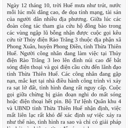
Ngày 12 tháng 10, trời Huế mưa như trút, nước
mỗi lúc mỗi dâng cao, đe dọa tính mạng, tài sản
của người dân nhiều địa phương. Giữa lúc các
đoàn công tác tham gia cứu hộ đồng bào trong
các vùng ngập lũ bỗng nhận được cuộc gọi kêu
cứu từ Thủy điện Rào Trăng 3 thuộc địa phận xã
Phong Xuân, huyện Phong Điền, tỉnh Thừa Thiên
Huế. Người công nhân đang làm việc tại Thủy
điện Rào Trăng 3 leo lên đỉnh núi cao để bắt
sóng điện thoại và gọi điện cầu cứu đến lãnh đạo
tỉnh Thừa Thiên Huế. Các công nhân đang gặp
nạn, mắc kẹt tại nhà điều hành công trình vì xảy
ra sạt lở đất, tình hình đang rất nguy cấp. Cuộc
gọi giữa chừng bị gián đoạn nghi do mất sóng
hoặc điện thoại hết pin. Bộ Tư lệnh Quân khu 4
và UBND tỉnh Thừa Thiên Huế nhận định, việc
mất liên lạc rất khó để xác định sự việc xảy ra
như thế nào, tình hình ra sao và chỉ có giải pháp