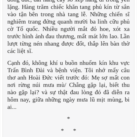
lặng. Hàng trăm chiếc khăn tang phủ kín từ sân
vào tận bên trong nhà tang lễ. Những chiến sĩ
nghiêm trang đứng quanh mười ba linh cữu phủ
cờ Tổ quốc. Nhiều người mắt đỏ hoe, xót xa
trước hình ảnh đau thương, mất mát lớn lao. Lần
lượt từng nén nhang được đốt, thắp lên bàn thờ
các liệt sĩ.
Cạnh đó, không khí u buồn nhuốm kín khu vực
Trấn Bình Đài và bệnh viện. Tôi nhớ mấy câu
thơ anh Hoài Đức viết trước đó: Mẹ sợ mất con
nơi rừng núi mưa mù/ Chẳng gặp lại, biết thu
nào gặp lại? và sự thật đau lòng đó đã diễn ra
hôm nay, giữa những ngày mưa lũ mịt mùng, bi
ai...
*
* *