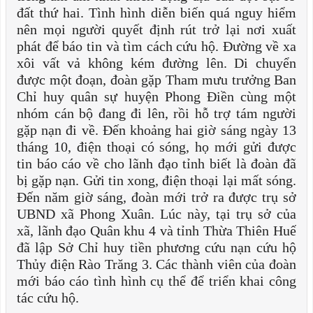
đất thứ hai. Tình hình diễn biến quá nguy hiểm
nên mọi người quyết định rút trở lại nơi xuất
phát để báo tin và tìm cách cứu hộ. Đường về xa
xôi vất vả không kém đường lên. Di chuyển
được một đoạn, đoàn gặp Tham mưu trưởng Ban
Chỉ huy quân sự huyện Phong Điền cùng một
nhóm cán bộ đang đi lên, rồi hỗ trợ tám người
gặp nạn đi về. Đến khoảng hai giờ sáng ngày 13
tháng 10, điện thoại có sóng, họ mới gửi được
tin báo cáo về cho lãnh đạo tỉnh biết là đoàn đã
bị gặp nạn. Gửi tin xong, điện thoại lại mất sóng.
Đến năm giờ sáng, đoàn mới trở ra được trụ sở
UBND xã Phong Xuân. Lúc này, tại trụ sở của
xã, lãnh đạo Quân khu 4 và tỉnh Thừa Thiên Huế
đã lập Sở Chỉ huy tiền phương cứu nạn cứu hộ
Thủy điện Rào Trăng 3. Các thành viên của đoàn
mới báo cáo tình hình cụ thể để triển khai công
tác cứu hộ.