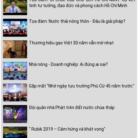
tinh tư tưởng, đạo đức và phong cách Hồ Chí Minh
Tọa đàm: Nước thải nông thôn - Đâu là giải pháp?
Thương hiệu gạo Việt 30 năm vẫn mờ nhạt
Nhà nông - Doanh nghiệp: Ai đúng ai sai?
Gặp mặt "Nhớ ngày tựu trường Phù Cừ 45 năm trước"
Đội quân nhà Phật trên đất nước chùa tháp
" Rubik 2019 – Cảm hứng và khát vọng"