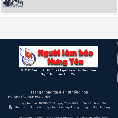
© 2022 Bản quyền thuộc về Người làm báo Hưng Yên.
Người làm báo Hưng Yên
Trang thông tin điện tử tổng hợp
HỘI NHÀ BÁO TỈNH HƯNG YÊN
Giấy phép số: 40/GP-TTĐT ngày 26/9/2025 do Sở Văn hóa, Thể
thao và Du lịch cấp Giấy phép thiết lập Trang thông tin điện tử tổng
hợp
Chịu trách nhiệm:
Đ/c Hoàng Minh Sơn, Tỉnh ủy viên, Tổng Biên