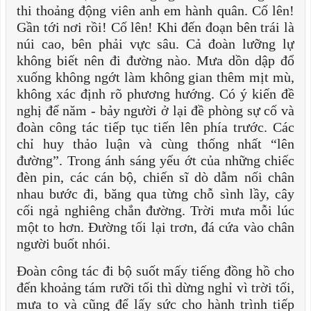
thi thoảng động viên anh em hành quân. Cố lên!
Gần tới nơi rồi! Cố lên! Khi đến đoạn bên trái là
núi cao, bên phải vực sâu. Cả đoàn lưỡng lự
không biết nên đi đường nào. Mưa dồn dập đổ
xuống không ngớt làm không gian thêm mịt mù,
không xác định rõ phương hướng. Có ý kiến đề
nghị để năm - bảy người ở lại đề phòng sự cố và
đoàn công tác tiếp tục tiến lên phía trước. Các
chỉ huy thảo luận và cùng thống nhất “lên
đường”. Trong ánh sáng yếu ớt của những chiếc
đèn pin, các cán bộ, chiến sĩ dò dẫm nối chân
nhau bước đi, băng qua từng chỗ sình lầy, cây
cối ngả nghiêng chắn đường. Trời mưa mỗi lúc
một to hơn. Đường tối lại trơn, đá cứa vào chân
người buốt nhói.
Đoàn công tác đi bộ suốt mấy tiếng đồng hồ cho
đến khoảng tám rưỡi tối thì dừng nghỉ vì trời tối,
mưa to và cũng để lấy sức cho hành trình tiếp