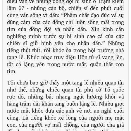
điếu văn về những đồng đội hi sinh ở Trạm kiểm
lâm 67 - những cán bộ, chiến sĩ đến phút cuối
cùng vẫn sống vì dân: “Phẩm chất đạo đức và sự
dũng cảm của các đồng chí luôn sống mãi trong
tim của đồng đội và nhân dân. Xin kính cẩn
nghiêng mình trước sự hi sinh cao cả của các
chiến sĩ giữ bình yên cho nhân dân.” Những
tiếng thút thít, rồi khóc òa trong hội trường nhà
tang lễ. Khúc nhạc truy điệu Hồn tử sĩ vang lên,
tất cả lặng yên trong nước mắt, quặn thắt con
tim.
Tôi chưa bao giờ thấy một tang lễ nhiều quan tài
như thế, những chiếc quan tài phủ cờ Tổ quốc
rực đỏ, những bát nhang ngút hương khói và
hàng trăm dải khăn tang buồn lặng lẽ. Nhiều giọt
nước mắt khóc đưa các anh về nơi an nghỉ cuối
cùng. Là tiếng khóc xé lòng của người mẹ mất
con, của người vợ mất chồng, của người cha già