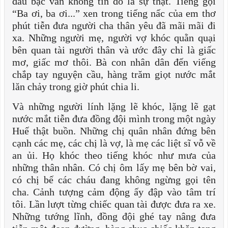
đầu bạc vẫn không tin đó là sự thật. Tiếng gọi
“Ba ơi, ba ơi...” xen trong tiếng nấc của em thơ
phút tiễn đưa người cha thân yêu đã mãi mãi đi
xa. Những người mẹ, người vợ khóc quằn quại
bên quan tài người thân và ước đây chỉ là giấc
mơ, giấc mơ thôi. Bà con nhân dân đến viếng
chắp tay nguyện cầu, hàng trăm giọt nước mắt
lăn chảy trong giờ phút chia li.
Và những người lính lặng lẽ khóc, lặng lẽ gạt
nước mắt tiễn đưa đồng đội mình trong một ngày
Huế thật buồn. Những chị quân nhân đứng bên
cạnh các mẹ, các chị là vợ, là mẹ các liệt sĩ vỗ về
an ủi. Họ khóc theo tiếng khóc như mưa của
những thân nhân. Có chị ôm lấy mẹ bên bờ vai,
có chị bế các cháu đang không ngừng gọi tên
cha. Cảnh tượng cảm động ấy đập vào tâm trí
tôi. Lần lượt từng chiếc quan tài được đưa ra xe.
Những tướng lĩnh, đồng đội ghé tay nâng đưa