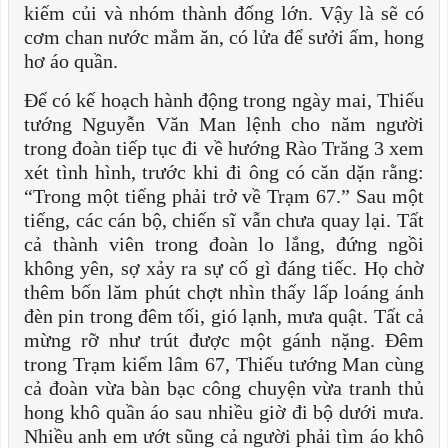
kiếm củi và nhóm thành đống lớn. Vậy là sẽ có
cơm chan nước mắm ăn, có lửa để sưởi ấm, hong
hơ áo quần.
Để có kế hoạch hành động trong ngày mai, Thiếu
tướng Nguyễn Văn Man lệnh cho năm người
trong đoàn tiếp tục đi về hướng Rào Trăng 3 xem
xét tình hình, trước khi đi ông có căn dặn rằng:
“Trong một tiếng phải trở về Trạm 67.” Sau một
tiếng, các cán bộ, chiến sĩ vẫn chưa quay lại. Tất
cả thành viên trong đoàn lo lắng, đứng ngồi
không yên, sợ xảy ra sự cố gì đáng tiếc. Họ chờ
thêm bốn lăm phút chợt nhìn thấy lấp loáng ánh
đèn pin trong đêm tối, gió lạnh, mưa quật. Tất cả
mừng rỡ như trút được một gánh nặng. Đêm
trong Trạm kiểm lâm 67, Thiếu tướng Man cùng
cả đoàn vừa bàn bạc công chuyện vừa tranh thủ
hong khô quần áo sau nhiều giờ đi bộ dưới mưa.
Nhiều anh em ướt sũng cả người phải tìm áo khô