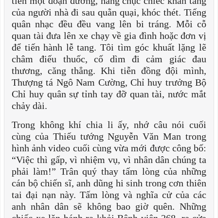
tiễn một đoạn đường, hàng chục chiếc khăn tang
của người nhà đi sau quằn quại, khóc thét. Tiếng
quân nhạc đều đều vang lên bi tráng. Mỗi cỗ
quan tài đưa lên xe chạy về gia đình hoặc đơn vị
để tiến hành lễ tang. Tôi tìm góc khuất lặng lẽ
châm điếu thuốc, cố dìm đi cảm giác đau
thương, căng thẳng. Khi tiễn đồng đội mình,
Thượng tá Ngô Nam Cường, Chỉ huy trưởng Bộ
Chỉ huy quân sự tỉnh tay đỡ quan tài, nước mắt
chảy dài.
Trong không khí chia li ấy, nhớ câu nói cuối
cùng của Thiếu tướng Nguyễn Văn Man trong
hình ảnh video cuối cùng vừa mới được công bố:
“Việc thì gấp, vì nhiệm vụ, vì nhân dân chúng ta
phải làm!” Trân quý thay tấm lòng của những
cán bộ chiến sĩ, anh dũng hi sinh trong cơn thiên
tai đại nạn này. Tấm lòng và nghĩa cử của các
anh nhân dân sẽ không bao giờ quên. Những