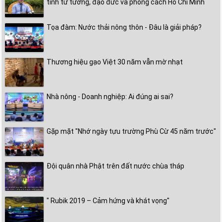
tinh tư tưởng, đạo đức và phong cách Hồ Chí Minh
Tọa đàm: Nước thải nông thôn - Đâu là giải pháp?
Thương hiệu gạo Việt 30 năm vẫn mờ nhạt
Nhà nông - Doanh nghiệp: Ai đúng ai sai?
Gặp mặt "Nhớ ngày tựu trường Phù Cừ 45 năm trước"
Đội quân nhà Phật trên đất nước chùa tháp
" Rubik 2019 – Cảm hứng và khát vọng"