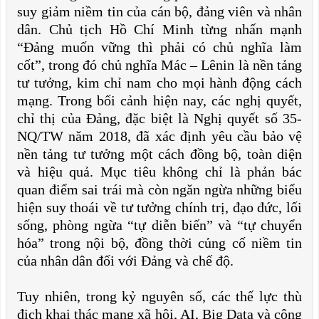
suy giảm niềm tin của cán bộ, đảng viên và nhân
dân. Chủ tịch Hồ Chí Minh từng nhấn mạnh
“Đảng muốn vững thì phải có chủ nghĩa làm
cốt”, trong đó chủ nghĩa Mác – Lênin là nền tảng
tư tưởng, kim chỉ nam cho mọi hành động cách
mạng. Trong bối cảnh hiện nay, các nghị quyết,
chỉ thị của Đảng, đặc biệt là Nghị quyết số 35-
NQ/TW năm 2018, đã xác định yêu cầu bảo vệ
nền tảng tư tưởng một cách đồng bộ, toàn diện
và hiệu quả. Mục tiêu không chỉ là phản bác
quan điểm sai trái mà còn ngăn ngừa những biểu
hiện suy thoái về tư tưởng chính trị, đạo đức, lối
sống, phòng ngừa “tự diễn biến” và “tự chuyển
hóa” trong nội bộ, đồng thời củng cố niềm tin
của nhân dân đối với Đảng và chế độ.
Tuy nhiên, trong kỷ nguyên số, các thế lực thù
địch khai thác mạng xã hội, AI, Big Data và công