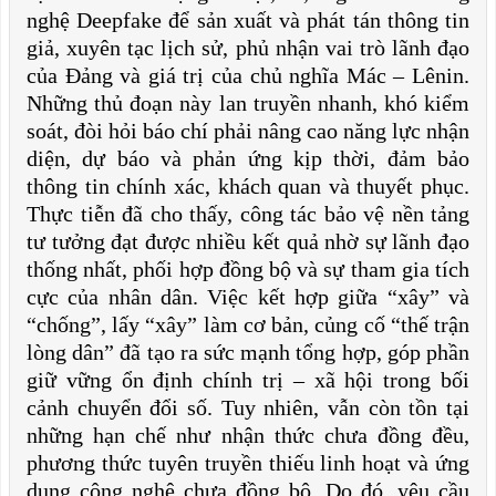
nghệ Deepfake để sản xuất và phát tán thông tin
giả, xuyên tạc lịch sử, phủ nhận vai trò lãnh đạo
của Đảng và giá trị của chủ nghĩa Mác – Lênin.
Những thủ đoạn này lan truyền nhanh, khó kiểm
soát, đòi hỏi báo chí phải nâng cao năng lực nhận
diện, dự báo và phản ứng kịp thời, đảm bảo
thông tin chính xác, khách quan và thuyết phục.
Thực tiễn đã cho thấy, công tác bảo vệ nền tảng
tư tưởng đạt được nhiều kết quả nhờ sự lãnh đạo
thống nhất, phối hợp đồng bộ và sự tham gia tích
cực của nhân dân. Việc kết hợp giữa “xây” và
“chống”, lấy “xây” làm cơ bản, củng cố “thế trận
lòng dân” đã tạo ra sức mạnh tổng hợp, góp phần
giữ vững ổn định chính trị – xã hội trong bối
cảnh chuyển đổi số. Tuy nhiên, vẫn còn tồn tại
những hạn chế như nhận thức chưa đồng đều,
phương thức tuyên truyền thiếu linh hoạt và ứng
dụng công nghệ chưa đồng bộ. Do đó, yêu cầu