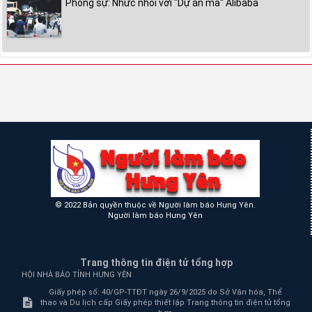
Phóng sự: Nhức nhối với "Dự án ma" Alibaba
© 2022 Bản quyền thuộc về Người làm báo Hưng Yên.
Người làm báo Hưng Yên
Trang thông tin điện tử tổng hợp
HỘI NHÀ BÁO TỈNH HƯNG YÊN
Giấy phép số: 40/GP-TTĐT ngày 26/9/2025 do Sở Văn hóa, Thể
thao và Du lịch cấp Giấy phép thiết lập Trang thông tin điện tử tổng