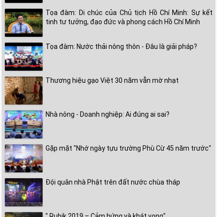
Tọa đàm: Di chúc của Chủ tịch Hồ Chí Minh: Sự kết
tinh tư tưởng, đạo đức và phong cách Hồ Chí Minh
Tọa đàm: Nước thải nông thôn - Đâu là giải pháp?
Thương hiệu gạo Việt 30 năm vẫn mờ nhạt
Nhà nông - Doanh nghiệp: Ai đúng ai sai?
Gặp mặt "Nhớ ngày tựu trường Phù Cừ 45 năm trước"
Đội quân nhà Phật trên đất nước chùa tháp
" Rubik 2019 – Cảm hứng và khát vọng"