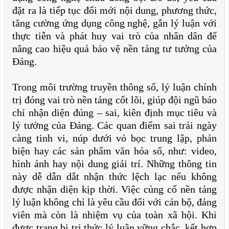
đặt ra là tiếp tục đổi mới nội dung, phương thức,
tăng cường ứng dụng công nghệ, gắn lý luận với
thực tiễn và phát huy vai trò của nhân dân để
nâng cao hiệu quả bảo vệ nền tảng tư tưởng của
Đảng.
Trong môi trường truyền thông số, lý luận chính
trị đóng vai trò nền tảng cốt lõi, giúp đội ngũ báo
chí nhận diện đúng – sai, kiên định mục tiêu và
lý tưởng của Đảng. Các quan điểm sai trái ngày
càng tinh vi, núp dưới vỏ bọc trung lập, phản
biện hay các sản phẩm văn hóa số, như: video,
hình ảnh hay nội dung giải trí. Những thông tin
này dễ dẫn dắt nhận thức lệch lạc nếu không
được nhận diện kịp thời. Việc củng cố nền tảng
lý luận không chỉ là yêu cầu đối với cán bộ, đảng
viên mà còn là nhiệm vụ của toàn xã hội. Khi
được trang bị tri thức lý luận vững chắc, kết hợp