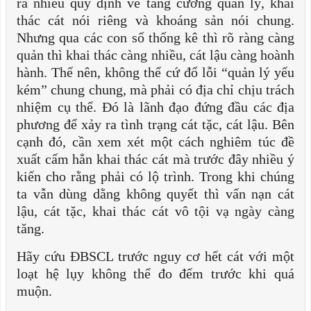
ra nhiều quy định về tăng cường quản lý, khai
thác cát nói riêng và khoáng sản nói chung.
Nhưng qua các con số thống kê thì rõ ràng càng
quản thì khai thác càng nhiều, cát lậu càng hoành
hành. Thế nên, không thể cứ đổ lỗi “quản lý yếu
kém” chung chung, mà phải có địa chỉ chịu trách
nhiệm cụ thể. Đó là lãnh đạo đứng đầu các địa
phương để xảy ra tình trạng cát tặc, cát lậu. Bên
cạnh đó, cần xem xét một cách nghiêm túc đề
xuất cấm hẳn khai thác cát mà trước đây nhiều ý
kiến cho rằng phải có lộ trình. Trong khi chúng
ta vẫn dùng dằng không quyết thì vấn nạn cát
lậu, cát tặc, khai thác cát vô tội vạ ngày càng
tăng.
Hãy cứu ĐBSCL trước nguy cơ hết cát với một
loạt hệ lụy không thể đo đếm trước khi quá
muộn.