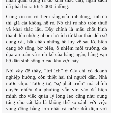
đã phải bỏ ra tới 5.000 tỉ đồng.
Cũng xin nói rõ thêm rằng nếu tính đúng, tính đủ
thì giá cát không hề rẻ. Nó chỉ rẻ nhờ trốn thuế
và khai thác lậu. Đây chính là mấu chốt hình
thành lên những nhóm lợi ích từ khai thác đến sử
dụng cát, bất chấp những hệ lụy về sạt lở, biến
dạng bờ sông, bờ biển, ô nhiễm môi trường, đe
dọa an toàn và sinh kế của hàng ngàn, hàng vạn
hộ dân sinh sống ở các khu vực này.
Nói vậy để thấy, “lợi ích” ở đây chỉ có doanh
nghiệp hưởng, còn thiệt hại thì người dân, Nhà
nước chịu. Tương tự, “sự phát triển” mà chính
quyền nhiều địa phương vẫn vin vào để biện
minh cho việc quản lý lỏng lẻo cũng như dung
túng cho cát lậu là không thể so sánh với việc
vùng đồng bằng lớn nhất cả nước đối diện với