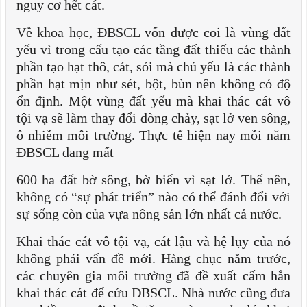
nguy cơ hết cát.
Về khoa học, ĐBSCL vốn được coi là vùng đất
yếu vì trong cấu tạo các tầng đất thiếu các thành
phần tạo hạt thô, cát, sỏi mà chủ yếu là các thành
phần hạt mịn như sét, bột, bùn nên không có độ
ổn định. Một vùng đất yếu mà khai thác cát vô
tội vạ sẽ làm thay đổi dòng chảy, sạt lở ven sông,
ô nhiễm môi trường. Thực tế hiện nay mỗi năm
ĐBSCL đang mất
600 ha đất bờ sông, bờ biển vì sạt lở. Thế nên,
không có “sự phát triển” nào có thể đánh đổi với
sự sống còn của vựa nông sản lớn nhất cả nước.
Khai thác cát vô tội vạ, cát lậu và hệ lụy của nó
không phải vấn đề mới. Hàng chục năm trước,
các chuyên gia môi trường đã đề xuất cấm hẳn
khai thác cát để cứu ĐBSCL. Nhà nước cũng đưa