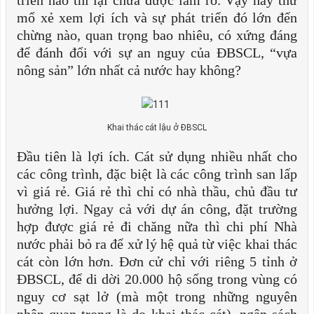
triển nào thì lại chưa được làm rõ. Vậy hãy thử
mổ xẻ xem lợi ích và sự phát triển đó lớn đến
chừng nào, quan trọng bao nhiêu, có xứng đáng
để đánh đổi với sự an nguy của ĐBSCL, “vựa
nông sản” lớn nhất cả nước hay không?
Khai thác cát lậu ở ĐBSCL
Đầu tiên là lợi ích. Cát sử dụng nhiều nhất cho
các công trình, đặc biệt là các công trình san lấp
vì giá rẻ. Giá rẻ thì chỉ có nhà thầu, chủ đầu tư
hưởng lợi. Ngay cả với dự án công, đặt trường
hợp được giá rẻ đi chăng nữa thì chi phí Nhà
nước phải bỏ ra để xử lý hệ quả từ việc khai thác
cát còn lớn hơn. Đơn cử chỉ với riêng 5 tỉnh ở
ĐBSCL, để di dời 20.000 hộ sống trong vùng có
nguy cơ sạt lở (mà một trong những nguyên
nhân quan trọng là do khai thác cát), ngân sách