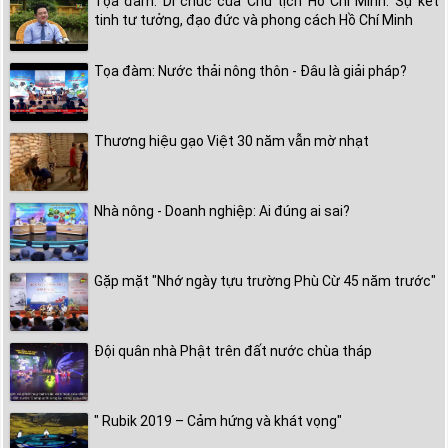
Tọa đàm: Di chúc của Chủ tịch Hồ Chí Minh: Sự kết
tinh tư tưởng, đạo đức và phong cách Hồ Chí Minh
Tọa đàm: Nước thải nông thôn - Đâu là giải pháp?
Thương hiệu gạo Việt 30 năm vẫn mờ nhạt
Nhà nông - Doanh nghiệp: Ai đúng ai sai?
Gặp mặt "Nhớ ngày tựu trường Phù Cừ 45 năm trước"
Đội quân nhà Phật trên đất nước chùa tháp
" Rubik 2019 – Cảm hứng và khát vọng"