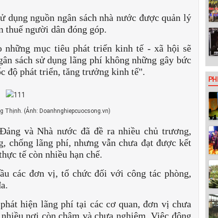
 sử dụng nguồn ngân sách nhà nước được quản lý
ền thuế người dân đóng góp.
 những mục tiêu phát triển kinh tế - xã hội sẽ
ngân sách sử dụng lãng phí không những gây bức
 độ phát triển, tăng trưởng kinh tế".
PH
ng Thịnh. (Ảnh: Doanhnghiepcuocsong.vn)
 Đảng và Nhà nước đã đề ra nhiều chủ trương,
g, chống lãng phí, nhưng vẫn chưa đạt được kết
thực tế còn nhiều hạn chế.
ầu các đơn vị, tổ chức đối với công tác phòng,
a.
 phát hiện lãng phí tại các cơ quan, đơn vị chưa
ở nhiều nơi còn chậm và chưa nghiêm. Việc động