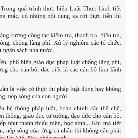
. Trong quá trình thực hiện Luật Thực hành tiết
g mắc, có những nội dung xa rời thực tiễn thì
tăng cường công tác kiểm tra, thanh tra, điều tra,
hòng, chống lãng phí. Xử lý nghiêm các tổ chức,
át ngân sách nhà nước.
ền, phổ biến giáo dục pháp luật chống lãng phí,
ởng cho cán bộ, đặc biệt là các cán bộ làm lãnh
uần là việc có thực thi pháp luật đúng hay không
ng, nếp sống của con người.
ện hệ thống pháp luật, hoàn chỉnh các thể chế,
ền thông, giáo dục tư tưởng, đạo đức cho cán bộ,
iếp như thanh thiếu niên, học sinh... Khi mà tiết
en, nếp sống của từng cá nhân thì không cần phải
ễn Thị Việt Nga nhấn mạnh.