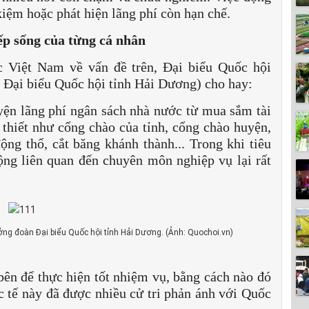
kiệm hoặc phát hiện lãng phí còn hạn chế.
nếp sống của từng cá nhân
c Việt Nam về vấn đề trên, Đại biểu Quốc hội
Đại biểu Quốc hội tỉnh Hải Dương) cho hay:
yện lãng phí ngân sách nhà nước từ mua sắm tài
thiết như cổng chào của tỉnh, cổng chào huyện,
ộng thổ, cắt băng khánh thành... Trong khi tiêu
ng liên quan đến chuyên môn nghiệp vụ lại rất
ởng đoàn Đại biểu Quốc hội tỉnh Hải Dương. (Ảnh: Quochoi.vn)
bên để thực hiện tốt nhiệm vụ, bằng cách nào đó
c tế này đã được nhiều cử tri phản ánh với Quốc