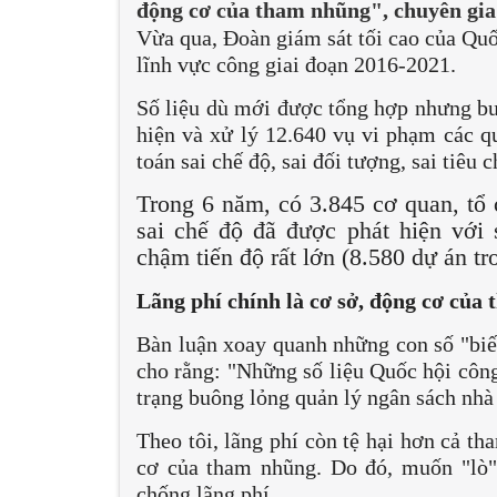
động cơ của tham nhũng", chuyên gia
Vừa qua, Đoàn giám sát tối cao của Quố
lĩnh vực công giai đoạn 2016-2021.
Số liệu dù mới được tổng hợp nhưng bư
hiện và xử lý 12.640 vụ vi phạm các qu
toán sai chế độ, sai đối tượng, sai tiêu
Trong 6 năm, có 3.845 cơ quan, tổ
sai chế độ đã được phát hiện với 
chậm tiến độ rất lớn (8.580 dự án tr
Lãng phí chính là cơ sở, động cơ của
Bàn luận xoay quanh những con số "biết
cho rằng: "Những số liệu Quốc hội công
trạng buông lỏng quản lý ngân sách nhà 
Theo tôi, lãng phí còn tệ hại hơn cả t
cơ của tham nhũng. Do đó, muốn "lò"
chống lãng phí.