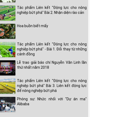
Tác phẩm Liên kết "Động lực cho nông
nghiệp bứt phá" Bài 2. Nhận diện rào cản
Hoa buồn biết mấy
Tác phẩm Liên kết "Động lực cho nông
nghiệp bứt phá" - Bài 1. Đổi thay từ những
cánh đồng
Lễ trao giải báo chí Nguyễn Văn Linh lần
thứ nhất năm 2018
Tác phẩm Liên kết "Động lực cho nông
nghiệp bứt phá" Bài 3. Liên kết động lực
để nông nghiệp bứt phá
Phóng sự: Nhức nhối với "Dự án ma"
Alibaba