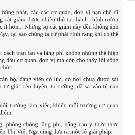
 bùng phát, các các cơ quan, đơn vị hạn chế đi
ng cắt giảm được nhiều thủ tục hành chính rườm
ức ít hơn... Những sự cắt giảm này đều không ảnh
y, tại sao chúng ta cứ phải rình rang khi có thể
 cách tràn lan và lãng phí không những thể hiện
g đầu cơ quan, đơn vị mà còn cho thấy lối sống
 chức.
cán bộ, đảng viên có lúc, có nơi chưa được sát
 tự giác rèn luyện, tu dưỡng, đã sa vào tệ nạn
môi trường làm việc, khiến môi trường cơ quan
 điểm.
, phòng chống lãng phí, nâng cao ý thức thực
ễn Thị Việt Nga cũng đưa ra một số giải pháp.