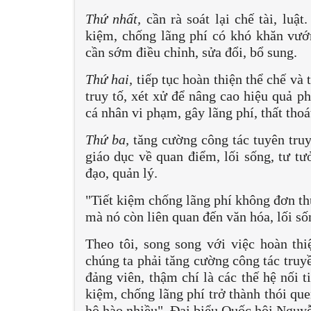
Thứ nhất,
cần rà soát lại chế tài, luật
kiệm, chống lãng phí có khó khăn vướn
cần sớm điều chỉnh, sửa đổi, bổ sung.
Thứ hai,
tiếp tục hoàn thiện thể chế và 
truy tố, xét xử để nâng cao hiệu quả p
cá nhân vi phạm, gây lãng phí, thất tho
Thứ ba,
tăng cường công tác tuyên truy
giáo dục về quan điểm, lối sống, tư tư
đạo, quản lý.
"Tiết kiệm chống lãng phí không đơn th
mà nó còn liên quan đến văn hóa, lối số
Theo tôi, song song với việc hoàn thi
chúng ta phải tăng cường công tác truy
đảng viên, thậm chí là các thế hệ nối t
kiệm, chống lãng phí trở thành thói qu
hô hào nhiều", Đại biểu Quốc hội Nguy