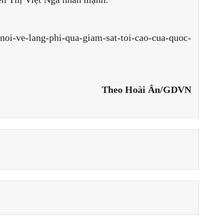
t-noi-ve-lang-phi-qua-giam-sat-toi-cao-cua-quoc-
Theo Hoài Ân/GDVN