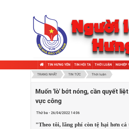
TIN HƯNG YÊN
TIN HỘI TA
THỜI LUẬN
NGHIỆP 
TRANG NHẤT
TIN TỨC
Thời luận
Muốn 'lò' bớt nóng, cần quyết liệ
vực công
Thứ ba - 26/04/2022 14:06
"Theo tôi, lãng phí còn tệ hại hơn cả