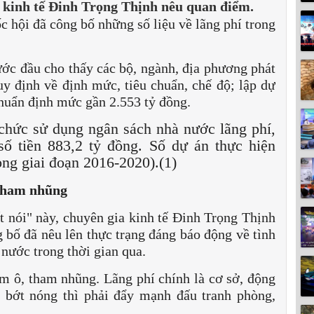
 kinh tế Đinh Trọng Thịnh nêu quan điểm.
c hội đã công bố những số liệu về lãng phí trong
ớc đầu cho thấy các bộ, ngành, địa phương phát
y định về định mức, tiêu chuẩn, chế độ; lập dự
 chuẩn định mức gần 2.553 tỷ đồng.
 chức sử dụng ngân sách nhà nước lãng phí,
số tiền 883,2 tỷ đồng. Số dự án thực hiện
ong giai đoạn 2016-2020).(1)
 tham nhũng
 nói" này, chuyên gia kinh tế Đinh Trọng Thịnh
 bố đã nêu lên thực trạng đáng báo động về tình
nước trong thời gian qua.
ham ô, tham nhũng. Lãng phí chính là cơ sở, động
 bớt nóng thì phải đẩy mạnh đấu tranh phòng,