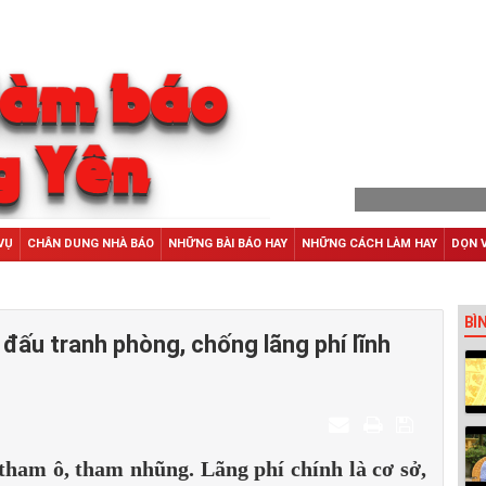
VỤ
CHÂN DUNG NHÀ BÁO
NHỮNG BÀI BÁO HAY
NHỮNG CÁCH LÀM HAY
DỌN 
BÌ
t đấu tranh phòng, chống lãng phí lĩnh
 tham ô, tham nhũng. Lãng phí chính là cơ sở,