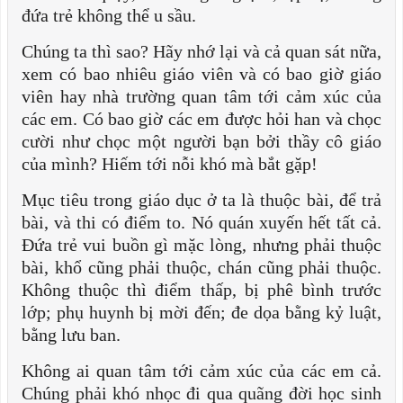
đứa trẻ không thể u sầu.
Chúng ta thì sao? Hãy nhớ lại và cả quan sát nữa,
xem có bao nhiêu giáo viên và có bao giờ giáo
viên hay nhà trường quan tâm tới cảm xúc của
các em. Có bao giờ các em được hỏi han và chọc
cười như chọc một người bạn bởi thầy cô giáo
của mình? Hiếm tới nỗi khó mà bắt gặp!
Mục tiêu trong giáo dục ở ta là thuộc bài, để trả
bài, và thi có điểm to. Nó quán xuyến hết tất cả.
Đứa trẻ vui buồn gì mặc lòng, nhưng phải thuộc
bài, khổ cũng phải thuộc, chán cũng phải thuộc.
Không thuộc thì điểm thấp, bị phê bình trước
lớp; phụ huynh bị mời đến; đe dọa bằng kỷ luật,
bằng lưu ban.
Không ai quan tâm tới cảm xúc của các em cả.
Chúng phải khó nhọc đi qua quãng đời học sinh