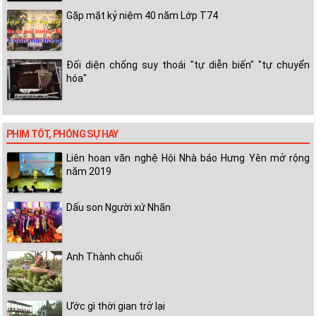
Gặp mặt kỷ niệm 40 năm Lớp T74
Đối diện chống suy thoái "tự diễn biến" "tự chuyển
hóa"
PHIM TỐT, PHÓNG SỰ HAY
Liên hoan văn nghệ Hội Nhà báo Hưng Yên mở rộng
năm 2019
Dấu son Người xứ Nhãn
Anh Thành chuối
Ước gì thời gian trở lại