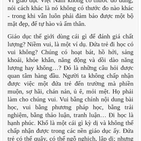
nói cách khác là nó không có thước đo nào khác
- trong khi vẫn luôn phải đảm bảo được một bộ
mặt đẹp, để tự hào và ấm thân.
Giáo dục thế giới dùng cái gì để đánh giá chất
lượng? Niềm vui, là một ví dụ. Đứa trẻ đi học có
vui không? Chúng có hoạt bát, hồ hởi, sảng
khoái, khỏe khắn, năng động và dồi dào năng
lượng hay không…? Đó là những câu hỏi được
quan tâm hàng đầu. Người ta không chấp nhận
được việc một đứa trẻ đến trường mà phiền
muộn, sợ hãi, chán nản, ủ ê, mỏi mệt. Họ phải
làm cho chúng vui. Vui bằng chính nội dung bài
học, vui bằng phương pháp học, bằng trải
nghiệm, bằng thảo luận, tranh luận… Đi học là
hạnh phúc. Khổ là một cái gì kỳ dị và không thể
chấp nhận được trong các nền giáo dục ấy. Đứa
trẻ có thể quậy, có thể ngỗ nghịch, lập dị; nhưng