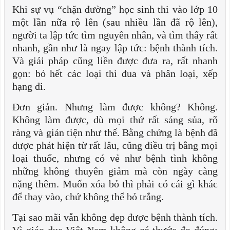
Khi sự vụ “chặn đường” học sinh thi vào lớp 10
một lần nữa rộ lên (sau nhiều lần đã rộ lên),
người ta lập tức tìm nguyên nhân, và tìm thấy rất
nhanh, gần như là ngay lập tức: bệnh thành tích.
Và giải pháp cũng liền được đưa ra, rất nhanh
gọn: bỏ hết các loại thi đua và phân loại, xếp
hạng đi.
Đơn giản. Nhưng làm được không? Không.
Không làm được, dù mọi thứ rất sáng sủa, rõ
ràng và giản tiện như thế. Bằng chứng là bệnh đã
được phát hiện từ rất lâu, cũng điều trị bằng mọi
loại thuốc, nhưng có vẻ như bệnh tình không
những không thuyên giảm mà còn ngày càng
nặng thêm. Muốn xóa bỏ thì phải có cái gì khác
để thay vào, chứ không thể bỏ trắng.
Tại sao mãi vẫn không dẹp được bệnh thành tích.
Vì giáo dục Việt Nam không có thước đo đúng;