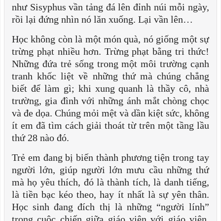
như Sisyphus vần tảng đá lên đỉnh núi mỗi ngày,
rồi lại đứng nhìn nó lăn xuống. Lại vần lên…
Học không còn là một món quà, nó giống một sự
trừng phạt nhiều hơn. Trừng phạt bằng tri thức!
Những đứa trẻ sống trong một môi trường cạnh
tranh khốc liệt về những thứ mà chúng chẳng
biết để làm gì; khi xung quanh là thầy cô, nhà
trường, gia đình với những ánh mắt chòng chọc
và đe dọa. Chúng mỏi mệt và dần kiệt sức, không
ít em đã tìm cách giải thoát từ trên một tầng lầu
thứ 28 nào đó.
Trẻ em đang bị biến thành phương tiện trong tay
người lớn, giúp người lớn mưu cầu những thứ
mà họ yêu thích, đó là thành tích, là danh tiếng,
là tiền bạc kéo theo, hay ít nhất là sự yên thân.
Học sinh đang đích thị là những “người lính”
trong cuộc chiến giữa giáo viên với giáo viên,