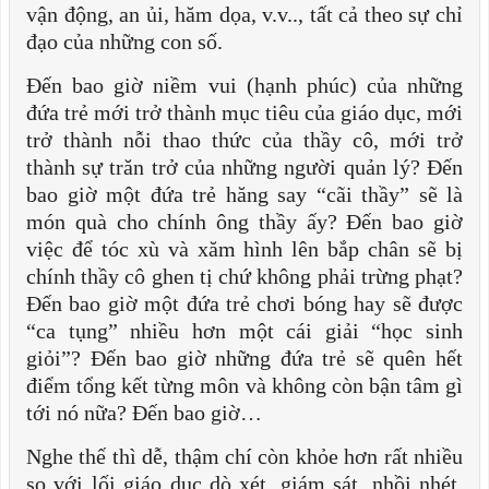
vận động, an ủi, hăm dọa, v.v.., tất cả theo sự chỉ
đạo của những con số.
Đến bao giờ niềm vui (hạnh phúc) của những
đứa trẻ mới trở thành mục tiêu của giáo dục, mới
trở thành nỗi thao thức của thầy cô, mới trở
thành sự trăn trở của những người quản lý? Đến
bao giờ một đứa trẻ hăng say “cãi thầy” sẽ là
món quà cho chính ông thầy ấy? Đến bao giờ
việc để tóc xù và xăm hình lên bắp chân sẽ bị
chính thầy cô ghen tị chứ không phải trừng phạt?
Đến bao giờ một đứa trẻ chơi bóng hay sẽ được
“ca tụng” nhiều hơn một cái giải “học sinh
giỏi”? Đến bao giờ những đứa trẻ sẽ quên hết
điểm tổng kết từng môn và không còn bận tâm gì
tới nó nữa? Đến bao giờ…
Nghe thế thì dễ, thậm chí còn khỏe hơn rất nhiều
so với lối giáo dục dò xét, giám sát, nhồi nhét,