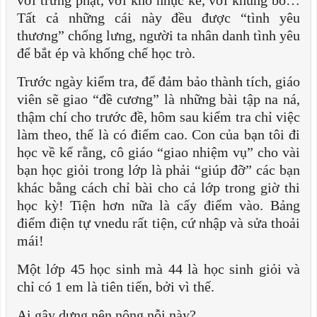
Tất cả những cái này đều được “tình yêu
thương” chống lưng, người ta nhân danh tình yêu
để bắt ép và khống chế học trò.
Trước ngày kiểm tra, để đảm bảo thành tích, giáo
viên sẽ giao “đề cương” là những bài tập na ná,
thậm chí cho trước đề, hôm sau kiểm tra chỉ việc
làm theo, thế là có điểm cao. Con của bạn tôi đi
học về kể rằng, cô giáo “giao nhiệm vụ” cho vài
bạn học giỏi trong lớp là phải “giúp đỡ” các bạn
khác bằng cách chỉ bài cho cả lớp trong giờ thi
học kỳ! Tiện hơn nữa là cấy điểm vào. Bảng
điểm điện tự vnedu rất tiện, cứ nhập và sửa thoải
mái!
Một lớp 45 học sinh mà 44 là học sinh giỏi và
chỉ có 1 em là tiên tiến, bởi vì thế.
Ai gây dựng nên nông nỗi này?