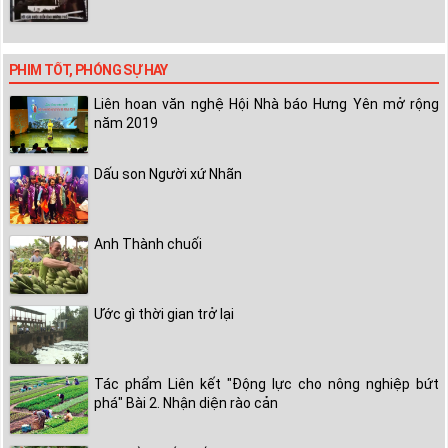
PHIM TỐT, PHÓNG SỰ HAY
Liên hoan văn nghệ Hội Nhà báo Hưng Yên mở rộng
năm 2019
Dấu son Người xứ Nhãn
Anh Thành chuối
Ước gì thời gian trở lại
Tác phẩm Liên kết "Động lực cho nông nghiệp bứt
phá" Bài 2. Nhận diện rào cản