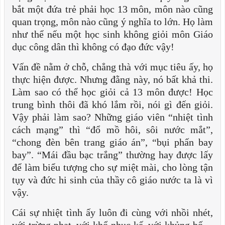
bắt một đứa trẻ phải học 13 môn, môn nào cũng
quan trọng, môn nào cũng ý nghĩa to lớn. Họ làm
như thể nếu một học sinh không giỏi môn Giáo
dục công dân thì không có đạo đức vậy!
Vấn đề nằm ở chỗ, chẳng thà với mục tiêu ấy, họ
thực hiện được. Nhưng đằng này, nó bất khả thi.
Làm sao có thể học giỏi cả 13 môn được! Học
trung bình thôi đã khó lắm rồi, nói gì đến giỏi.
Vậy phải làm sao? Những giáo viên “nhiệt tình
cách mạng” thì “đổ mồ hôi, sôi nước mắt”,
“chong đèn bên trang giáo án”, “bụi phấn bay
bay”. “Mái đầu bạc trắng” thường hay được lấy
để làm biểu tượng cho sự miệt mài, cho lòng tận
tụy và đức hi sinh của thầy cô giáo nước ta là vì
vậy.
Cái sự nhiệt tình ấy luôn đi cùng với nhồi nhét,
với trừng phạt, với khổ nhục kế, với khủng bố…