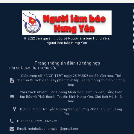
© 2022 Bản quyền thuộc về Người làm báo Hưng Yên.
Người làm báo Hưng Yên
Trang thông tin điện tử tổng hợp
HỘI NHÀ BÁO TỈNH HƯNG YÊN
Giấy phép số: 40/GP-TTĐT ngày 26/9/2025 do Sở Văn hóa, Thể
thao và Du lịch cấp Giấy phép thiết lập Trang thông tin điện tử tổng
hợp
Chịu trách nhiệm:
Đ/c Hoàng Minh Sơn, Tỉnh ủy viên, Tổng Biên
tập Báo và Phát thanh, Truyền hình Hưng Yên, Chủ tịch Hội Nhà
báo
Địa chỉ:
Số 36 Nguyễn Phong Sắc, phường Phố Hiến, tỉnh Hưng
Yên
Điện thoại:
02213.862.272
Email:
hoinhabaohungyen@gmail.com