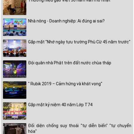
Thương hiệu gạo Việt 30 năm vẫn mờ nhạt
Nhà nông - Doanh nghiệp: Ai đúng ai sai?
Gặp mặt "Nhớ ngày tựu trường Phù Cừ 45 năm trước"
Đội quân nhà Phật trên đất nước chùa tháp
" Rubik 2019 – Cảm hứng và khát vọng"
Gặp mặt kỷ niệm 40 năm Lớp T74
Đối diện chống suy thoái "tự diễn biến" "tự chuyển
hóa"