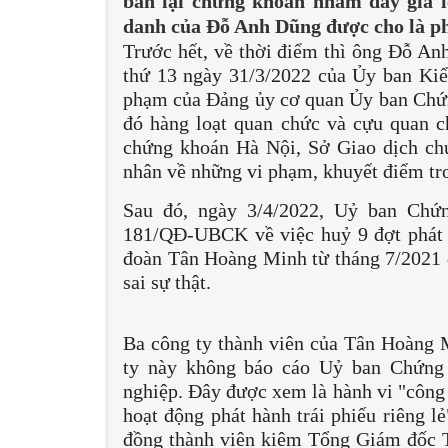
bán lại chứng khoán nhằm đẩy giá lê
danh của Đỗ Anh Dũng được cho là ph
Trước hết, về thời điểm thì ông Đỗ Anh
thứ 13 ngày 31/3/2022 của Ủy ban Kiể
phạm của Đảng ủy cơ quan Ủy ban Chứ
đó hàng loạt quan chức và cựu quan 
chứng khoán Hà Nội, Sở Giao dịch ch
nhân về những vi phạm, khuyết điểm tro
Sau đó, ngày 3/4/2022, Uỷ ban Chứ
181/QĐ-UBCK về việc huỷ 9 đợt phát hà
đoàn Tân Hoàng Minh từ tháng 7/2021 đ
sai sự thật.
Ba công ty thành viên của Tân Hoàng M
ty này không báo cáo Uỷ ban Chứng 
nghiệp. Đây được xem là hành vi "công b
hoạt động phát hành trái phiếu riêng l
đồng thành viên kiêm Tổng Giám đốc 