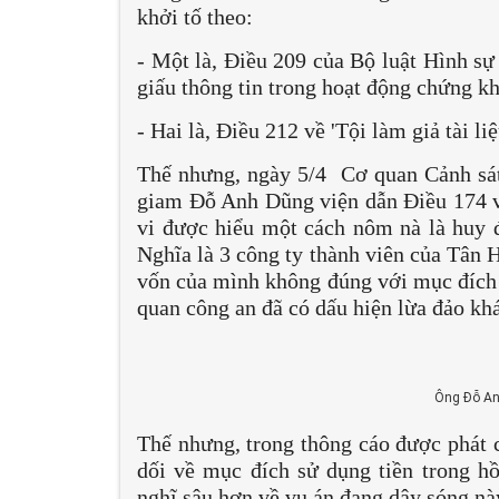
khởi tố theo:
- Một là, Điều 209 của Bộ luật Hình sự 
giấu thông tin trong hoạt động chứng kh
- Hai là, Điều 212 về 'Tội làm giả tài l
Thế nhưng, ngày 5/4 Cơ quan Cảnh sát 
giam Đỗ Anh Dũng viện dẫn Điều 174 về
vi được hiểu một cách nôm nà là huy 
Nghĩa là 3 công ty thành viên của Tân 
vốn của mình không đúng với mục đích t
quan công an đã có dấu hiện lừa đảo kh
Ông Đỗ Anh
Thế nhưng, trong thông cáo được phát c
dối về mục đích sử dụng tiền trong hồ
nghĩ sâu hơn về vụ án đang dậy sóng nà