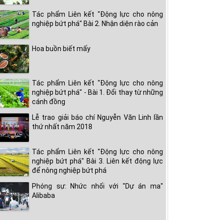
Tác phẩm Liên kết "Động lực cho nông
nghiệp bứt phá" Bài 2. Nhận diện rào cản
Hoa buồn biết mấy
Tác phẩm Liên kết "Động lực cho nông
nghiệp bứt phá" - Bài 1. Đổi thay từ những
cánh đồng
Lễ trao giải báo chí Nguyễn Văn Linh lần
thứ nhất năm 2018
Tác phẩm Liên kết "Động lực cho nông
nghiệp bứt phá" Bài 3. Liên kết động lực
để nông nghiệp bứt phá
Phóng sự: Nhức nhối với "Dự án ma"
Alibaba