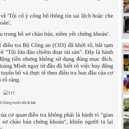
về 'Tội cố ý công bố thông tin sai lệch hoặc che
oán',
iệu trong hồ sơ chào bán, niêm yết chứng khoán'.
điều tra Bộ Công an (C03) đã khởi tố, bắt tạm
PH
 "Tội lừa đảo chiếm đoạt tài sản". Đây là hành
động tiền nhưng không sử dụng đúng mục đích.
Hoàng Minh ngay từ đầu đã biết rõ việc huy động
uyên bố và thực tế theo điều tra ban đầu của cơ
á rõ ràng.
 Dũng trước khi bị bắt.
ủa cơ quan điều tra không phải là hành vi "gian
 sơ chào bán chứng khoán", khiến người ta lại
y.