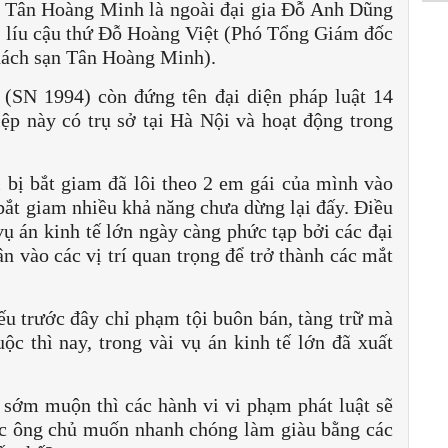
n Tân Hoàng Minh là ngoài đại gia Đỗ Anh Dũng
h líu cậu thứ Đỗ Hoàng Việt (Phó Tổng Giám đốc
ách sạn Tân Hoàng Minh).
 (SN 1994) còn đứng tên đại diện pháp luật 14
ệp này có trụ sở tại Hà Nội và hoạt động trong
 bị bắt giam đã lôi theo 2 em gái của mình vào
 bắt giam nhiều khả năng chưa dừng lại đấy. Điều
vụ án kinh tế lớn ngày càng phức tạp bởi các đại
ân vào các vị trí quan trọng để trở thành các mắt
ếu trước đây chỉ phạm tội buôn bán, tàng trữ mà
ộc thì nay, trong vài vụ án kinh tế lớn đã xuất
 sớm muộn thì các hành vi vi phạm phát luật sẽ
các ông chủ muốn nhanh chóng làm giàu bằng các