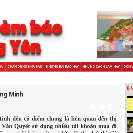
VỤ
CHÂN DUNG NHÀ BÁO
NHỮNG BÀI BÁO HAY
NHỮNG CÁCH LÀM HAY
DỌN 
BÌ
àng Minh
nh đều có điểm chung là liên quan đến thị
 Văn Quyết sử dụng nhiều tài khoản mua đi