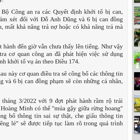
 Bộ Công an ra các Quyết định khởi tố bị can,
hám xét đối với Đỗ Anh Dũng và 6 bị can đồng
n, mất khả năng trả nợ hoặc có khả năng trả mà
át hành đến giờ vẫn chưa thấy lên tiếng. Như vậy
 tra cơ quan công an đã phát hiện việc sử dụng
ịnh khởi tố vụ án theo Điều 174.
sau này cơ quan điều tra sẽ công bố các thông tin
g và 6 bị can đồng phạm sẽ còn những cá nhân,
tháng 3/2022 với 9 đợt phát hành rầm rộ trái
n Hoàng Minh có thể "múa gậy giữa rừng hoang"
g bố thông tin sai sự thật, che giấu thông tin
iêng lẻ" sẽ được tiếp tục làm rõ trong quá trình