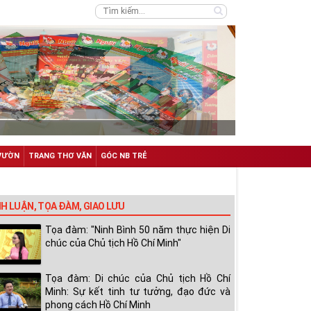
VƯỜN
TRANG THƠ VĂN
GÓC NB TRẺ
NH LUẬN, TỌA ĐÀM, GIAO LƯU
Tọa đàm: "Ninh Bình 50 năm thực hiện Di
chúc của Chủ tịch Hồ Chí Minh"
Tọa đàm: Di chúc của Chủ tịch Hồ Chí
Minh: Sự kết tinh tư tưởng, đạo đức và
phong cách Hồ Chí Minh