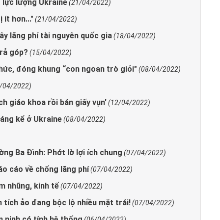
 lực lượng Ukraine
(21/04/2022)
ít hơn..."
(21/04/2022)
ây lãng phí tài nguyên quốc gia
(18/04/2022)
trả góp?
(15/04/2022)
thức, đóng khung “con ngoan trò giỏi"
(08/04/2022)
/04/2022)
h giáo khoa rồi bán giấy vụn'
(12/04/2022)
đáng kể ở Ukraine
(08/04/2022)
ng Ba Đình: Phớt lờ lợi ích chung
(07/04/2022)
áo cáo về chống lãng phí
(07/04/2022)
m nhũng, kinh tế
(07/04/2022)
 tích ảo đang bộc lộ nhiều mặt trái!
(07/04/2022)
 ninh có tính hệ thống
(06/04/2022)