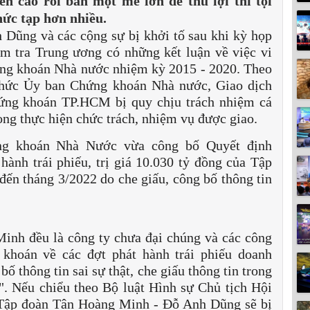
n cao rồi bán một mẻ lớn để thu lợi thì tội
ức tạp hơn nhiều.
 Dũng và các cộng sự bị khởi tố sau khi kỳ họp
m tra Trung ương có những kết luận về việc vi
ng khoán Nhà nước nhiệm kỳ 2015 - 2020. Theo
chức Ủy ban Chứng khoán Nhà nước, Giao dịch
ứng khoán TP.HCM bị quy chịu trách nhiệm cá
ng thực hiện chức trách, nhiệm vụ được giao.
ng khoán Nhà Nước vừa công bố Quyết định
nh trái phiếu, trị giá 10.030 tỷ đồng của Tập
ến tháng 3/2022 do che giấu, công bố thông tin
inh đều là công ty chưa đại chúng và các công
khoán về các đợt phát hành trái phiếu doanh
ố thông tin sai sự thật, che giấu thông tin trong
ẻ". Nếu chiểu theo Bộ luật Hình sự Chủ tịch Hội
Tập đoàn Tân Hoàng Minh - Đỗ Anh Dũng sẽ bị