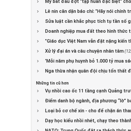
Mỹ bắt đầu đợt "tập huấn đặc biệt" cho
Lê nin căn dặn báo chí: "Hãy nói chính trị 
Sửa luật cần khắc phục tích tụ tần số g
Doanh nghiệp mua đất theo hình thức 
"Giáo dục Việt Nam vẫn đặt nặng kiến 
Xử lý đại án và câu chuyện nhân tâm
(12
'Mỗi năm phụ huynh bỏ 1.000 tỷ mua sác
Nga thừa nhận quân đội chịu tổn thất 
Những tin cũ hơn
Vụ nhồi cao ốc 11 tầng cạnh Quảng trườ
Điểm danh bộ ngành, địa phương “lờ” b
Loại bỏ cơ chế xin - cho để chặn án tha
Dạy học kiểu nhồi nhét, chạy theo thành
NATO: Trung Quốc đặt ra thách thức an