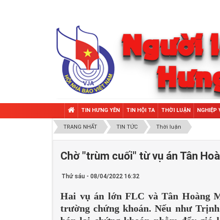
TIN HƯNG YÊN
TIN HỘI TA
THỜI LUẬN
NGHIỆP 
TRANG NHẤT
TIN TỨC
Thời luận
Chờ "trùm cuối" từ vụ án Tân Ho
Thứ sáu - 08/04/2022 16:32
Hai vụ án lớn FLC và Tân Hoàng Mi
trường chứng khoán. Nếu như Trịnh