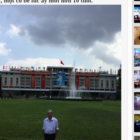
, một cô bé lúc ấy mới hơn 10 tuổi.