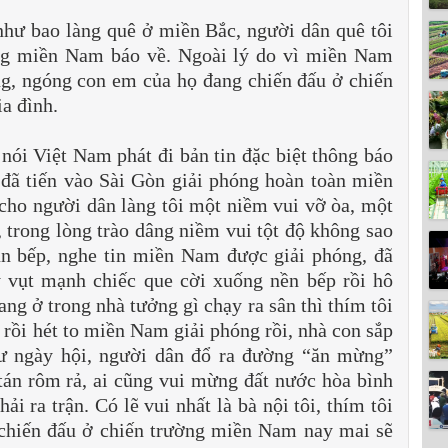
như bao làng quê ở miền Bắc, người dân quê tôi
ờng miền Nam báo về. Ngoài lý do vì miền Nam
ng, ngóng con em của họ đang chiến đấu ở chiến
a đình.
 nói Việt Nam phát đi bản tin đặc biệt thông báo
 đã tiến vào Sài Gòn giải phóng hoàn toàn miền
ho người dân làng tôi một niềm vui vỡ òa, một
, trong lòng trào dâng niềm vui tột độ không sao
un bếp, nghe tin miền Nam được giải phóng, đã
 vụt mạnh chiếc que cời xuống nền bếp rồi hô
ng ở trong nhà tưởng gì chạy ra sân thì thím tôi
rồi hét to miền Nam giải phóng rồi, nhà con sắp
hư ngày hội, người dân đổ ra đường “ăn mừng”
 tán rôm rả, ai cũng vui mừng đất nước hòa bình
i ra trận. Có lẽ vui nhất là bà nội tôi, thím tôi
 chiến đấu ở chiến trường miền Nam nay mai sẽ