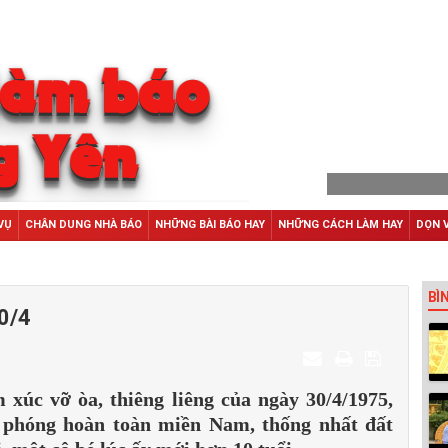
VỤ
CHÂN DUNG NHÀ BÁO
NHỮNG BÀI BÁO HAY
NHỮNG CÁCH LÀM HAY
DỌN 
BÌ
0/4
xúc vỡ òa, thiêng liêng của ngày 30/4/1975,
i phóng hoàn toàn miền Nam, thống nhất đất