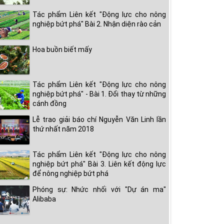
Tác phẩm Liên kết "Động lực cho nông
nghiệp bứt phá" Bài 2. Nhận diện rào cản
Hoa buồn biết mấy
Tác phẩm Liên kết "Động lực cho nông
nghiệp bứt phá" - Bài 1. Đổi thay từ những
cánh đồng
Lễ trao giải báo chí Nguyễn Văn Linh lần
thứ nhất năm 2018
Tác phẩm Liên kết "Động lực cho nông
nghiệp bứt phá" Bài 3. Liên kết động lực
để nông nghiệp bứt phá
Phóng sự: Nhức nhối với "Dự án ma"
Alibaba