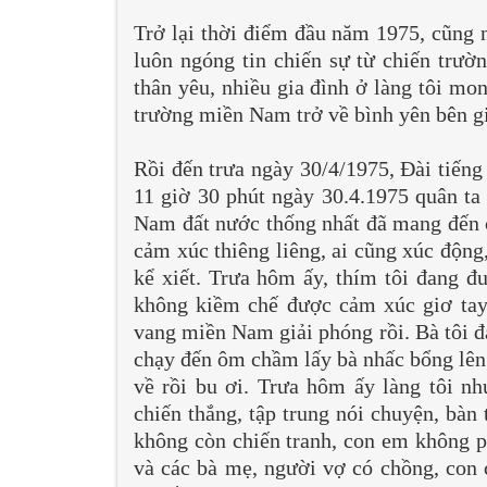
Trở lại thời điểm đầu năm 1975, cũng 
luôn ngóng tin chiến sự từ chiến trư
thân yêu, nhiều gia đình ở làng tôi mo
trường miền Nam trở về bình yên bên gi
Rồi đến trưa ngày 30/4/1975, Đài tiếng
11 giờ 30 phút ngày 30.4.1975 quân ta
Nam đất nước thống nhất đã mang đến c
cảm xúc thiêng liêng, ai cũng xúc động
kể xiết. Trưa hôm ấy, thím tôi đang đ
không kiềm chế được cảm xúc giơ tay
vang miền Nam giải phóng rồi. Bà tôi đa
chạy đến ôm chầm lấy bà nhấc bổng lên 
về rồi bu ơi. Trưa hôm ấy làng tôi n
chiến thắng, tập trung nói chuyện, bàn
không còn chiến tranh, con em không phả
và các bà mẹ, người vợ có chồng, con