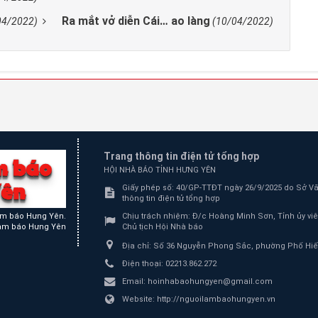
Ra mắt vở diễn Cái… ao làng
04/2022)
(10/04/2022)
Trang thông tin điện tử tổng hợp
HỘI NHÀ BÁO TỈNH HƯNG YÊN
Giấy phép số: 40/GP-TTĐT ngày 26/9/2025 do Sở Văn
thông tin điện tử tổng hợp
Chịu trách nhiệm:
Đ/c Hoàng Minh Sơn, Tỉnh ủy viê
àm báo Hưng Yên.
Chủ tịch Hội Nhà báo
làm báo Hưng Yên
Địa chỉ:
Số 36 Nguyễn Phong Sắc, phường Phố Hiến
Điện thoại:
02213.862.272
Email:
hoinhabaohungyen@gmail.com
Website:
http://nguoilambaohungyen.vn