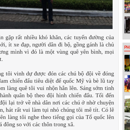
dân gặp rất nhiều khó khăn, các tuyến đường của
ới, ít xe đạp, người dân đi bộ, gồng gánh là chủ
PH
ơng mình vì đó là một vùng quê yên bình, mọi
t.
g tôi vinh dự được đón các chú bộ đội về đóng
am chiến đấu tiêu diệt đế quốc Mỹ và bè lũ tay
óm làng quê tôi vui nhộn hẳn lên. Sáng sớm tinh
 hành quân bộ theo đội hình chiến đấu. Tối đến
ội lại trở về nhà dân nơi các chú ở nhờ chuyện
, hát rất vui làm tụi nhỏ chúng tôi mê tít. Có lẽ
ên làng tôi nghe theo tiếng gọi của Tổ quốc lên
 đông so với các thôn trong xã.