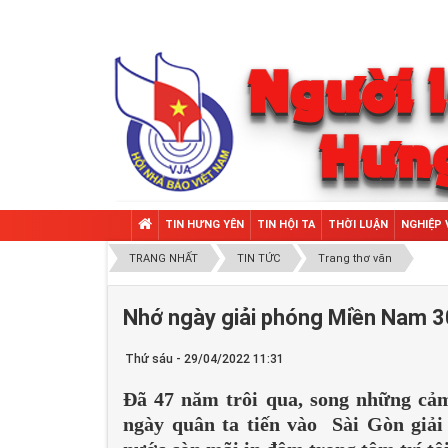
TIN HƯNG YÊN
TIN HỘI TA
THỜI LUẬN
NGHIỆP 
TRANG NHẤT
TIN TỨC
Trang thơ văn
Nhớ ngày giải phóng Miền Nam 3
Thứ sáu - 29/04/2022 11:31
Đã 47 năm trôi qua, song những cảm 
ngày quân ta tiến vào Sài Gòn giả