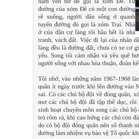
nằm ven bờ đê gọi là xóm Đê. Từ
đường của xóm Đê có một con đường
rẽ xuống, người dân sống ở quanh
tuyến đường đó gọi là xóm Trại. Nhà
ở của dân cư làng tôi hầu hết là nhà
tranh, vách đất. Việc đi lại của nhân 
làng đều là đường đất, chưa có xe cơ gi
yếu. Song tôi cảm nhận và yêu quê hư
người sống với nhau hòa thuận, đoàn kế
Tôi nhớ, vào những năm 1967-1968 làn
quân ít ngày trước khi lên đường vào N
sai. Có các chú bộ đội về đóng quân, x
mơ các chú bộ đội đã tập thể dục, rồi
sinh hoạt chuyên môn song các chú bộ đ
trò rôm rả, khi cao hứng các chú còn đàn
do có bộ đội đóng quân nên số thanh ni
đường làm nhiệm vụ bảo vệ Tổ quốc khá