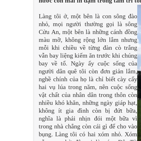
nước còn mãi in đậm trong tâm trí tôi
Làng tôi ở, một bên là con sông đào
nhỏ, mọi người thường gọi là sông
Cửu An, một bên là những cánh đồng
màu mỡ, không rộng lớn lắm nhưng
mỗi khi chiều về từng đàn cò trắng
vẫn bay liệng kiếm ăn trước khi chúng
bay về tổ. Ngày ấy cuộc sống của
người dân quê tôi còn đơn giản lắm,
nghề chính của họ là chỉ biết cày cấy
hai vụ lúa trong năm, nên cuộc sống
vật chất của nhân dân trong thôn còn
nhiều khó khăn, những ngày giáp hạt,
không ít gia đình còn bị đứt bữa,
nghĩa là phải nhịn đói một bữa vì
trong nhà chẳng còn cái gì để cho vào
bụng. Làng tôi có hai xóm nhỏ. Xóm