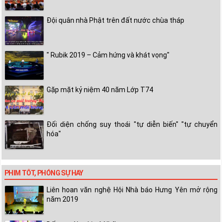
Đội quân nhà Phật trên đất nước chùa tháp
" Rubik 2019 – Cảm hứng và khát vọng"
Gặp mặt kỷ niệm 40 năm Lớp T74
Đối diện chống suy thoái "tự diễn biến" "tự chuyển
hóa"
PHIM TỐT, PHÓNG SỰ HAY
Liên hoan văn nghệ Hội Nhà báo Hưng Yên mở rộng
năm 2019