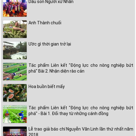
Dấu son Người xứ Nhãn
Anh Thành chuối
Ước gì thời gian trở lại
Tác phẩm Liên kết "Động lực cho nông nghiệp bứt
phá" Bài 2. Nhận diện rào cản
Hoa buồn biết mấy
Tác phẩm Liên kết "Động lực cho nông nghiệp bứt
phá" - Bài 1. Đổi thay từ những cánh đồng
Lễ trao giải báo chí Nguyễn Văn Linh lần thứ nhất năm
2018